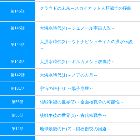
クラウドの未来～スカイネット人類滅亡の序曲
第146話
～
大洪水時代(4)～シュメール宇宙人説～
第145話
大洪水時代(3)～ウトナピシュティムの洪水伝説
第144話
～
大洪水時代(2)～ギルガメシュ叙事詩～
第143話
大洪水時代(1)～ノアの方舟～
第142話
宇宙の終わり ～陽子崩壊～
第101話
核戦争後の世界(2)～全面核戦争の可能性～
第56話
核戦争後の世界(1)～古代核戦争～
第55話
地球最後の日(2)～隕石衝突の回避～
第14話