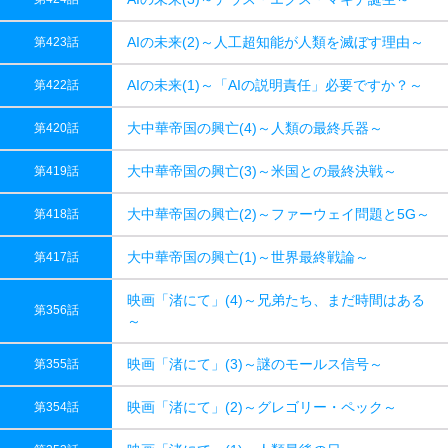
AIの未来(2)～人工超知能が人類を滅ぼす理由～
第423話
AIの未来(1)～「AIの説明責任」必要ですか？～
第422話
大中華帝国の興亡(4)～人類の最終兵器～
第420話
大中華帝国の興亡(3)～米国との最終決戦～
第419話
大中華帝国の興亡(2)～ファーウェイ問題と5G～
第418話
大中華帝国の興亡(1)～世界最終戦論～
第417話
映画「渚にて」(4)～兄弟たち、まだ時間はある
第356話
～
映画「渚にて」(3)～謎のモールス信号～
第355話
映画「渚にて」(2)～グレゴリー・ペック～
第354話