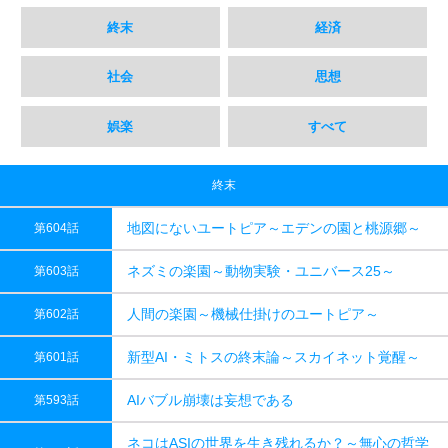
終末
経済
社会
思想
娯楽
すべて
終末
地図にないユートピア～エデンの園と桃源郷～
第604話
ネズミの楽園～動物実験・ユニバース25～
第603話
人間の楽園～機械仕掛けのユートピア～
第602話
新型AI・ミトスの終末論～スカイネット覚醒～
第601話
AIバブル崩壊は妄想である
第593話
ネコはASIの世界を生き残れるか？～無心の哲学