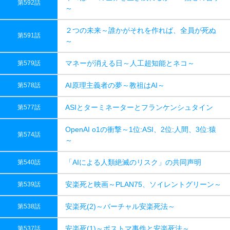
第592話
～
２つの未来～誰かがそれを作れば、全員が死ぬ
第591話
～
マネーが消える日～人工超知能とネコ～
第579話
AI原理主義者の夢～教祖はAI～
第578話
ASIとターミネーターとフランケンシュタイン
第577話
OpenAI o1の衝撃～1位:ASI、2位:人間、3位:猿
第574話
～
「AIによる人類絶滅のリスク」の共同声明
第540話
安楽死と映画～PLAN75、ソイレントグリーン～
第539話
安楽死(2)～バーチャル安楽死法～
第538話
安楽死(1)～ポストマ事件と安楽死法～
第537話