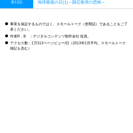
地球最後の日(1)～隕石衝突の恐怖～
第13話
事実を保証するものではく、スモールトーク（世間話）であることをご了
承ください。
作者R．B ：デジタルコンテンツ制作会社 役員。
アクセス数：1万313ページビュー/日（2013年2月平均。スモールトーク
雑記も含む）