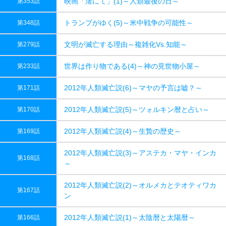
映画「渚にて」(1)～人類最後の日～
第353話
トランプがゆく(5)～米中戦争の可能性～
第348話
文明が滅亡する理由～複雑化Vs.知能～
第279話
世界は作り物である(4)～神の見世物小屋～
第233話
2012年人類滅亡説(6)～マヤの予言は嘘？～
第171話
2012年人類滅亡説(5)～ツォルキン暦と占い～
第170話
2012年人類滅亡説(4)～生贄の歴史～
第169話
2012年人類滅亡説(3)～アステカ・マヤ・インカ
第168話
～
2012年人類滅亡説(2)～オルメカとテオティワカ
第167話
ン
2012年人類滅亡説(1)～太陰暦と太陽暦～
第166話