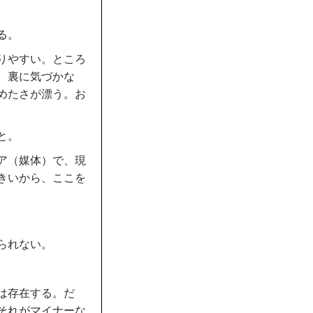
る。
りやすい。ところ
、裏に気づかな
めたさが漂う。お
と。
ア（媒体）で、現
きいから、ここを
られない。
。
は存在する。だ
それがマイナーな