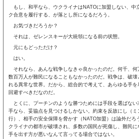
もし、和平なら、ウクライナはNATOに加盟しない、中
ク合意を履行する、が落とし所になるだろう。
お気づきだろうか？
それは、ゼレンスキーが大統領になる前の状態。
元にもどっただけ？
はい。
それなら、あんな戦争しなきゃ良かったのだ。何千、何
数百万人が難民になることもなかったのだ。戦争は、破壊
れる異常な世界。だから、総合的で考えて、あらゆる手を
回避すべきだなのだ。
とくに、プーチンのような勝つためには手段を選ばない
手なら、妥協点を見つけるしかない。約束を反故にし（ミ
行）、相手の安全保障を脅かす（NATO加盟）は論外だろ
クライナの都市が破壊され、多数の国民が死傷し、難民に
手を出す方が悪いなんて言ってる場合ではない。