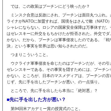
では、この政策はプーチンにどう映ったか？
ミンスク合意は反故にされ、プーチンは面目丸つぶれ。
ライナがNATOに加盟すれば、国境をはさんで敵（NATO
シャレにならない。ロシアの国家安全保障は万事休すだ。
はゼレスキーに
外交をもちかけたが拒否された
。外交でダ
かない。だから、プーチンは軍事侵攻したのである。「戦
決」という事実を世界は思い知らされたのだ。
つまりこういうこと。
ウクライナ軍事侵攻を命じたのはプーチンだが、その引
ゼレンスキーである。その事実を隠すためには、プーチン
かない。ところが、日本のマスメディアは、プーチンの言
じず、先に手を出したプーチンが悪い、の一点張り。
ところで、先に手を出したら本当に「絶対悪」？
■先に手を出した方が悪い？
第94回米アカデミー賞の授賞式のこと。