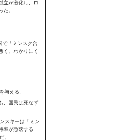
対立が激化し、ロ
った。
国で「ミンスク合
悪く、わかりにく
権を与える。
も、国民は死なず
レンスキーは「ミン
持率が急落する
だ。