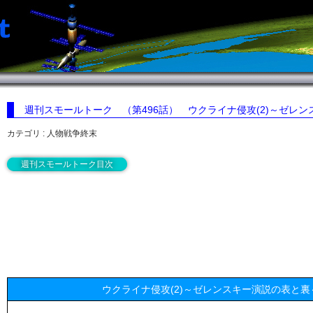
週刊スモールトーク （第496話）
ウクライナ侵攻(2)～ゼレ
カテゴリ : 人物戦争終末
週刊スモールトーク目次
ウクライナ侵攻(2)～ゼレンスキー演説の表と裏