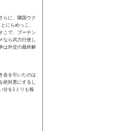
さらに、隣国ウク
）とにらめっこ、
そこで、プーチン
メなら武力行使し
争は外交の最終解
き金を引いたのは
を絶対悪にするし
い分を1ミリも報