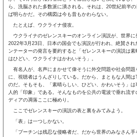
ら、洗脳された多数派に潰される。それは、20世紀前半
ば明らかだ。その構図は今も昔もかわらない。
たとえば、ウクライナ侵攻。
ウクライナのゼレンスキーのオンライン演説が、世界に
2022年3月23日、日本の国会でも演説が行われ、絶賛さ
ンテーターの発言を要約すると「ゼレンスキーの演説は素
はひどい、ウクライナはかわいそう」。
有名人が、名声にまかせて偉そうに外交問題や社会問題
に、視聴者はうんざりしている。だから、まともな人間は
のだ。そもそも、「素晴らしい、ひどい、かわいそう」は
人的「印象」である。そんなものを公共の電波で垂れ流す
ディアの凋落ここに極めり。
ここでゼレンスキーの演説の表と裏をみてみよう。
「表」は一つしかない。
「プーチンは残忍な侵略者だ、だから世界のみなさん手