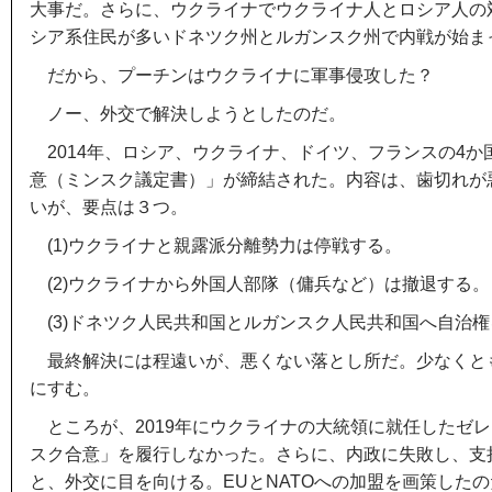
大事だ。さらに、ウクライナでウクライナ人とロシア人の
シア系住民が多いドネツク州とルガンスク州で内戦が始ま
だから、プーチンはウクライナに軍事侵攻した？
ノー、外交で解決しようとしたのだ。
2014年、ロシア、ウクライナ、ドイツ、フランスの4か
意（ミンスク議定書）」が締結された。内容は、歯切れが
いが、要点は３つ。
(1)ウクライナと親露派分離勢力は停戦する。
(2)ウクライナから外国人部隊（傭兵など）は撤退する。
(3)ドネツク人民共和国とルガンスク人民共和国へ自治
最終解決には程遠いが、悪くない落とし所だ。少なくと
にすむ。
ところが、2019年にウクライナの大統領に就任したゼ
スク合意」を履行しなかった。さらに、内政に失敗し、支
と、外交に目を向ける。EUとNATOへの加盟を画策したの