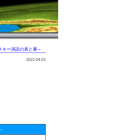
ンスキー演説の表と裏～
2022.04.03
～