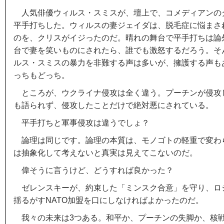
人気俳優ウィルス・スミスが、壇上で、コメディアンの
平手打ちした。ウィルスの妻ジェイダは、脱毛症に悩まさ
のを、クリスがイジったのだ。晴れの舞台で平手打ちは論
台で妻を笑いものにされたら、誰でも激怒するだろう。そ
ルス・スミスの暴力を非難する声は多いが、擁護する声も
っちもどっち。
ところが、ウクライナ侵攻は全く違う。プーチンが侵攻
も語られず、侵攻したことだけで絶対悪にされている。
平手打ちと軍事侵攻は違うでしょ？
論理は同じです。論理の本質は、モノゴトの軽重で変わ
は抽象化して考えないと真実は見えてこないのだ。
偉そうに言うけど、どうすれば良かった？
ゼレンスキーが、約束した「ミンスク合意」を守り、ロ
揺るがすNATO加盟を口にしなければよかったのだ。
我々の未来は3つある。和平か、プーチンの失脚か、核