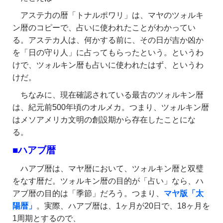
アステ力の暦「トナルポワリ」は、マヤのツォルキ
ン暦のコピーで、占いに使われたことがわかってい
る。アステカ人は、何かする前に、その日が吉か凶か
を「日の守り人」に占ってもらったという。というわ
けで、ツォルキン暦も占いに使われたはず、というわ
けだ。
ちなみに、現在確認されている最古のツォルキン暦
は、紀元前500年頃のオルメカ。つまり、ツォルキン暦
はメソアメリカ文明の創設期から存在したことにな
る。
■ハアブ暦
ハアブ暦は、マヤ暦において、ツォルキン暦と双璧
をなす暦だ。ツォルキン暦の目的が「占い」なら、ハ
アブ暦の目的は「季節」だろう。つまり、
マヤ版「太
陽暦」
。実際、ハアブ暦は、1ヶ月が20日で、18ヶ月を
1周期とするので、