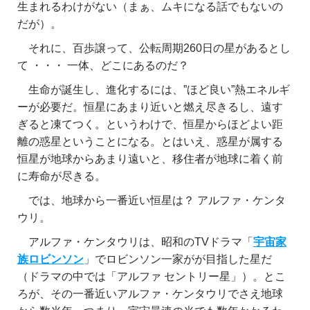
生まれるわけがない（まぁ、ムキになる話でもないの
だが）。
それに、百歩譲って、公転周期260日の星があるとし
て ・・・ 一体、どこにあるのだ？
生命が誕生し、進化するには、”ほど良い”熱エネルギ
ーが必要だ。恒星にあまり近いと燃え尽きるし、遠す
ぎると凍てつく。というわけで、恒星からほどよい距
離の惑星ということになる。とはいえ、惑星が属する
恒星が地球からあまり遠いと、移住者が地球に着く前
に寿命が尽きる。
では、地球から一番近い恒星は？ アルファ・ケンタ
ウリ。
アルファ・ケンタウリは、昭和のTVドラマ「
宇宙家
族ロビンソン
」でロビンソン一家がが目指した星だ
（ドラマの中では「アルファ セントリー星」）。とこ
ろが、その一番近いアルファ・ケンタウリでさえ地球