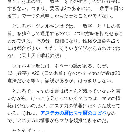
名前」を上の桁、「数字」を下の桁とする連続数字に
すぎない。つまり、要素は2つあるのに、「数字＋日の
名前」で一つの意味しかもたせることができない。
ところが、ツォルキン暦では、「数字」と「日の名
前」を独立して運用するので、2つの意味を持たせるこ
とができる。その分、複雑になり、性格や運命を占う
には都合がよい。ただ、そういう学説があるわけでは
ない（天上天下唯我独説）。
ツォルキン暦には、もう一つ謎がある。なぜ、
13（数字）×20（日の名前）なのか？マヤの計数は20
進法だから等々、諸説があるが、はっきりしない。
ところで、マヤの文書はほとんど残っていないと言
いながら、けっこう分かっている？じつは、マヤの情
報は少ないのだが、アステ力の情報はたくさん残って
いる。それに、
アステカの暦はマヤ暦のコピペ
なの
で、アステカの情報からマヤを類推できるのだ。
たとえば ・・・