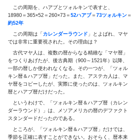
この周期を、ハアブとツォルキンで表すと、
18980＝365×52＝260×73＝
52ハアブ
＝
73ツォルキン
＝
約52年
この周期は「
カレンダーラウンド
」とよばれ、マヤ
では非常に重要視された。その理由は？
古代マヤ人は、複数の暦からなる精緻な「マヤ暦」
をつくりあげたが、後古典期（900～1521年）以降、
一部の暦しか使われなくなる。その一つが、「ツォル
キン暦＆ハアブ暦」だった。また、アステカ人は、マ
ヤ暦をコピーしたが、実際に使ったのは、ツォルキン
暦とハアブ暦だけだった。
というわけで、「ツォルキン暦＆ハアブ暦（カレン
ダーラウンド）」は、メソアメリカの暦のデファクト
スタンダードだったのである。
ところが、「ツォルキン暦＆ハアブ暦」だけでは、
季節を正確に表すことができない。おそらく、暦本来