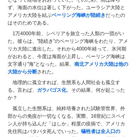
ず、海面の水位は著しく下がった。ユーラシア大陸と
アメリカ大陸を結ぶ
ベーリング海峡が陸続き
だったの
はそのためである。
1万4000年前、シベリアを旅立った人類の一団がい
た。彼らは、”陸続き”のベーリング海峡をわたり、アメ
リカ大陸に進出した。それから4000年経って、氷河期
がおわると、今度は海面が上昇し、ベーリング海峡は
文字通り”海”となった。結果、
南北アメリカ大陸は他の
大陸から分断
された。
地理的に孤立すれば、生態系も人間社会も孤立す
る。言わば、
ガラパゴス化
。その結果、何が起こった
か？
孤立した生態系は、純粋培養された試験管世界、外
部からの免疫が一切なくなる。実際、16世紀にスペイ
ン人が持ち込んだ「はしか」程度の疫病で、アメリカ
先住民はバタバタ死んでいった。
犠牲者は全人口の