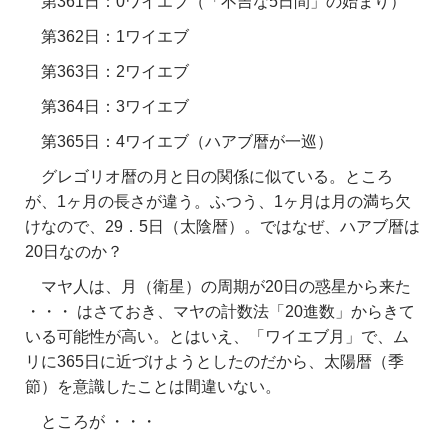
第361日：0ワイエブ（「不吉な5日間」の始まり）
第362日：1ワイエブ
第363日：2ワイエブ
第364日：3ワイエブ
第365日：4ワイエブ（ハアブ暦が一巡）
グレゴリオ暦の月と日の関係に似ている。ところ
が、1ヶ月の長さが違う。ふつう、1ヶ月は月の満ち欠
けなので、29．5日（太陰暦）。ではなぜ、ハアブ暦は
20日なのか？
マヤ人は、月（衛星）の周期が20日の惑星から来た
・・・ はさておき、マヤの計数法「20進数」からきて
いる可能性が高い。とはいえ、「ワイエブ月」で、ム
リに365日に近づけようとしたのだから、太陽暦（季
節）を意識したことは間違いない。
ところが ・・・