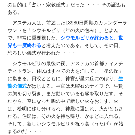
の目的は「占い・宗教儀式」だった ・・・ その証拠も
ある。
アステカ人は、前述した18980日周期のカレンダーラ
ウンドを「シウモルビリ（年の火の包み）」とよん
で、非常に重要視した。
シウモルビリが終わると、世
界も一度終わる
と考えたのである。そして、その日、
恐ろしい儀式が行われた ・・・
シウモルビリの最後の夜、アステカの首都ティノチ
ティトラン、住民はすべての火を消して、「星の丘」
に集まる。日没とともに、神官が星の丘にのぼり、
生
贄の儀式
がはじまる。神官は黒曜石のナイフで、生贄
の胸を切り裂き、まだ動いている心臓を取りだす。そ
れから、空になった胸の中で新しい火をおこす。火
は、松明に移し分けられ、神殿に運ばれ、火がともさ
れる。住民は、その火を持ち帰り、かまどに入れる。
そして、新しいシウモルビリを祝う宴（うたげ）が始
まるのだ ・・・