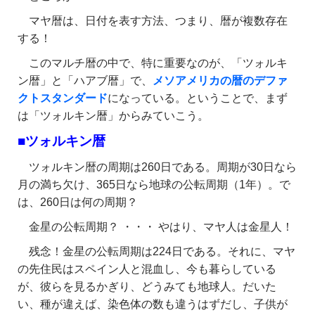
マヤ暦は、日付を表す方法、つまり、暦が複数存在
する！
このマルチ暦の中で、特に重要なのが、「ツォルキ
ン暦」と「ハアブ暦」で、
メソアメリカの暦のデファ
クトスタンダード
になっている。ということで、まず
は「ツォルキン暦」からみていこう。
■ツォルキン暦
ツォルキン暦の周期は260日である。周期が30日なら
月の満ち欠け、365日なら地球の公転周期（1年）。で
は、260日は何の周期？
金星の公転周期？ ・・・ やはり、マヤ人は金星人！
残念！金星の公転周期は224日である。それに、マヤ
の先住民はスペイン人と混血し、今も暮らしている
が、彼らを見るかぎり、どうみても地球人。だいた
い、種が違えば、染色体の数も違うはずだし、子供が