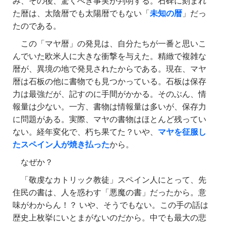
み、その後、驚くべき事実が判明する。石碑に刻まれ
た暦は、太陰暦でも太陽暦でもない「
未知の暦
」だっ
たのである。
この「マヤ暦」の発見は、自分たちが一番と思いこ
んでいた欧米人に大きな衝撃を与えた。精緻で複雑な
暦が、異境の地で発見されたからである。現在、マヤ
暦は石板の他に書物でも見つかっている。石板は保存
力は最強だが、記すのに手間がかかる。そのぶん、情
報量は少ない。一方、書物は情報量は多いが、保存力
に問題がある。実際、マヤの書物はほとんど残ってい
ない。経年変化で、朽ち果てた？いや、
マヤを征服し
たスペイン人が焼き払った
から。
なぜか？
「敬虔なカトリック教徒」スペイン人にとって、先
住民の書は、人を惑わす「悪魔の書」だったから。意
味がわからん！？ いや、そうでもない。この手の話は
歴史上枚挙にいとまがないのだから。中でも最大の悲