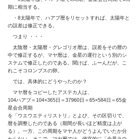
期に相当する。
・8太陽年で、ハアブ暦をリセットすれば、太陽年と
の誤差は修正できる。
つまり ・・・
太陰暦・太陽暦・グレゴリオ暦は、誤差をその暦の
中で修正するが、マヤ暦は、金星の運行という別のシ
ステムで修正したのである。聞けば、ふーんだが、こ
れこそコロンブスの卵。
では、具体的にどうやったのか？
マヤ暦をコピーしたアステカ人は、
104ハアブ＝104×365日＝37960日＝65×584日＝65金
星会合周期
を「ウエウエティリストリ」とよび、その区切りで、
暦を調整したのである（期間が長いほど精度は上が
る）。一方、この周期をマヤ人がどうよんでいたか分
からない。そこで、マヤ暦では、便宜的に「金星ラウ