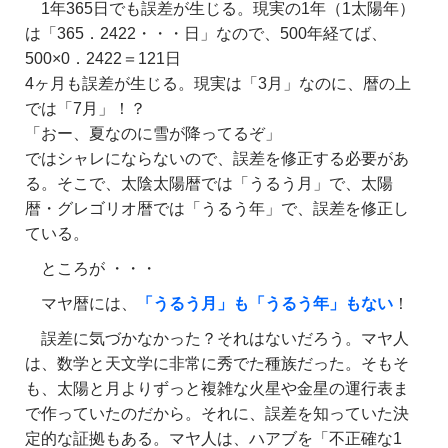
1年365日でも誤差が生じる。現実の1年（1太陽年）
は「365．2422・・・日」なので、500年経てば、
500×0．2422＝121日
4ヶ月も誤差が生じる。現実は「3月」なのに、暦の上
では「7月」！？
「おー、夏なのに雪が降ってるぞ」
ではシャレにならないので、誤差を修正する必要があ
る。そこで、太陰太陽暦では「うるう月」で、太陽
暦・グレゴリオ暦では「うるう年」で、誤差を修正し
ている。
ところが ・・・
マヤ暦には、
「うるう月」も「うるう年」もない
！
誤差に気づかなかった？それはないだろう。マヤ人
は、数学と天文学に非常に秀でた種族だった。そもそ
も、太陽と月よりずっと複雑な火星や金星の運行表ま
で作っていたのだから。それに、誤差を知っていた決
定的な証拠もある。マヤ人は、ハアブを「不正確な1