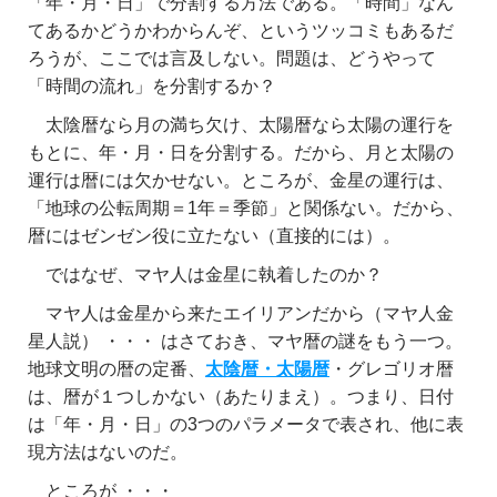
「年・月・日」で分割する方法である。「時間」なん
てあるかどうかわからんぞ、というツッコミもあるだ
ろうが、ここでは言及しない。問題は、どうやって
「時間の流れ」を分割するか？
太陰暦なら月の満ち欠け、太陽暦なら太陽の運行を
もとに、年・月・日を分割する。だから、月と太陽の
運行は暦には欠かせない。ところが、金星の運行は、
「地球の公転周期＝1年＝季節」と関係ない。だから、
暦にはゼンゼン役に立たない（直接的には）。
ではなぜ、マヤ人は金星に執着したのか？
マヤ人は金星から来たエイリアンだから（マヤ人金
星人説） ・・・ はさておき、マヤ暦の謎をもう一つ。
地球文明の暦の定番、
太陰暦・太陽暦
・グレゴリオ暦
は、暦が１つしかない（あたりまえ）。つまり、日付
は「年・月・日」の3つのパラメータで表され、他に表
現方法はないのだ。
ところが ・・・