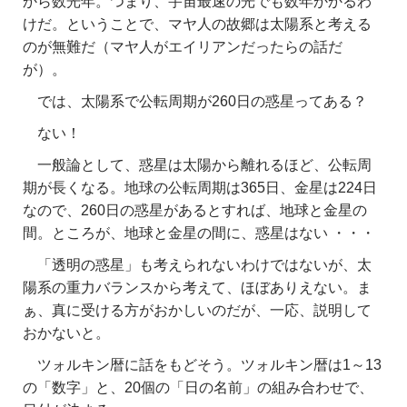
から数光年。つまり、宇宙最速の光でも数年かかるわ
けだ。ということで、マヤ人の故郷は太陽系と考える
のが無難だ（マヤ人がエイリアンだったらの話だ
が）。
では、太陽系で公転周期が260日の惑星ってある？
ない！
一般論として、惑星は太陽から離れるほど、公転周
期が長くなる。地球の公転周期は365日、金星は224日
なので、260日の惑星があるとすれば、地球と金星の
間。ところが、地球と金星の間に、惑星はない ・・・
「透明の惑星」も考えられないわけではないが、太
陽系の重力バランスから考えて、ほぼありえない。ま
ぁ、真に受ける方がおかしいのだが、一応、説明して
おかないと。
ツォルキン暦に話をもどそう。ツォルキン暦は1～13
の「数字」と、20個の「日の名前」の組み合わせで、