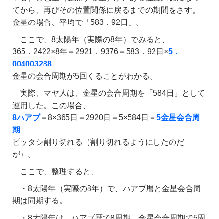
てから、再びその位置関係に戻るまでの期間をさす。
金星の場合、平均で「583．92日」。
ここで、8太陽年（実際の8年）でみると、
365．2422×8年＝2921．9376＝583．92日×
5．
004003288
金星の会合周期が5回くることがわかる。
実際、マヤ人は、金星の会合周期を「584日」として
運用した。この場合、
8ハアブ
＝8×365日＝2920日＝5×584日＝
5金星会合周
期
ピッタシ割り切れる（割り切れるようにしたのだ
が）。
ここで、整理すると、
・8太陽年（実際の8年）で、ハアブ暦と金星会合周
期は同期する。
・8太陽年は、ハアブ暦で8周期、金星会合周期で5周