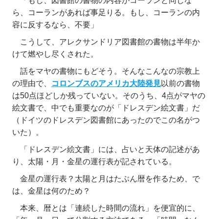
「もし、図書館の書物の内容がコーランと同じな
ら、コーランがあれば事足りる。もし、コーランの内
容に反するなら、不要」
こうして、アレクサンドリア図書館の書物は半年か
けて燃やし尽くされた。
話をマヤの書物にもどそう。そんなこんなの宗教上
の理由で、
コロンブスのアメリカ大陸発見
以前の書物
は50点ほどしか残っていない。そのうち、4点がマヤの
絵文書で、中でも重要なのが「ドレスデン絵文書」だ
（ドイツのドレスデン図書館にあったのでこの名がつ
いた）。
「ドレスデン絵文書」には、占いと天体の記述があ
り、太陽・月・金星の運行表が記されている。
金星の運行表？太陽と月はたぶん暦を作るため、で
は、金星は何のため？
本来、暦とは「連続した時間の流れ」を便宜的に、