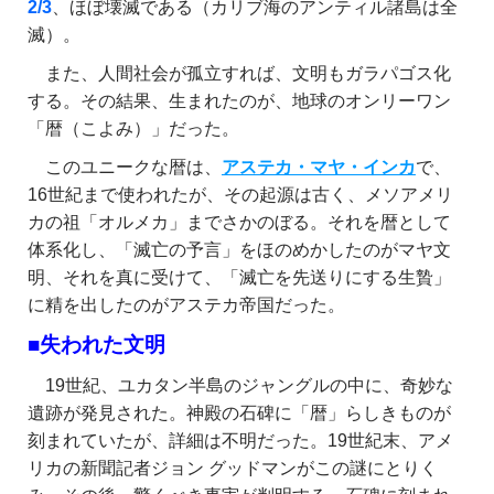
2/3
、ほぼ壊滅である（カリブ海のアンティル諸島は全
滅）。
また、人間社会が孤立すれば、文明もガラパゴス化
する。その結果、生まれたのが、地球のオンリーワン
「暦（こよみ）」だった。
このユニークな暦は、
アステカ・マヤ・インカ
で、
16世紀まで使われたが、その起源は古く、メソアメリ
カの祖「オルメカ」までさかのぼる。それを暦として
体系化し、「滅亡の予言」をほのめかしたのがマヤ文
明、それを真に受けて、「滅亡を先送りにする生贄」
に精を出したのがアステカ帝国だった。
■失われた文明
19世紀、ユカタン半島のジャングルの中に、奇妙な
遺跡が発見された。神殿の石碑に「暦」らしきものが
刻まれていたが、詳細は不明だった。19世紀末、アメ
リカの新聞記者ジョン グッドマンがこの謎にとりく