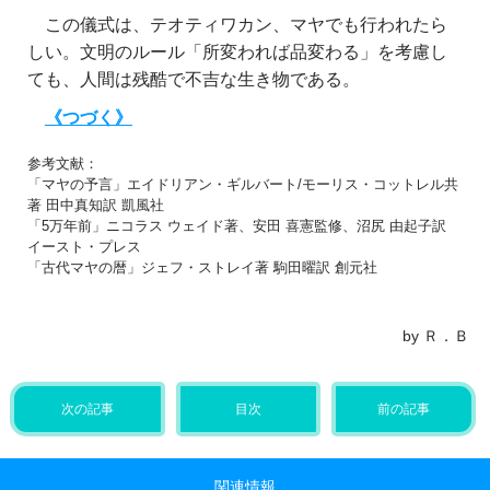
この儀式は、テオティワカン、マヤでも行われたら
しい。文明のルール「所変われば品変わる」を考慮し
ても、人間は残酷で不吉な生き物である。
《つづく》
参考文献：
「マヤの予言」エイドリアン・ギルバート/モーリス・コットレル共
著 田中真知訳 凱風社
「5万年前」ニコラス ウェイド著、安田 喜憲監修、沼尻 由起子訳
イースト・プレス
「古代マヤの暦」ジェフ・ストレイ著 駒田曜訳 創元社
by Ｒ．Ｂ
次の記事
目次
前の記事
関連情報