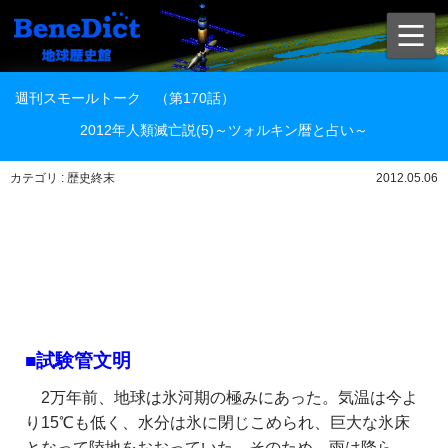
週刊スモールトーク （第170話）
2012年人類滅亡説(5)～ツォルキン暦と占い～
カテゴリ : 歴史終末
2012.05.06
■試験管文明
2万年前、地球は氷河期の極みにあった。気温は今よ
り15℃も低く、水分は氷に閉じこめられ、巨大な氷床
となって陸地をおおっていた。そのため、雨は降ら