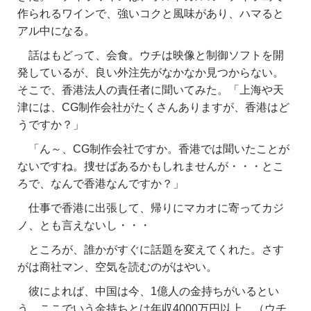
作られるワインで、強いコクと風味があり、ハマると
アル中になる。
話はもどって、会食。ウチは映像と制御ソフトを開
発しているが、良い外注先がなかなか見つからない。
そこで、香港法人の責任者に聞いてみた。「上海や天
津には、CG制作会社がたくさんありますが、香港はど
うですか？」
「ん～、CG制作会社ですか。香港では聞いたことが
ないですね。捜せばあるかもしれませんが・・・とこ
ろで、なんで香港なんですか？」
仕事で香港に出張して、帰りにマカオに寄ってカジ
ノ、とも言えないし・・・
ところが、誰かがすぐに話題を変えてくれた。さす
がは商社マン、空気を読むのがはやい。
彼によれば、中国は今、1億人の金持ちがいるとい
う。ここでいう金持ちとは年収4000万円以上。（ウチ