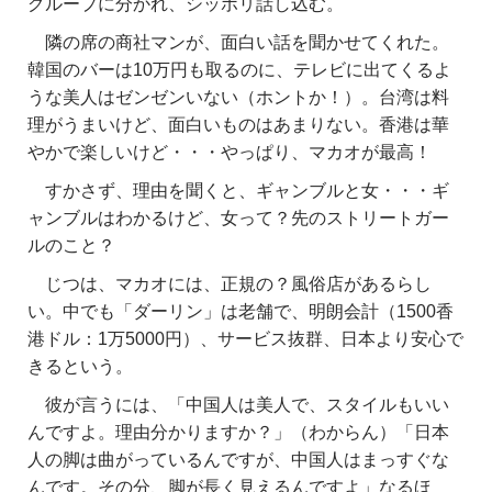
グループに分かれ、シッポリ話し込む。
隣の席の商社マンが、面白い話を聞かせてくれた。
韓国のバーは10万円も取るのに、テレビに出てくるよ
うな美人はゼンゼンいない（ホントか！）。台湾は料
理がうまいけど、面白いものはあまりない。香港は華
やかで楽しいけど・・・やっぱり、マカオが最高！
すかさず、理由を聞くと、ギャンブルと女・・・ギ
ャンブルはわかるけど、女って？先のストリートガー
ルのこと？
じつは、マカオには、正規の？風俗店があるらし
い。中でも「ダーリン」は老舗で、明朗会計（1500香
港ドル：1万5000円）、サービス抜群、日本より安心で
きるという。
彼が言うには、「中国人は美人で、スタイルもいい
んですよ。理由分かりますか？」（わからん）「日本
人の脚は曲がっているんですが、中国人はまっすぐな
んです。その分、脚が長く見えるんですよ」なるほ