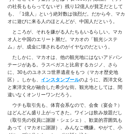
の社長ももらってないぞ）残り12億人が貧乏だとして
も、「1億人」という絶対数は強烈だ。だから今、マカ
オに遊びに来る人のほとんどが、中国人だという。
ところが、それを嫌がる人たちもいるらしい。マカ
オ人と中国のエリート層だ。マカオの「観光システ
ム」が、成金に壊されるのがイヤなのだという。
たしかに、マカオは、他の観光地にはないアドバン
テージがある。ラスベガスと比肩するカジノ、さら
に、30ものユネスコ世界遺産をもつ（マカオ歴史地
区）。しかも、
インスタンブール
のように、西洋文化
と東洋文化が融合した希少な街。観光地としては、間
違いなくオンリーワンだろう。
ウチも取引先も、体育会系なので、会食（宴会？）
はどんどん盛り上がってきた。ワインは飲み放題だし
（取引先の役員に謝謝・シェシェ）、歓楽的雰囲気も
あって（マカオに謝謝）、みんなご機嫌。やがて、小