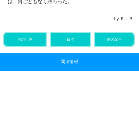
は、何ごともなく終わった。
by Ｒ．Ｂ
次の記事
目次
前の記事
関連情報