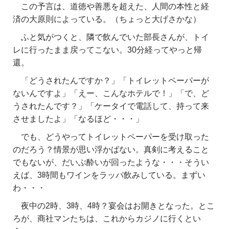
この予言は、道徳や善悪を超えた、人間の本性と経
済の大原則によっている。（ちょっと大げさかな）
ふと気がつくと、隣で飲んでいた部長さんが、トイ
レに行ったまま戻ってこない。30分経ってやっと帰
還。
「どうされたんですか？」「トイレットペーパーが
ないんですよ」「えー、こんなホテルで！」「で、ど
うされたんです？」「ケータイで電話して、持って来
させましたよ」「なるほど・・・」
でも、どうやってトイレットペーパーを受け取った
のだろう？情景が思い浮かばない。真剣に考えること
でもないが、だいぶ酔いが回ったような・・・そうい
えば、3時間もワインをラッパ飲みしている。まずい
わ・・・
夜中の2時、3時、4時？宴会はお開きとなった。とこ
ろが、商社マンたちは、これからカジノに行くとい