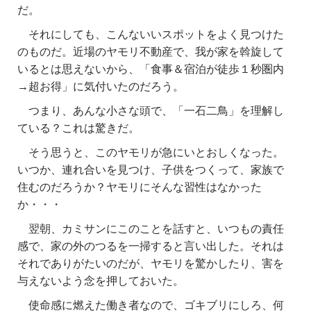
だ。
それにしても、こんないいスポットをよく見つけた
のものだ。近場のヤモリ不動産で、我が家を斡旋して
いるとは思えないから、「食事＆宿泊が徒歩１秒圏内
→超お得」に気付いたのだろう。
つまり、あんな小さな頭で、「一石二鳥」を理解し
ている？これは驚きだ。
そう思うと、このヤモリが急にいとおしくなった。
いつか、連れ合いを見つけ、子供をつくって、家族で
住むのだろうか？ヤモリにそんな習性はなかった
か・・・
翌朝、カミサンにこのことを話すと、いつもの責任
感で、家の外のつるを一掃すると言い出した。それは
それでありがたいのだが、ヤモリを驚かしたり、害を
与えないよう念を押しておいた。
使命感に燃えた働き者なので、ゴキブリにしろ、何