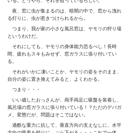
いる。どうやら、それを狙っているらしい。
夜、窓に虫が集まるのは、暗闇の中で、窓から洩れ
る灯りに、虫が惹きつけられるから。
つまり、我が家の小さな風呂窓は、ヤモリの狩り場
というわけだ。
それにしても、ヤモリの身体能力恐るべし！長時
間、疲れもスキもみせず、窓ガラスに張り付いてい
る。
それがいかに凄いことか、ヤモリの姿をそのまま、
自分の姿に置き換えてみると、よくわかる。
つまり・・・
いい歳したおっさんが、両手両足に吸盤を装着し、
風呂場の窓ガラスに張り付いている！？ただのデバガ
メ、変態だが、問題はそこではない。
過酷な重力に抗して、垂直方向の支えなしに、水平
方向の吸着を頼りに、ぶら下がる・・・これで一体、