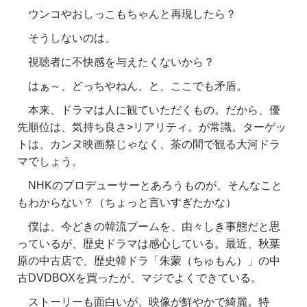
ウンコやおしっこもちゃんと再現したら？
そうしないのは、
視聴者に不快感を与えたくないから？
はぁ～、どっちやねん、と、ここでも矛盾。
本来、ドラマは人に観ていただくもの。だから、優
先順位は、気持ち良さ>リアリティ。が常識。ターゲッ
トは、カンヌ映画祭じゃなく、茶の間で観る大河ドラ
マでしょう。
NHKのプロデューサーとあろうものが、そんなこと
もわからない？（ちょっと言いすぎたかな）
僕は、今どきの韓流ブームを、由々しき事態だと思
っているが、歴史ドラマは感心している。最近、秋葉
原の中古店で、歴史韓ドラ「朱蒙（ちゅもん）」の中
古DVDBOXを買ったが、マジでよくできている。
ストーリーも面白いが、映像が鮮やかで綺麗。特