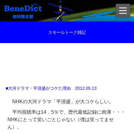
スモールトーク雑記
■大河ドラマ・平清盛がコケた理由 2012.05.13
NHKの大河ドラマ「平清盛」が大コケらしい。
平均視聴率は14．5％で、歴代最低記録に肉薄・・・
NHKにとって笑いごとじゃない（僕は笑ってませ
ん）。