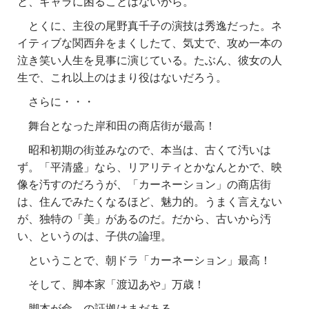
と、ギャラに困ることはないから。
とくに、主役の尾野真千子の演技は秀逸だった。ネ
イティブな関西弁をまくしたて、気丈で、攻め一本の
泣き笑い人生を見事に演じている。たぶん、彼女の人
生で、これ以上のはまり役はないだろう。
さらに・・・
舞台となった岸和田の商店街が最高！
昭和初期の街並みなので、本当は、古くて汚いは
ず。「平清盛」なら、リアリティとかなんとかで、映
像を汚すのだろうが、「カーネーション」の商店街
は、住んでみたくなるほど、魅力的。うまく言えない
が、独特の「美」があるのだ。だから、古いから汚
い、というのは、子供の論理。
ということで、朝ドラ「カーネーション」最高！
そして、脚本家「渡辺あや」万歳！
脚本が命、の証拠はまだある。