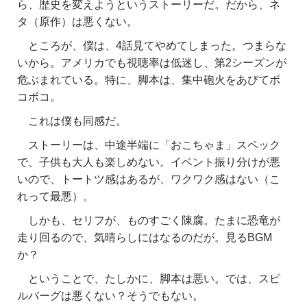
ら、歴史を変えようというストーリーだ。だから、ネ
タ（原作）は悪くない。
ところが、僕は、4話見てやめてしまった。つまらな
いから。アメリカでも視聴率は低迷し、第2シーズンが
危ぶまれている。特に、脚本は、集中砲火をあびてボ
コボコ。
これは僕も同感だ。
ストーリーは、中途半端に「おこちゃま」スペック
で、子供も大人も楽しめない。イベント振り分けが悪
いので、トートツ感はあるが、ワクワク感はない（こ
れって最悪）。
しかも、セリフが、ものすごく陳腐。たまに恐竜が
走り回るので、気晴らしにはなるのだが。見るBGM
か？
ということで、たしかに、脚本は悪い。では、スピ
ルバーグは悪くない？そうでもない。