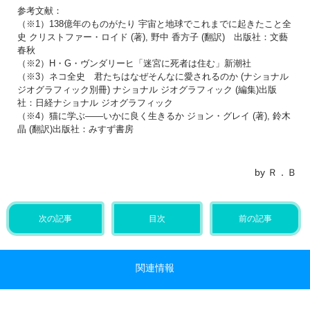
参考文献：
（※1）138億年のものがたり 宇宙と地球でこれまでに起きたこと全
史 クリストファー・ロイド (著), 野中 香方子 (翻訳) 出版社：文藝
春秋
（※2）H・G・ヴンダリーヒ「迷宮に死者は住む」新潮社
（※3）ネコ全史 君たちはなぜそんなに愛されるのか (ナショナル
ジオグラフィック別冊) ナショナル ジオグラフィック (編集)出版
社：日経ナショナル ジオグラフィック
（※4）猫に学ぶ――いかに良く生きるか ジョン・グレイ (著), 鈴木
晶 (翻訳)出版社：みすず書房
by Ｒ．Ｂ
次の記事
目次
前の記事
関連情報