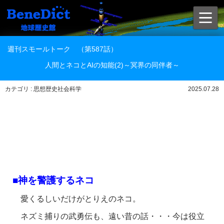
週刊スモールトーク （第587話）
人間とネコとAIの知能(2)～冥界の同伴者～
カテゴリ : 思想歴史社会科学
2025.07.28
■神を警護するネコ
愛くるしいだけがとりえのネコ。
ネズミ捕りの武勇伝も、遠い昔の話・・・今は役立