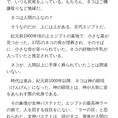
で、いつも尻尾をふっている。もちろん、ネコはご機
嫌取りなど無縁だ。
ネコは人間の上なの？
そうなのだが、上には上がある。古代エジプトだ。
紀元前1900年頃の上エジプトの墓地で、小さな墓が
見つかった。17匹のネコの骨が埋葬され、そのそば
に、小さな壺が並べられていた。ネコの好物の牛乳が
入っていたと推定されている。
ネコが、人間以上に手厚く葬られていたことは間違
いない。
時代は進み、紀元前1000年以降、ネコは神の顕現
（けんげん）になった。神の顕現とは、神が人前に姿
をあらわす際の化身である。
その象徴が女神バステトだ。エジプトの最高神ラー
の娘で、人を罰する役目をにない、「ラーの目」と恐
れられた。女神バステトは、頭がネコ、身体が人間の