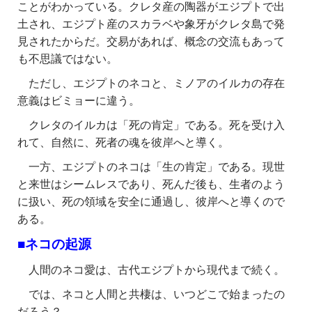
ことがわかっている。クレタ産の陶器がエジプトで出
土され、エジプト産のスカラベや象牙がクレタ島で発
見されたからだ。交易があれば、概念の交流もあって
も不思議ではない。
ただし、エジプトのネコと、ミノアのイルカの存在
意義はビミョーに違う。
クレタのイルカは「死の肯定」である。死を受け入
れて、自然に、死者の魂を彼岸へと導く。
一方、エジプトのネコは「生の肯定」である。現世
と来世はシームレスであり、死んだ後も、生者のよう
に扱い、死の領域を安全に通過し、彼岸へと導くので
ある。
■ネコの起源
人間のネコ愛は、古代エジプトから現代まで続く。
では、ネコと人間と共棲は、いつどこで始まったの
だろう？