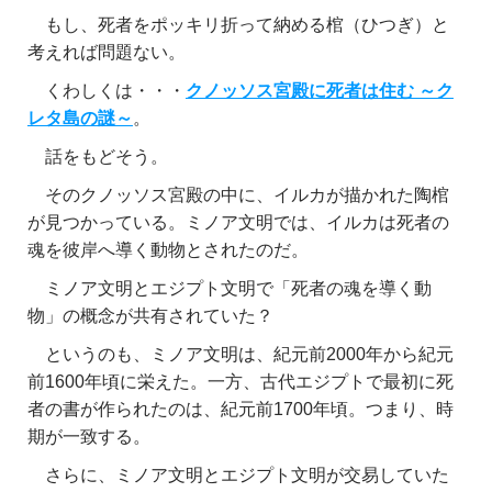
もし、死者をポッキリ折って納める棺（ひつぎ）と
考えれば問題ない。
くわしくは・・・
クノッソス宮殿に死者は住む ～ク
レタ島の謎～
。
話をもどそう。
そのクノッソス宮殿の中に、イルカが描かれた陶棺
が見つかっている。ミノア文明では、イルカは死者の
魂を彼岸へ導く動物とされたのだ。
ミノア文明とエジプト文明で「死者の魂を導く動
物」の概念が共有されていた？
というのも、ミノア文明は、紀元前2000年から紀元
前1600年頃に栄えた。一方、古代エジプトで最初に死
者の書が作られたのは、紀元前1700年頃。つまり、時
期が一致する。
さらに、ミノア文明とエジプト文明が交易していた