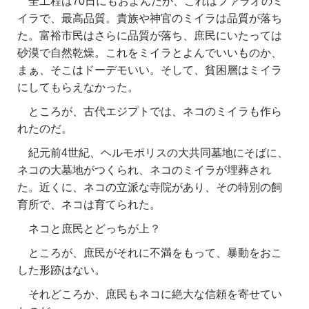
全工程は70日にもおよんだが、これはファラオのミ
イラで、最高品質。貴族や神官のミイラは品質が落ち
た。富裕市民はさらに品質が落ち、庶民にいたっては
砂漠で自然乾燥。これをミイラとよんでいいものか、
まぁ、そこはドーデモいい。そして、貧困層はミイラ
にしてもらえなかった。
ところが、古代エジプトでは、ネコのミイラも作ら
れたのだ。
紀元前4世紀、ヘルモポリスの大共同墓地にそばに、
ネコの大墓地がつくられ、ネコのミイラが埋葬され
た。近くに、ネコの立派な寺院があり、その特別の飼
育所で、ネコは育てられた。
ネコと庶民とどっちが上？
ところが、庶民がそれに不満をもって、暴動をおこ
した形跡はない。
それどころか、庶民もネコに絶大な信頼を寄せてい