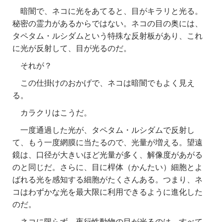
暗闇で、ネコに光をあてると、目がキラリと光る。
秘密の霊力があるからではない。
ネコの目の奥には、
タペタム・ルシダムという特殊な反射板があり、これ
に光が反射して、目が光るのだ。
それが？
この仕掛けのおかげで、ネコは暗闇でもよく見え
る。
カラクリはこうだ。
一度通過した光が、タペタム・ルシダムで反射し
て、もう一度網膜に当たるので、光量が増える。望遠
鏡は、口径が大きいほど光量が多く、解像度があがる
のと同じだ。さらに、目に桿体（かんたい）細胞とよ
ばれる光を感知する細胞がたくさんある。つまり、ネ
コはわずかな光を最大限に利用できるように進化した
のだ。
ネコに限らず、夜行性動物の目が光るのは、すべて