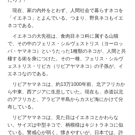
現在、家の内外をとわず、人間社会で暮らすネコを
「イエネコ」とよんでいる。つまり、野良ネコもイエ
ネコである。
イエネコの大先祖は、食肉目ネコ科に属する山猫
で、その中の
フェリス・シルヴェストリス（ヨーロッ
パ・ヤマネコ）というたった1種類のネコが、人間と共
棲する術を身につけた。その
一種、フェリス・シルヴ
ェストリス・リビカ（リビアヤマネコ）の子孫が、イ
エネコなのである。
リビアヤマネコは、約13万1000年前、北アフリカか
ら中東、西アジアに生息していた。現在も、赤道以北
のアフリカと、アラビア半島からカスピ海にかけて分
布している。
リビアヤマネコは、見た目はイエネコとかわらな
い。サイズは中型ネコで、柄模様はキジトラネコに似
ている。警戒心が弱く、懐きやすいが、日本では、許