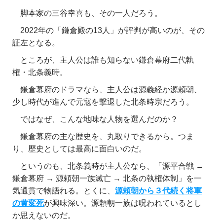
脚本家の三谷幸喜も、その一人だろう。
2022年の「鎌倉殿の13人」が評判が高いのが、その
証左となる。
ところが、主人公は誰も知らない鎌倉幕府二代執
権・北条義時。
鎌倉幕府のドラマなら、主人公は源義経か源頼朝、
少し時代が進んで元寇を撃退した北条時宗だろう。
ではなぜ、こんな地味な人物を選んだのか？
鎌倉幕府の主な歴史を、丸取りできるから。つま
り、歴史としては最高に面白いのだ。
というのも、北条義時が主人公なら、「源平合戦 →
鎌倉幕府 → 源頼朝一族滅亡 →
北条の執権体制」を一
気通貫で物語れる。とくに、
源頼朝から３代続く将軍
の黄変死
が興味深い。源頼朝一族は呪われているとし
か思えないのだ。