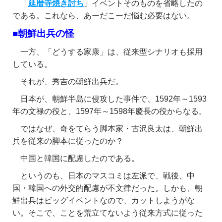
「
延暦寺焼き討ち
」イベントそのものを省略したの
である。これなら、あーだこーだ悩む必要はない。
■朝鮮出兵の怪
一方、「どうする家康」は、従来型シナリオも採用
している。
それが、秀吉の朝鮮出兵だ。
日本が、朝鮮半島に侵攻した事件で、1592年～1593
年の文禄の役と、1597年～1598年慶長の役からなる。
ではなぜ、奇をてらう脚本家・古沢良太は、朝鮮出
兵を従来の脚本に従ったのか？
中国と韓国に配慮したのである。
というのも、日本のマスコミは左派で、戦後、中
国・韓国への外交的配慮が不文律だった。しかも、朝
鮮出兵はビッグイベントなので、カットしようがな
い。そこで、ことを荒立てないよう従来方式に従った