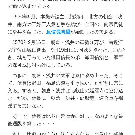
で追い込まれている。
1570年9月、本願寺法主・顕如は、北方の朝倉・浅
井、南方の三好三人衆と手を結び、全国の一向宗門徒
に挙兵を命じた。
反信長同盟
が始動したのである。
1570年9月16日、朝倉・浅井の軍勢３万が、南近江
の宇佐山城に進出、9月19日には同城を陥れた。このと
き、城を守っていた織田信長の弟、織田信治と、家臣
の森可成は討ち死にしている。
つぎに、朝倉・浅井の大軍は京に攻め上った。そこ
で、信長は野田・福島の陣を引き払い、ただちに京に
入る。すると、朝倉・浅井は比叡山の延暦寺に逃げ込
む。だが、信長に「朝倉・浅井・延暦寺」連合軍を殲
滅する力はない。
そこで、信長は比叡山延暦寺に対し、次のような最
後通牒を発した・・・
もし、比叡山が自分に味方するなら、比叡山の領地