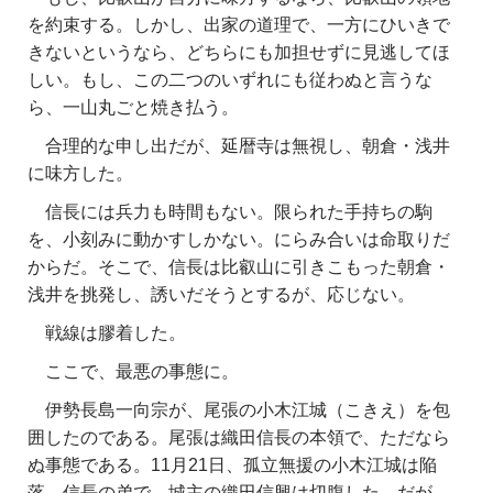
を約束する。しかし、出家の道理で、一方にひいきで
きないというなら、どちらにも加担せずに見逃してほ
しい。もし、この二つのいずれにも従わぬと言うな
ら、一山丸ごと焼き払う。
合理的な申し出だが、延暦寺は無視し、朝倉・浅井
に味方した。
信長には兵力も時間もない。限られた手持ちの駒
を、小刻みに動かすしかない。にらみ合いは命取りだ
からだ。そこで、信長は比叡山に引きこもった朝倉・
浅井を挑発し、誘いだそうとするが、応じない。
戦線は膠着した。
ここで、最悪の事態に。
伊勢長島一向宗が、尾張の小木江城（こきえ）を包
囲したのである。尾張は織田信長の本領で、ただなら
ぬ事態である。11月21日、孤立無援の小木江城は陥
落。信長の弟で、城主の織田信興は切腹した。だが、