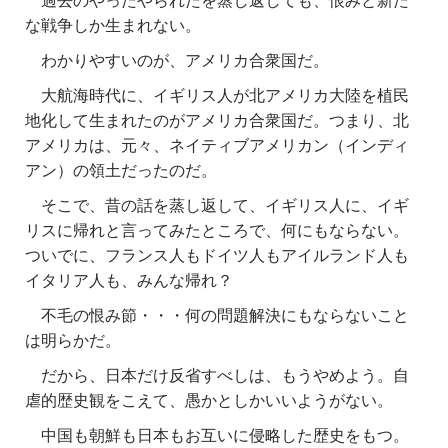
過去のやったやられたを蒸し返しても、恨みと新た
な戦争しか生まれない。
わかりやすいのが、アメリカ合衆国だ。
大航海時代に、イギリス人が北アメリカ大陸を植民
地化して生まれたのがアメリカ合衆国だ。つまり、北
アメリカは、元々、ネイティブアメリカン（インディ
アン）の領土だったのだ。
そこで、昔の話を蒸し返して、イギリス人に、イギ
リスに帰れと言ってみたところで、何にもならない。
ついでに、フランス人もドイツ人もアイルランド人も
イタリア人も、みんな帰れ？
不毛の恨み節・・・何の問題解決にもならないこと
は明らかだ。
だから、日本だけ反省すべしは、もうやめよう。自
虐的歴史観をこえて、愚かとしかいいようがない。
中国も朝鮮も日本もお互いに侵略した歴史をもつ。