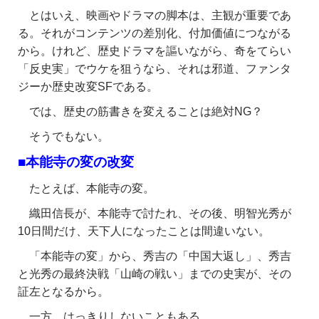
とはいえ、映画やドラマの脚本は、主観が重要であ
る。それがコンテンツの差別化、付加価値につながる
から。けれど、歴史ドラマを謳いながら、奇をてらい
「反史実」でウケを狙うなら、それは邪道、ファンタ
ジーか歴史改変SFである。
では、歴史の筋書きを変えることは絶対NG？
そうでもない。
■本能寺の変の改変
たとえば、本能寺の変。
織田信長が、本能寺で討たれ、その後、明智光秀が
10日間だけ、天下人になったことは間違いない。
「本能寺の変」から、秀吉の「中国大返し」、秀吉
と光秀の最終決戦「山崎の戦い」までの史実が、その
証左となるから。
一方、はっきりしないこともある。