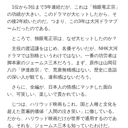
1位から3位まで3年連続だが、これは「独眼竜正宗」
の功績が大きい。このドラマが大ヒットしたから、そ
の後2年続いたのだ。つまり、この3年は大河ドラマブ
ームだったのである。
ところで、独眼竜正宗は、なぜ大ヒットしたのか？
主役の渡辺謙をはじめ、名優ぞろいだが、NHK大河
ドラマでは別格というわけではない。一番の功労者は
脚本家のジェームス三木だろう。まず、原作は山岡荘
八の「伊達政宗」で、荒唐無稽感はない。歴史に造詣
の深い人が観ても、違和感はないだろう。
さらに、全編が、日本人の情感にマッチした面白
い、可笑しい、
楽しいで貫かれている。
じつは、ハリウッド映画もこれ。国と人種と文化を
超えた普遍的価値「人間の泣き笑い」に徹している。
だから、ハリウッド映画だけが世界で通用するのであ
る。それを、ジェームス三木も知っていたわけだ。