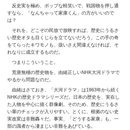
反史実を極め、ポップな軽笑いで、戦国物を押し通
すなら、「なんちゃって家康くん」の方がいいので
は？
それを、どこぞの民放で放映すれば、歴史にうるさ
い
歴史オタも目くじらを立てないだろう。この手の奇
をてらったキワモノも、扱いさえ間違えなければ、そ
れなりに成立するものだ。
つまりこういうこと。
荒唐無稽の歴史物を、由緒正しいNHK大河ドラマで
やるから問題なのだ。
由緒はさておき、「大河ドラマ」は1963年から続く
NHKの歴史ドラマシリーズだ。日本の歴史を、実在し
た人物を中心に描く群像劇。そのため、歴史にうるさ
い輩のチェックが入りやすい。とくに、根拠のない史
実改変は非難轟々だ。事実、「どうする家康」も、一
部の識者から凄まじい非難をあびている。