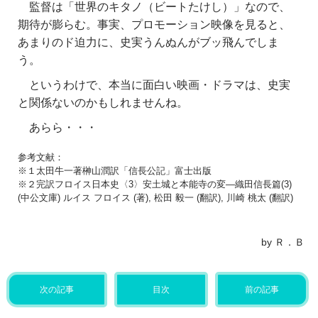
監督は「世界のキタノ（ビートたけし）」なので、
期待が膨らむ。事実、プロモーション映像を見ると、
あまりのド迫力に、史実うんぬんがブッ飛んでしま
う。
というわけで、本当に面白い映画・ドラマは、史実
と関係ないのかもしれませんね。
あらら・・・
参考文献：
※１太田牛一著榊山潤訳「信長公記」富士出版
※２完訳フロイス日本史〈3〉安土城と本能寺の変―織田信長篇(3)
(中公文庫) ルイス フロイス (著), 松田 毅一 (翻訳), 川崎 桃太 (翻訳)
by Ｒ．Ｂ
次の記事
目次
前の記事