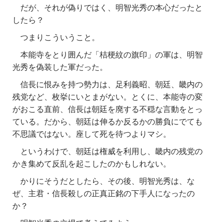
だが、それが偽りではく、明智光秀の本心だったと
したら？
つまりこういうこと。
本能寺をとり囲んだ「桔梗紋の旗印」の軍は、明智
光秀を偽装した軍だった。
信長に恨みを持つ勢力は、足利義昭、朝廷、畿内の
残党など、枚挙にいとまがない。とくに、本能寺の変
がおこる直前、信長は朝廷を廃する不穏な言動をとっ
ている。だから、朝廷は伸るか反るかの勝負にでても
不思議ではない。座して死を待つよりマシ。
というわけで、朝廷は権威を利用し、畿内の残党の
かき集めて反乱を起こしたのかもしれない。
かりにそうだとしたら、その後、明智光秀は、な
ぜ、主君・信長殺しの正真正銘の下手人になったの
か？