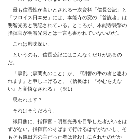
最も信憑性が高いとされる一次資料「信長公記」と
「フロイス日本史」には、本能寺の変の「首謀者」は
明智光秀と明記されている。ところが、本能寺襲撃の
指揮官が明智光秀とは一言も書かれていないのだ。
これは興味深い。
というのも、信長公記にはこんなくだりがあるの
だ。
「森乱（森蘭丸のこと）が、『明智の手の者と思わ
れます』
と申し上げると、（信長は）『やむをえな
い』と覚悟なされる」（※1）
思われます？
それはそうだろう。
織田側に、指揮官・明智光秀を目撃した者がいるは
ずがない。指揮官のそばまで行けるはずがないし、そ
もそも織田方の主だった者は皆殺しにされたのだか