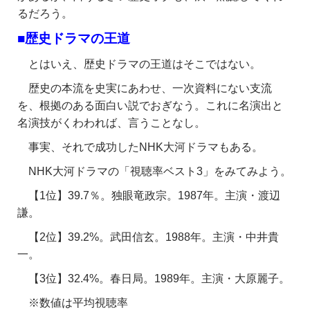
るだろう。
■歴史ドラマの王道
とはいえ、歴史ドラマの王道はそこではない。
歴史の本流を史実にあわせ、一次資料にない支流
を、根拠のある面白い説でおぎなう。これに名演出と
名演技がくわわれば、言うことなし。
事実、それで成功したNHK大河ドラマもある。
NHK大河ドラマの「視聴率ベスト3」をみてみよう。
【1位】39.7％。独眼竜政宗。1987年。主演・渡辺
謙。
【2位】39.2%。武田信玄。1988年。主演・中井貴
一。
【3位】32.4%。春日局。1989年。主演・大原麗子。
※数値は平均視聴率