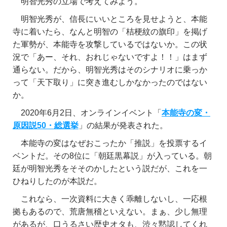
明智光秀の立場で考えてみよう。
明智光秀が、信長にいいところを見せようと、本能
寺に着いたら、なんと明智の「桔梗紋の旗印」を掲げ
た軍勢が、本能寺を攻撃しているではないか。この状
況で「あー、それ、おれじゃないですよ！！」はまず
通らない。だから、明智光秀はそのシナリオに乗っか
って「天下取り」に突き進むしかなかったのではない
か。
2020年6月2日、オンラインイベント「
本能寺の変・
原因説50・総選挙
」の結果が発表された。
本能寺の変はなぜおこったか「推説」を投票するイ
ベントだ。その8位に「朝廷黒幕説」が入っている。朝
廷が明智光秀をそそのかしたという説だが、これを一
ひねりしたのが本説だ。
これなら、一次資料に大きく乖離しないし、一応根
拠もあるので、荒唐無稽といえない。まぁ、少し無理
があるが、口うるさい歴史オタも、渋々黙認してくれ