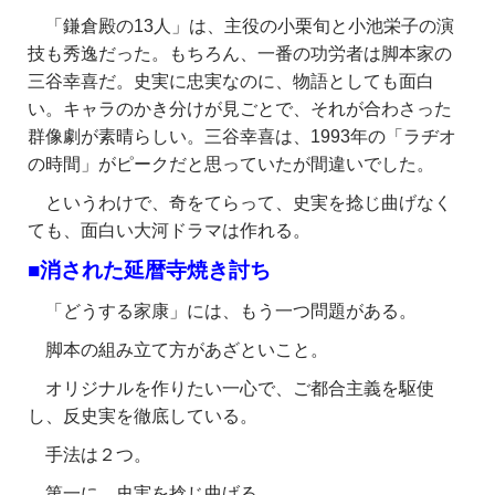
「鎌倉殿の13人」は、主役の小栗旬と小池栄子の演
技も秀逸だった。もちろん、一番の功労者は脚本家の
三谷幸喜だ。史実に忠実なのに、物語としても面白
い。キャラのかき分けが見ごとで、それが合わさった
群像劇が素晴らしい。三谷幸喜は、1993年の「ラヂオ
の時間」がピークだと思っていたが間違いでした。
というわけで、奇をてらって、史実を捻じ曲げなく
ても、面白い大河ドラマは作れる。
■消された延暦寺焼き討ち
「どうする家康」には、もう一つ問題がある。
脚本の組み立て方があざといこと。
オリジナルを作りたい一心で、ご都合主義を駆使
し、反史実を徹底している。
手法は２つ。
第一に、史実を捻じ曲げる。