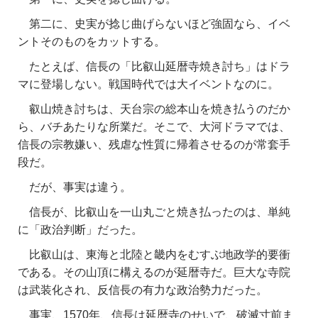
第二に、史実が捻じ曲げらないほど強固なら、イベ
ントそのものをカットする。
たとえば、信長の
「比叡山延暦寺焼き討ち」はドラ
マに登場しない
。戦国時代では
大イベントなのに。
叡山焼き討ちは、天台宗の総本山を焼き払うのだか
ら、バチあたりな所業だ。そこで、大河ドラマでは、
信長の宗教嫌い、残虐な性質に帰着させるのが常套手
段だ。
だが、事実は違う。
信長が、比叡山を一山丸ごと焼き払ったのは、単純
に「政治判断」だった。
比叡山は、東海と北陸と畿内をむすぶ地政学的要衝
である。その山頂に構えるのが延暦寺だ。巨大な寺院
は武装化され、反信長の有力な政治勢力だった。
事実、1570年、信長は延暦寺のせいで、破滅寸前ま