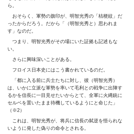
ら。
おそらく、軍勢の旗印が、明智光秀の「桔梗紋」だ
ったからだろう。だから「（明智光秀と）思われま
す」なのだ。
つまり、明智光秀がその場にいた証拠も記述もな
い。
さらに興味深いことがある。
フロイス日本史にはこう書かれているのだ。
「都に入る前に兵士たちに対し、彼（明智光秀）
は、いかに立派な軍勢を率いて毛利との戦争に出陣す
るかを信長に一目見せたいからとて、全軍に火縄銃に
セルベを置いたまま待機しているようにと命じた」
（※2）
これは、明智光秀が、将兵に信長の弑逆を悟られな
いように発した偽りの命令とされる。