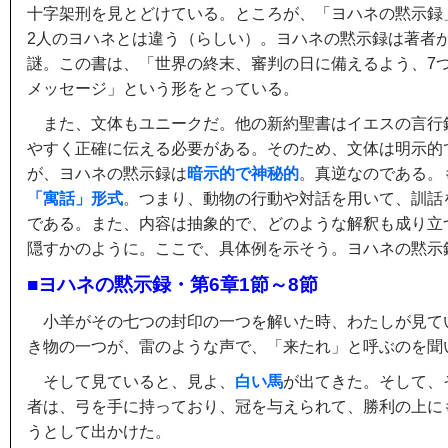
十字架刑を見とどけている。ところが、「ヨハネの黙示録
2人のヨハネとは違う（らしい）。ヨハネの黙示録は著者
謎。この書は、「世界の終末、審判の日に備えるよう、7
メッセージ」という形をとっている。
また、文体もユニークだ。他の新約聖書はイエスの言行
やすく正確に伝える必要がある。そのため、文体は明示的
が、ヨハネの黙示録は
暗示的で神秘的
。真逆なのである。
「寓話」形式
。つまり、動物の行動や対話を用いて、訓話
である。また、内容は抽象的で、どのような解釈も成り立
隠すかのように。ここで、具体例を示そう。ヨハネの黙示
■ヨハネの黙示録・第6章1節～8節
小羊がその七つの封印の一つを解いた時、わたしが見て
き物の一つが、雷のような声で、「来たれ」と呼ぶのを聞
そして見ていると、見よ、
白い馬
が出てきた。そして、
者は、弓を手に持っており、冠を与えられて、勝利の上に
うとして出かけた。