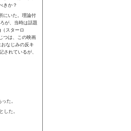
べきか？
所にいた。理論付
ころが、当時は話題
g（スターロ
じつは、この映画
はおなじみの反キ
に記されているが、
あった。
とした。