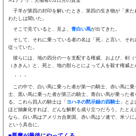
※1デナリ：労働者の1日分の賃金
子羊が第四の封印を解いたとき、第四の生き物が「来た
わたしは聞いた。
そこで見ていると、見よ、
青白い馬
が出てきた。
そして、それに乗っている者の名は「死」と言い、それ
従っていた。
彼らには、地の四分の一を支配する権威、および、剣（
（ききん）と、死と、地の獣らとによって人を殺す権威と
・・・
この中で、白い馬に乗った者が第一の騎士、赤い馬に乗
士、黒い馬に乗った者が第三の騎士、青白い馬が乗った者
る。これら四人の騎士は「
ヨハネの黙示録の四騎士
」とよ
ほど抽象化すれば、どんな解釈も成り立つだろう。たとえ
なら、白い馬はアメリカ合衆国、赤い馬はソ連で、米ソに
という具合に。
■悪魔が最後にやってくる