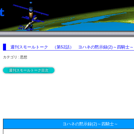
週刊スモールトーク （第52話）
ヨハネの黙示録(2)～四騎士～
カテゴリ : 思想
週刊スモールトーク目次
ヨハネの黙示録(2)～四騎士～