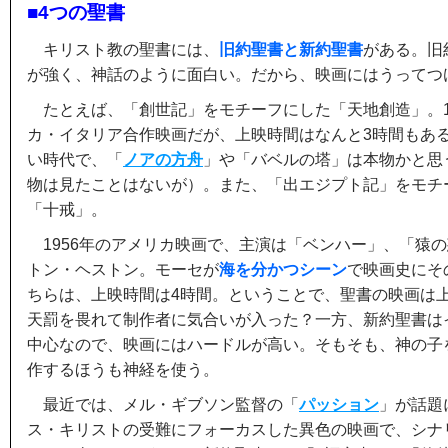
■4つの聖書
キリスト教の聖書には、
旧約聖書と新約聖書
がある。旧
が強く、神話のように面白い。だから、映画にはうってつ
たとえば、「創世記」をモチーフにした「天地創造」。1
カ・イタリア合作映画だが、上映時間はなんと3時間もある
い時代で、「
ノアの方舟
」や「バベルの塔」は本物かと思
物は見たことはないが）。また、「出エジプト記」をモチ
「十戒」。
1956年のアメリカ映画で、主演は「ベンハー」、「猿
トン・ヘストン。モーセが
海を分かつシーン
で映画史にそ
ちらは、上映時間は4時間。ということで、聖書の映画は
天罰を畏れて制作者に気合いが入った？一方、新約聖書は
中心なので、映画にはハードルが高い。そもそも、神の子
作するほうも神経を使う。
最近では、メル・ギブソン監督の「
パッション
」が話題
ス・キリストの受難にフォーカスした異色の映画で、シナ