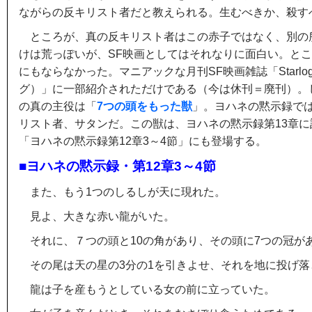
ながらの反キリスト者だと教えられる。生むべきか、殺す
ところが、真の反キリスト者はこの赤子ではなく、別の
けは荒っぽいが、SF映画としてはそれなりに面白い。と
にもならなかった。マニアックな月刊SF映画雑誌「Starlo
グ）」に一部紹介されただけである（今は休刊＝廃刊）。
の真の主役は「
7つの頭をもった獣
」。ヨハネの黙示録で
リスト者、サタンだ。この獣は、ヨハネの黙示録第13章
「ヨハネの黙示録第12章3～4節」にも登場する。
■ヨハネの黙示録・第12章3～4節
また、もう1つのしるしが天に現れた。
見よ、大きな赤い龍がいた。
それに、７つの頭と10の角があり、その頭に7つの冠が
その尾は天の星の3分の1を引きよせ、それを地に投げ落
龍は子を産もうとしている女の前に立っていた。