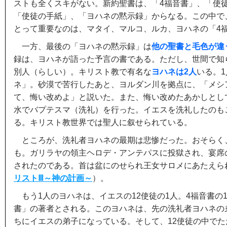
ストも全くスキがない。新約聖書は、「4福音書」、「使
「使徒の手紙」、「ヨハネの黙示録」からなる。この中で
とって重要なのは、マタイ、マルコ、ルカ、ヨハネの「4
一方、最後の「ヨハネの黙示録」は
他の聖書と毛色が違
録は、ヨハネが語った予言の書である。ただし、世間で知
別人（らしい）。キリスト教で有名な
ヨハネは2人
いる。
ネ」。砂漠で苦行したあと、ヨルダン川を拠点に、「メシ
て、悔い改めよ」と説いた。また、悔い改めたあかしとし
水でバプテスマ（洗礼）を行った。イエスを洗礼したのも
る。キリスト教世界では聖人に叙せられている。
ところが、洗礼者ヨハネの最期は悲惨だった。おそらく
も。ガリラヤの領主ヘロデ・アンテパスに投獄され、宴席
されたのである。首は盆にのせられ王女サロメにあたえら
リストⅢ～神の計画～
）。
もう1人のヨハネは、イエスの12使徒の1人。4福音書の
書」の著者とされる。このヨハネは、先の洗礼者ヨハネの
ちにイエスの弟子になっている。そして、12使徒の中で