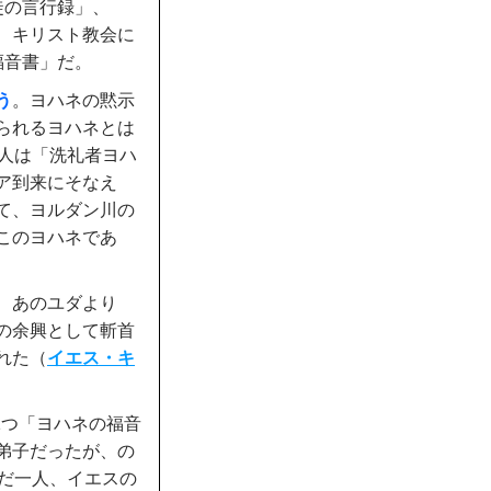
徒の言行録」、
、キリスト教会に
福音書」だ。
う
。ヨハネの黙示
られるヨハネとは
1人は「洗礼者ヨハ
ア到来にそなえ
て、ヨルダン川の
このヨハネであ
、あのユダより
の余興として斬首
れた（
イエス・キ
1つ「ヨハネの福音
弟子だったが、の
ただ一人、イエスの