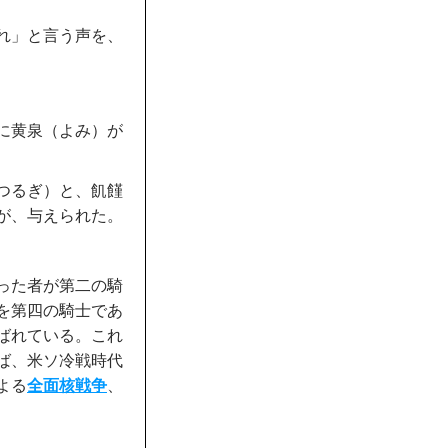
れ」と言う声を、
に黄泉（よみ）が
つるぎ）と、飢饉
が、与えられた。
った者が第二の騎
を第四の騎士であ
ばれている。これ
ば、米ソ冷戦時代
よる
全面核戦争
、