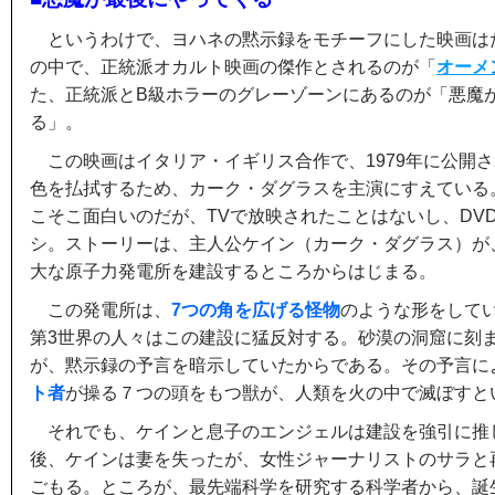
というわけで、ヨハネの黙示録をモチーフにした映画は
の中で、正統派オカルト映画の傑作とされるのが「
オーメ
た、正統派とB級ホラーのグレーゾーンにあるのが「悪魔
る」。
この映画はイタリア・イギリス合作で、1979年に公開
色を払拭するため、カーク・ダグラスを主演にすえている
こそこ面白いのだが、TVで放映されたことはないし、DVDもB
シ。ストーリーは、主人公ケイン（カーク・ダグラス）が
大な原子力発電所を建設するところからはじまる。
この発電所は、
7つの角を広げる怪物
のような形をして
第3世界の人々はこの建設に猛反対する。砂漠の洞窟に刻
が、黙示録の予言を暗示していたからである。その予言に
ト者
が操る７つの頭をもつ獣が、人類を火の中で滅ぼすと
それでも、ケインと息子のエンジェルは建設を強引に推
後、ケインは妻を失ったが、女性ジャーナリストのサラと
ごもる。ところが、最先端科学を研究する科学者から、誕