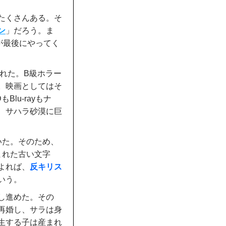
たくさんある。そ
ン
」だろう。ま
が最後にやってく
された。B級ホラー
。映画としてはそ
lu-rayもナ
、サハラ砂漠に巨
いた。そのため、
まれた古い文字
よれば、
反キリス
いう。
し進めた。その
再婚し、サラは身
生する子は産まれ