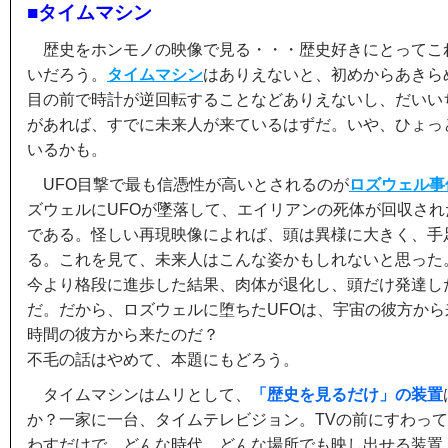
■タイムマシン
歴史をホンモノの映像で見る・・・歴史好きにとってこ
いだろう。
タイムマシン
はありえないと、初めからあきら
目の前で時計が逆回転することなどありえないし、だいい
があれば、すでに未来人が来ているはずだ。いや、ひょっ
いるかも。
UFO目撃で最も信憑性が高いとされるのが
ロズウェル事
ズウェルにUFOが墜落して、エイリアンの死体が回収さ
である。怪しい再現映像によれば、頭は異様に大きく、手
る。これを見て、未来人はこんな姿かもしれないと思った
今より格段に進歩した結果、肉体が退化し、頭だけ発達し
だ。だから、ロズウェルに堕ちたUFOは、宇宙の彼方か
時間の彼方から来たのだ？
不毛の話はやめて、本題にもどろう。
タイムマシンはムリとして、
「歴史を見るだけ」の装置
か？一家に一台、タイムテレビジョン。TVの前にすわっ
わすだけで、どんな時代、どんな場所でも映し出せる装置