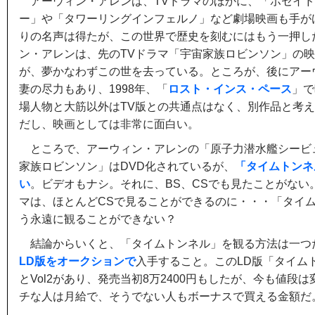
アーウィン・アレンは、TVドラマのほかに、「ポセイ
ー」や「タワーリングインフェルノ」など劇場映画も手が
りの名声は得たが、この世界で歴史を刻むにはもう一押し
ン・アレンは、先のTVドラマ「宇宙家族ロビンソン」の
が、夢かなわずこの世を去っている。ところが、後にアー
妻の尽力もあり、1998年、「
ロスト・インス・ペース
」で
場人物と大筋以外はTV版との共通点はなく、別作品と考
だし、映画としては非常に面白い。
ところで、アーウィン・アレンの「原子力潜水艦シービ
家族ロビンソン」はDVD化されているが、
「タイムトンネ
い
。ビデオもナシ。それに、BS、CSでも見たことがない
マは、ほとんどCSで見ることができるのに・・・「タイ
う永遠に観ることができない？
結論からいくと、「タイムトンネル」を観る方法は一つ
LD版をオークションで
入手すること。このLD版「タイムト
とVol2があり、発売当初8万2400円もしたが、今も値段
チな人は月給で、そうでない人もボーナスで買える金額だ