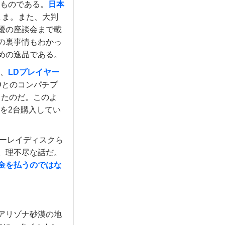
れものである。
日本
まま。また、大判
優の座談会まで載
の裏事情もわかっ
めの逸品である。
も、
LDプレイヤー
Dとのコンパチプ
ったのだ。このよ
を2台購入してい
ルーレイディスクら
。理不尽な話だ。
金を払うのではな
アリゾナ砂漠の地