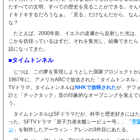
たすべての文明、すべての歴史を見ることができる。そん
ドキドキするだろうなぁ。「見る」だけなんだから、なん
な？
たとえば、2000年前、イエスの皮膚から反射した光は
こかを彷徨っているはずだ。それを集光し、結像できたら
話になってきた。
■タイムトンネル
じつは、この夢を実現しようとした国家プロジェクトがあ
1967年に、アメリカABCで放送された「タイムトンネル
TVドラマ。タイムトンネルは
NHKで放映された
が、デフ
計と「チックタック」音の印象的なオープニングを覚えて
う。
タイムトンネルはSFドラマだが、科学と歴史好きには
った。SFTVドラマ「原子力潜水艦シービュー号」、「
宇
ン
」を制作したアーウィン・アレンの3作目にあたる。