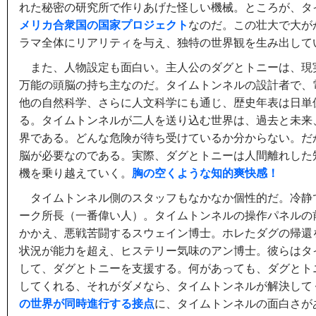
れた秘密の研究所で作りあげた怪しい機械。ところが、タ
メリカ合衆国の国家プロジェクト
なのだ。この壮大で大が
ラマ全体にリアリティを与え、独特の世界観を生み出して
また、人物設定も面白い。主人公のダグとトニーは、現
万能の頭脳の持ち主なのだ。タイムトンネルの設計者で、
他の自然科学、さらに人文科学にも通じ、歴史年表は日単
る。タイムトンネルが二人を送り込む世界は、過去と未来
界である。どんな危険が待ち受けているか分からない。だ
脳が必要なのである。実際、ダグとトニーは人間離れした
機を乗り越えていく。
胸の空くような知的爽快感！
タイムトンネル側のスタッフもなかなか個性的だ。冷静
ーク所長（一番偉い人）。タイムトンネルの操作パネルの
かかえ、悪戦苦闘するスウェイン博士。ホレたダグの帰還
状況が能力を超え、ヒステリー気味のアン博士。彼らはタ
して、ダグとトニーを支援する。何があっても、ダグとト
してくれる、それがダメなら、タイムトンネルが解決して
の世界が同時進行する接点
に、タイムトンネルの面白さが