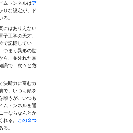
イムトンネルは
ア
かりな設定が、ド
いる。
実にはありえない
電子工学の天才、
位で記憶してい
、つまり異形の世
から、並外れた頭
知識で、次々と危
で決断力に富むカ
前で、いつも頭を
を願うが、いつも
イムトンネルを通
ニーならなんとか
くれる。
この２つ
ある。