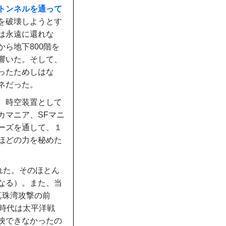
トンネルを通って
を破壊しようとす
は永遠に還れな
ら地下800階を
響いた。そして、
ったためしはな
ネだった。
。時空装置として
カマニア、SFマニ
ーズを通して、１
ほどの力を秘めた
れた。そのほとん
なる）。また、当
真珠湾攻撃の前
時代は太平洋戦
映できなかったの