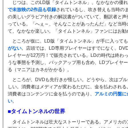
じつは、このLD版「タイムトンネル」、なかなかの優
で未放映の2作品も収録
されているし、吹き替えも当時の
の美しいグラビア付きの解説書がついていて、翻訳者と声
っている。「へぇ～、そんなことがあったんだ」など当時
て、なかなか楽しい。「タイムトンネル」ファンにはお勧
ところが仮に、LD版「タイムトンネル」が手に入って
がない
。店頭では、LD専用プレイヤーはすでになく、DV
レイヤーが12万円！で販売されている。LDの時代は終わ
うな事態を予測し、バックアップ用も含め、LDプレイヤー
る（マニアはカネがかかる）。
ところが、DVDも先行きが怪しい。どうやら、次はブ
しい。消費者はメディアが変わるたびに、金を払わされる
消費者はコンテンツに金を払うのであり、
アルミの円盤に
い
。
■タイムトンネルの世界
タイムトンネルは壮大なストーリーである。アメリカの