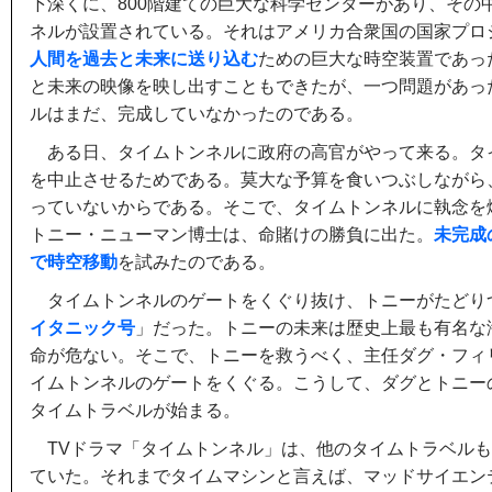
下深くに、800階建ての巨大な科学センターがあり、その
ネルが設置されている。それはアメリカ合衆国の国家プロ
人間を過去と未来に送り込む
ための巨大な時空装置であっ
と未来の映像を映し出すこともできたが、一つ問題があっ
ルはまだ、完成していなかったのである。
ある日、タイムトンネルに政府の高官がやって来る。タ
を中止させるためである。莫大な予算を食いつぶしながら
っていないからである。そこで、タイムトンネルに執念を
トニー・ニューマン博士は、命賭けの勝負に出た。
未完成
で時空移動
を試みたのである。
タイムトンネルのゲートをくぐり抜け、トニーがたどり
イタニック号
」だった。トニーの未来は歴史上最も有名な
命が危ない。そこで、トニーを救うべく、主任ダグ・フィ
イムトンネルのゲートをくぐる。こうして、ダグとトニー
タイムトラベルが始まる。
TVドラマ「タイムトンネル」は、他のタイムトラベル
ていた。それまでタイムマシンと言えば、マッドサイエン