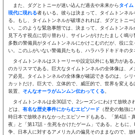
また、ダグとトニーが迷い込んだ過去や未来から
タイム
現代に現れる
者もいる。彼らは決まって、タイムトンネル
る。もし、タイムトンネルが破壊されれば、ダグとトニー
い。このような緊急事態では、決まって、タイムトンネルか
見下ろす視点に切り替わり、サイレンがけたたましく鳴り
多数の警備員がタイムトンネルにかけこむのだが、役に立
い。このふがいない警備員たちも、ハラハラドキドキのタ
タイムトンネルはストーリーや設定以外にも魅力がある
のカリスマである。巨大なタイムトンネルの全体像は、メ
ア必見。タイムトンネルの全体像が確認できるのは、シリ
カットだけ。巨大で、立体的で、威圧的で、世界を変える
装置、
そんなオーラがムンムン伝わってくる
。
タイムトンネルは全30話で、2シーズンにわけて放映さ
どは、
有名な歴史事件にからむエピソード
（歴史の勉強に
時日本で放映されなかったエピソードもある。「第4話・
夜」と「第17話・生死をかけたゲーム」である。ともに、
争、日本人に対するアメリカ人の偏見そのままなので、放