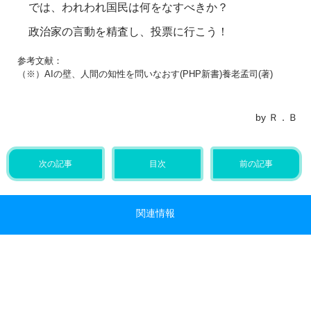
では、われわれ国民は何をなすべきか？
政治家の言動を精査し、投票に行こう！
参考文献：
（※）AIの壁、人間の知性を問いなおす(PHP新書)養老孟司(著)
by Ｒ．Ｂ
次の記事
目次
前の記事
関連情報