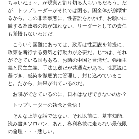
ちゃいねぇ～、が現実と割り切る人もいるだろう。だ
が、トップリーダーがそれでは困る。国全体が崩壊す
るから。この非常事態に、性善説をかかげ、お願いに
徹する為政者の気が知れない。リーダーとしての責任
も覚悟もないわけだ。
こういう国難にあっては、政府は性悪説を前提に、
政策を断行する勇気と行動力が必要だ。じつは、それ
ができている国もある。お隣の中国と台湾だ。強権主
義と民主主義、手法は逆だが共通点がある。性悪説に
基づき、感染を徹底的に管理し、封じ込めているこ
と。だから、結果が出ているのだ。
お隣ができているのに、日本はなぜできないのか？
トップリーダーの執念と覚悟！
そんな上等な話ではない。それ以前に、基本知能、
読み書きソロバン。あと、私利私欲に走らない最低限
の倫理・・・悲しい。