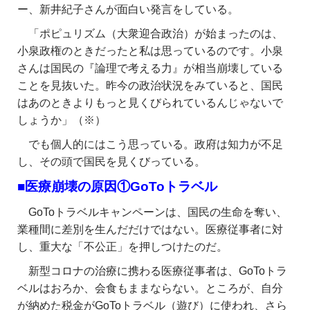
ー、新井紀子さんが面白い発言をしている。
「ポピュリズム（大衆迎合政治）が始まったのは、
小泉政権のときだったと私は思っているのです。小泉
さんは国民の『論理で考える力』が相当崩壊している
ことを見抜いた。昨今の政治状況をみていると、国民
はあのときよりもっと見くびられているんじゃないで
しょうか」（※）
でも個人的にはこう思っている。政府は知力が不足
し、その頭で国民を見くびっている。
■医療崩壊の原因①GoToトラベル
GoToトラベルキャンペーンは、国民の生命を奪い、
業種間に差別を生んだだけではない。医療従事者に対
し、重大な
「不公正」を押しつけたのだ。
新型コロナの治療に携わる医療従事者は、GoToトラ
ベルはおろか、会食もままならない。ところが、自分
が納めた税金がGoToトラベル（遊び）に使われ、さら