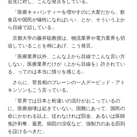
会見に対し、こんな発言をしている。
「医療キャパシティーを増やすのに大変だから、飲
食店や国民が犠牲になればいい、とか、そういう上か
ら目線で話している」
京都大学の藤井聡教授は、物流業界や電力業界も切
迫していることを例にあげ、こう発言。
「医療業界以外、こんな上から目線でこんな言い方
しない。医療業界だけが（上から目線を）許されてい
る、ってのは本当に憤りを感じる」
さらに、菅首相のブレーンの一人デービッド・アト
キンソンもこう言っている。
「世界では日本と桁違いの流行がおこっているの
に、医療崩壊は起きていない。国難にあって、国民の
命にかかわる以上、従わなければ罰金、あるいは医師
免許剥奪、最悪、病院の没収など、強制力のある罰則
を設けるべきだ」