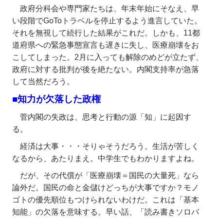
政府分科会や専門家たちは、年末年始にそなえ、早
い段階でGoToトラベルを停止するよう進言していた。
それを無視して続行した結果がこれだ。しかも、11都
道府県への緊急事態宣言も遅きに失し、医療崩壊をお
こしてしまった。2月に入っても解除のめどが立たず、
政府に対する批判が後を絶たない。内閣支持率が急落
して当然だろう。
■知力が欠落した政権
菅内閣の失政は、思考と行動の源「知」に起因す
る。
経済は大事・・・そりゃそうだろう。生活が苦しく
なるから、あたりまえ。中学生でもわかりますよね。
だが、その代償が「医療崩壊＝国民の大量死」なら
論外だ。国民の命と金儲けどっちが大事ですか？モノ
ゴトの優先順位もつけられないわけだ。これは「基本
知能」の欠落を意味する。早い話、「読み書きソロバ