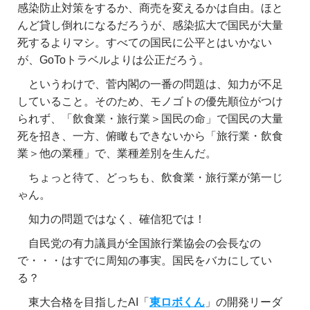
感染防止対策をするか、商売を変えるかは自由。ほと
んど貸し倒れになるだろうが、感染拡大で国民が大量
死するよりマシ。すべての国民に公平とはいかない
が、GoToトラベルよりは公正だろう。
というわけで、菅内閣の一番の問題は、知力が不足
していること。そのため、モノゴトの優先順位がつけ
られず、「飲食業・旅行業＞国民の命」で国民の大量
死を招き、一方、俯瞰もできないから「旅行業・飲食
業＞他の業種」で、業種差別を生んだ。
ちょっと待て、どっちも、飲食業・旅行業が第一じ
ゃん。
知力の問題ではなく、確信犯では！
自民党の有力議員が全国旅行業協会の会長なの
で・・・はすでに周知の事実。国民をバカにしてい
る？
東大合格を目指したAI「
東ロボくん
」の開発リーダ