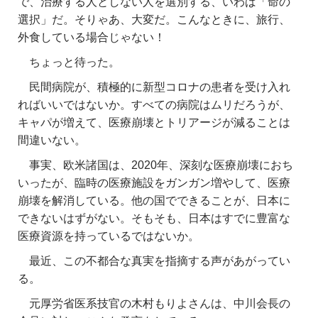
で、治療する人としない人を選別する、いわば「命の
選択」だ。そりゃあ、大変だ。こんなときに、旅行、
外食している場合じゃない！
ちょっと待った。
民間病院が、積極的に新型コロナの患者を受け入れ
ればいいではないか。すべての病院はムリだろうが、
キャパが増えて、医療崩壊とトリアージが減ることは
間違いない。
事実、欧米諸国は、2020年、深刻な医療崩壊におち
いったが、臨時の医療施設をガンガン増やして、医療
崩壊を解消している。他の国でできることが、日本に
できないはずがない。そもそも、日本はすでに豊富な
医療資源を持っているではないか。
最近、この不都合な真実を指摘する声があがってい
る。
元厚労省医系技官の木村もりよさんは、
中川会長の