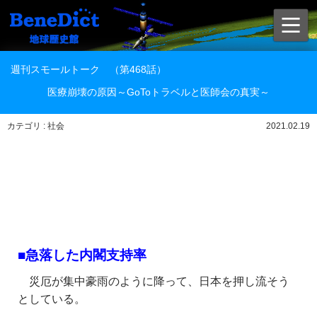
週刊スモールトーク （第468話）
医療崩壊の原因～GoToトラベルと医師会の真実～
カテゴリ : 社会
2021.02.19
■急落した内閣支持率
災厄が集中豪雨のように降って、日本を押し流そう
としている。