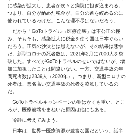
に感染が拡大し、患者が次々と病院に担ぎ込まれる。
つまり、自分が納めた税金が、自分の首を絞めるのに
使われているわけだ。こんな理不尽はないだろう。
だから「GoToトラベル→医療崩壊」は不公正の極
み。そもそも、感染拡大に税金を使う国は日本ぐらい
だろう。正気の沙汰とは思えないが、その結果は悲惨
だ。新型コロナの死者数は、2021年2月に7000人を突
破した。すべてがGoToトラベルのせいではないが、増
加に加担したことは間違いない。一方、交通事故の年
間死者数は2839人（2020年）。つまり、新型コロナの
死者は、悪名高い交通事故の死者を凌駕しているの
だ。
GoToトラベルキャンペーンの罪はかくも重い。とこ
ろが、医療崩壊をまねいた原因は他にもある。
冷静に考えてみよう。
日本は、世界一医療資源が豊富な国だという。話半