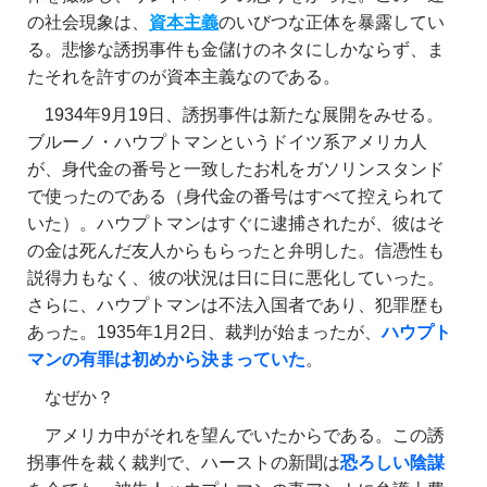
の社会現象は、
資本主義
のいびつな正体を暴露してい
る。悲惨な誘拐事件も金儲けのネタにしかならず、ま
たそれを許すのが資本主義なのである。
1934年9月19日、誘拐事件は新たな展開をみせる。
ブルーノ・ハウプトマンというドイツ系アメリカ人
が、身代金の番号と一致したお札をガソリンスタンド
で使ったのである（身代金の番号はすべて控えられて
いた）。ハウプトマンはすぐに逮捕されたが、彼はそ
の金は死んだ友人からもらったと弁明した。信憑性も
説得力もなく、彼の状況は日に日に悪化していった。
さらに、ハウプトマンは不法入国者であり、犯罪歴も
あった。1935年1月2日、裁判が始まったが、
ハウプト
マンの有罪は初めから決まっていた
。
なぜか？
アメリカ中がそれを望んでいたからである。この誘
拐事件を裁く裁判で、ハーストの新聞は
恐ろしい陰謀