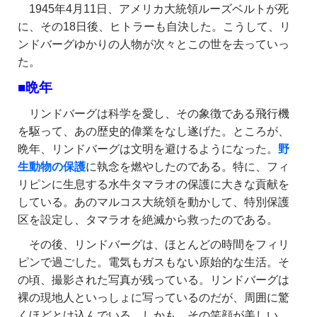
1945年4月11日、アメリカ大統領ルーズベルトが死
に、その18日後、ヒトラーも自決した。こうして、リ
ンドバーグゆかりの人物が次々とこの世を去っていっ
た。
■晩年
リンドバーグは科学を愛し、その象徴である飛行機
を駆って、あの歴史的偉業をなし遂げた。ところが、
晩年、リンドバーグは文明を避けるようになった。
野
生動物の保護
に執念を燃やしたのである。特に、フィ
リピンに生息する水牛タマラオの保護に大きな貢献を
している。あのマルコス大統領を動かして、特別保護
区を設定し、タマラオを絶滅から救ったのである。
その後、リンドバーグは、ほとんどの時間をフィリ
ピンで過ごした。電気もガスもない原始的な生活。そ
の頃、撮影された写真が残っている。リンドバーグは
裸の現地人といっしょに写っているのだが、周囲に驚
くほどとけ込んでいる。しかも、その笑顔が美しい。