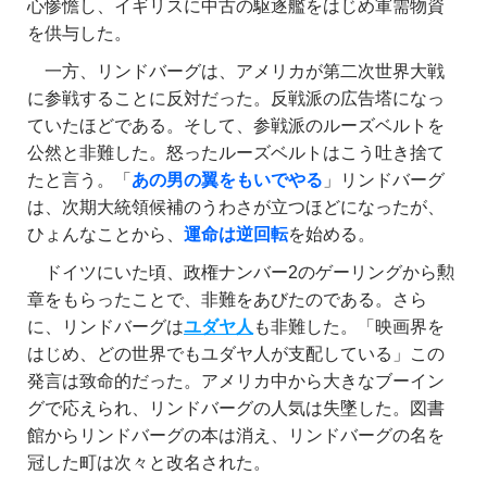
心惨憺し、イギリスに中古の駆逐艦をはじめ軍需物資
を供与した。
一方、リンドバーグは、アメリカが第二次世界大戦
に参戦することに反対だった。反戦派の広告塔になっ
ていたほどである。そして、参戦派のルーズベルトを
公然と非難した。怒ったルーズベルトはこう吐き捨て
たと言う。「
あの男の翼をもいでやる
」リンドバーグ
は、次期大統領候補のうわさが立つほどになったが、
ひょんなことから、
運命は逆回転
を始める。
ドイツにいた頃、政権ナンバー2のゲーリングから勲
章をもらったことで、非難をあびたのである。さら
に、リンドバーグは
ユダヤ人
も非難した。「映画界を
はじめ、どの世界でもユダヤ人が支配している」この
発言は致命的だった。アメリカ中から大きなブーイン
グで応えられ、リンドバーグの人気は失墜した。図書
館からリンドバーグの本は消え、リンドバーグの名を
冠した町は次々と改名された。