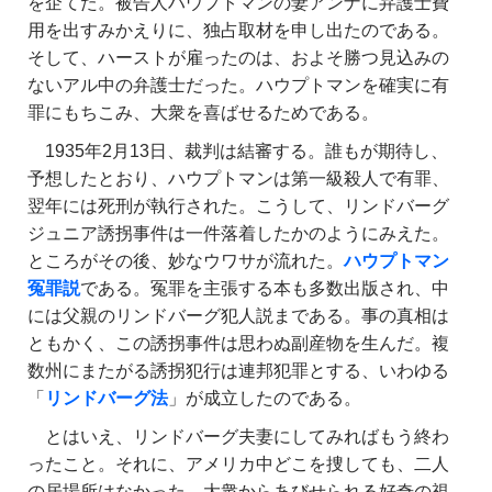
を企てた。被告人ハウプトマンの妻アンナに弁護士費
用を出すみかえりに、独占取材を申し出たのである。
そして、ハーストが雇ったのは、およそ勝つ見込みの
ないアル中の弁護士だった。ハウプトマンを確実に有
罪にもちこみ、大衆を喜ばせるためである。
1935年2月13日、裁判は結審する。誰もが期待し、
予想したとおり、ハウプトマンは第一級殺人で有罪、
翌年には死刑が執行された。こうして、リンドバーグ
ジュニア誘拐事件は一件落着したかのようにみえた。
ところがその後、妙なウワサが流れた。
ハウプトマン
冤罪説
である。冤罪を主張する本も多数出版され、中
には父親のリンドバーグ犯人説まである。事の真相は
ともかく、この誘拐事件は思わぬ副産物を生んだ。複
数州にまたがる誘拐犯行は連邦犯罪とする、いわゆる
「
リンドバーグ法
」が成立したのである。
とはいえ、リンドバーグ夫妻にしてみればもう終わ
ったこと。それに、アメリカ中どこを捜しても、二人
の居場所はなかった。大衆からあびせられる好奇の視