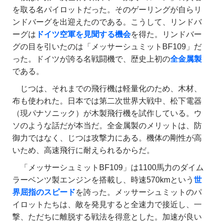
を取る名パイロットだった。そのゲーリングが自らリ
ンドバーグを出迎えたのである。こうして、リンドバ
ーグは
ドイツ空軍を見聞する機会
を得た。リンドバー
グの目を引いたのは「メッサーシュミットBF109」だ
った。ドイツが誇る名戦闘機で、歴史上初の
全金属製
である。
じつは、それまでの飛行機は軽量化のため、木材、
布も使われた。日本では第二次世界大戦中、松下電器
（現パナソニック）が木製飛行機を試作している。ウ
ソのような話だが本当だ。全金属製のメリットは、防
御力ではなく、じつは攻撃力にある。機体の剛性が高
いため、高速飛行に耐えられるからだ。
「メッサーシュミットBF109」は1100馬力のダイム
ラーベンツ製エンジンを搭載し、時速570kmという
世
界屈指のスピード
を誇った。メッサーシュミットのパ
イロットたちは、敵を発見すると全速力で接近し、一
撃、ただちに離脱する戦法を得意とした。加速が良い