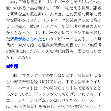
天は二物を与える、リンドバーグもその1人だった。
憂いのある上品な顔立ち、190cmを超える長身、謙虚
で真摯な立ち振る舞い。人々は、この完璧な青年に異
常な関心をよせた。リンドバーグの関連グッズは飛ぶ
ように売れ、彼が行くところ、新聞記者や民衆の人だ
かりとなった。リンドバーグがレストランで食べ残し
た
残飯があさられた
というエピソードもある。この時
代は、やがて始まる世界大恐慌の前夜で、バブル経済
の絶頂にあったが、そんな時代背景も一因になったの
かもしれない。
■困惑
当時、マスメディアの中心は新聞で、各新聞社は激
しい報道合戦を繰り広げていた。中でも新聞王ウイリ
アム・ハーストは、その恥知らずな手法で悪名をとど
ろかせていた。ゴシップやでっちあげ、いわゆる「イ
エロージャーナリズム」のはしりである。ハースト
は、40もの新聞社を所有し、やりたい放題だった。も