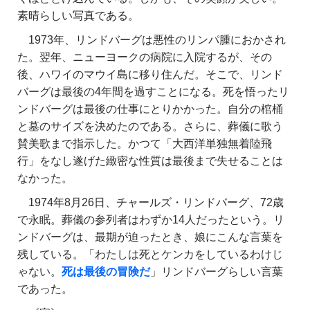
素晴らしい写真である。
1973年、リンドバーグは悪性のリンパ腫におかされ
た。翌年、ニューヨークの病院に入院するが、その
後、ハワイのマウイ島に移り住んだ。そこで、リンド
バーグは最後の4年間を過すことになる。死を悟ったリ
ンドバーグは最後の仕事にとりかかった。自分の棺桶
と墓のサイズを決めたのである。さらに、葬儀に歌う
賛美歌まで指示した。かつて「大西洋単独無着陸飛
行」をなし遂げた緻密な性質は最後まで失せることは
なかった。
1974年8月26日、チャールズ・リンドバーグ、72歳
で永眠。葬儀の参列者はわずか14人だったという。リ
ンドバーグは、最期が迫ったとき、娘にこんな言葉を
残している。「わたしは死とケンカをしているわけじ
ゃない。
死は最後の冒険だ
」リンドバーグらしい言葉
であった。