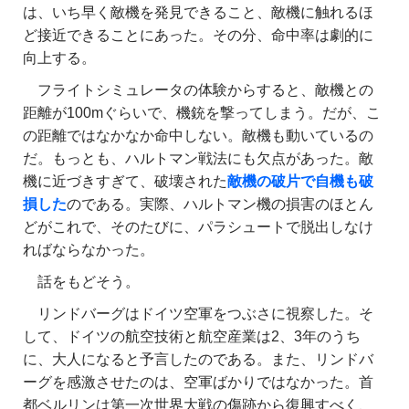
は、いち早く敵機を発見できること、敵機に触れるほ
ど接近できることにあった。その分、命中率は劇的に
向上する。
フライトシミュレータの体験からすると、敵機との
距離が100mぐらいで、機銃を撃ってしまう。だが、こ
の距離ではなかなか命中しない。敵機も動いているの
だ。もっとも、ハルトマン戦法にも欠点があった。敵
機に近づきすぎて、破壊された
敵機の破片で自機も破
損した
のである。実際、ハルトマン機の損害のほとん
どがこれで、そのたびに、パラシュートで脱出しなけ
ればならなかった。
話をもどそう。
リンドバーグはドイツ空軍をつぶさに視察した。そ
して、ドイツの航空技術と航空産業は2、3年のうち
に、大人になると予言したのである。また、リンドバ
ーグを感激させたのは、空軍ばかりではなかった。首
都ベルリンは第一次世界大戦の傷跡から復興すべく、