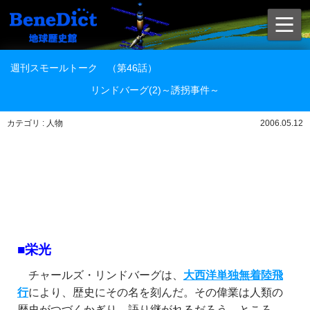
週刊スモールトーク （第46話）
リンドバーグ(2)～誘拐事件～
カテゴリ : 人物
2006.05.12
■栄光
チャールズ・リンドバーグは、
大西洋単独無着陸飛
行
により、歴史にその名を刻んだ。その偉業は人類の
歴史がつづくかぎり、語り継がれるだろう。ところ