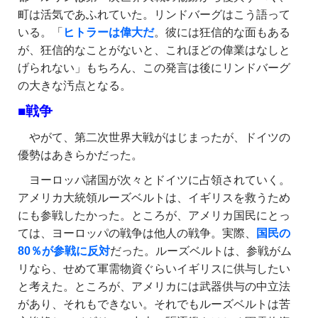
町は活気であふれていた。リンドバーグはこう語って
いる。「
ヒトラーは偉大だ
。彼には狂信的な面もある
が、狂信的なことがないと、これほどの偉業はなしと
げられない」もちろん、この発言は後にリンドバーグ
の大きな汚点となる。
■戦争
やがて、第二次世界大戦がはじまったが、ドイツの
優勢はあきらかだった。
ヨーロッパ諸国が次々とドイツに占領されていく。
アメリカ大統領ルーズベルトは、イギリスを救うため
にも参戦したかった。ところが、アメリカ国民にとっ
ては、ヨーロッパの戦争は他人の戦争。実際、
国民の
80％が参戦に反対
だった。ルーズベルトは、参戦がム
リなら、せめて軍需物資ぐらいイギリスに供与したい
と考えた。ところが、アメリカには武器供与の中立法
があり、それもできない。それでもルーズベルトは苦