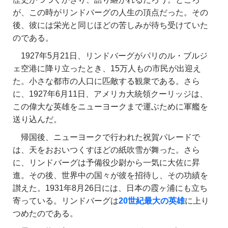
が、この時がリンドバーグの人生の頂点だった。その
後、彼には栄光と同じほどの苦しみが待ち受けていた
のである。
1927年5月21日、リンドバーグがパリのル・ブルジ
ェ空港に降り立ったとき、15万人もの市民が出迎え
た。小さな都市の人口に匹敵する観衆である。さら
に、1927年6月11日、アメリカ大統領クーリッジは、
この偉大な英雄をニューヨークまで運ぶために軍艦を
送り込んだ。
帰国後、ニューヨークで行われた祝賀パレードで
は、天をおおいつくすほどの紙吹雪が舞った。さら
に、リンドバーグは予備役少尉から一気に大佐に昇
進。その後、世界中の国々が彼を招待し、その功績を
讃えた。1931年8月26日には、日本の霞ヶ浦にも立ち
寄っている。リンドバーグは
20世紀最大の英雄
に上り
つめたのである。