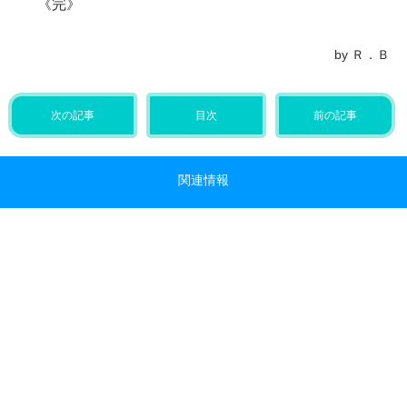
《完》
by Ｒ．Ｂ
次の記事
目次
前の記事
関連情報