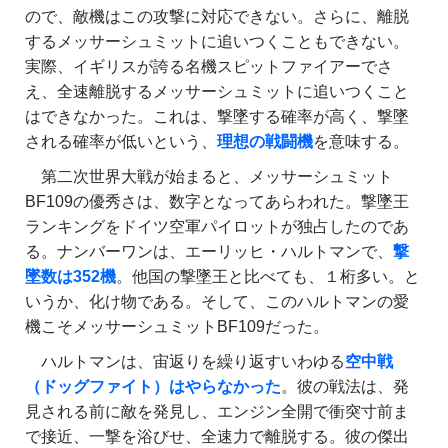
ので、敵機はこの攻撃に対応できない。さらに、離脱
するメッサーシュミットに追いつくこともできない。
実際、イギリスが誇る名機スピットファイアーでさ
え、全速離脱するメッサーシュミットに追いつくこと
はできなかった。これは、撃墜する確率が高く、撃墜
される確率が低いという、
理想の戦闘機
を意味する。
第二次世界大戦が始まると、メッサーシュミット
BF109の優秀さは、数字となってあらわれた。撃墜王
ランキングをドイツ空軍パイロットが独占したのであ
る。ナンバーワンは、エーリッヒ・ハルトマンで、
撃
墜数は352機
。他国の撃墜王と比べても、１桁多い。と
いうか、化け物である。そして、このハルトマンの愛
機こそメッサーシュミットBF109だった。
ハルトマンは、宙返りを繰り返すいわゆる
空中戦
（ドッグファイト）はやらなかった
。彼の戦法は、発
見される前に敵を発見し、エンジン全開で衝突寸前ま
で接近、一撃を浴びせ、全速力で離脱する。彼の傑出