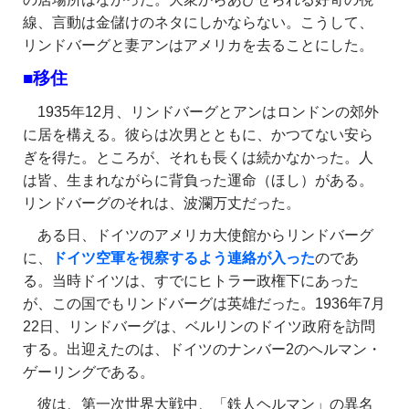
線、言動は金儲けのネタにしかならない。こうして、
リンドバーグと妻アンはアメリカを去ることにした。
■移住
1935年12月、リンドバーグとアンはロンドンの郊外
に居を構える。彼らは次男とともに、かつてない安ら
ぎを得た。ところが、それも長くは続かなかった。人
は皆、生まれながらに背負った運命（ほし）がある。
リンドバーグのそれは、波瀾万丈だった。
ある日、ドイツのアメリカ大使館からリンドバーグ
に、
ドイツ空軍を視察するよう連絡が入った
のであ
る。当時ドイツは、すでにヒトラー政権下にあった
が、この国でもリンドバーグは英雄だった。1936年7月
22日、リンドバーグは、ベルリンのドイツ政府を訪問
する。出迎えたのは、ドイツのナンバー2のヘルマン・
ゲーリングである。
彼は、第一次世界大戦中、「鉄人ヘルマン」の異名