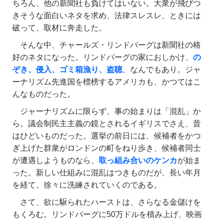
ちろん、他の新聞社も負けてはいない。大衆が飛びつ
きそうな面白いネタを求め、法律スレスレ、ときには
破って、取材に奔走した。
そんな中、チャールズ・リンドバーグは新聞社の格
好のネタになった。リンドバーグの家におしかけ、
の
ぞき、侵入、ゴミ箱漁り、盗聴
、なんでもあり。ジャ
ーナリズム先進国を標榜するアメリカも、かつてはこ
んなものだった。
ジャーナリズムに限らず、事の始まりは「混乱」か
ら。議会制民主主義の鏡とされるイギリスでさえ、昔
はひどいものだった。選挙の前日には、候補者をかつ
ぎ上げた群衆がロンドンの町をねり歩き、候補者同士
が遭遇しようものなら、
取っ組み合いのケンカ
が始ま
った。新しい仕組みに混乱はつきものだが、長い年月
を経て、徐々に洗練されていくのである。
さて、欲に駆られたハーストは、さらなる金儲けを
もくろむ。リンドバーグに50万ドルを積み上げ、映画