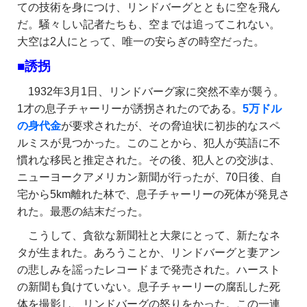
ての技術を身につけ、リンドバーグとともに空を飛ん
だ。騒々しい記者たちも、空までは追ってこれない。
大空は2人にとって、唯一の安らぎの時空だった。
■誘拐
1932年3月1日、リンドバーグ家に突然不幸が襲う。
1才の息子チャーリーが誘拐されたのである。
5万ドル
の身代金
が要求されたが、その脅迫状に初歩的なスペ
ルミスが見つかった。このことから、犯人が英語に不
慣れな移民と推定された。その後、犯人との交渉は、
ニューヨークアメリカン新聞が行ったが、70日後、自
宅から5km離れた林で、息子チャーリーの死体が発見さ
れた。最悪の結末だった。
こうして、貪欲な新聞社と大衆にとって、新たなネ
タが生まれた。あろうことか、リンドバーグと妻アン
の悲しみを謡ったレコードまで発売された。ハースト
の新聞も負けていない。息子チャーリーの腐乱した死
体を撮影し、リンドバーグの怒りをかった。この一連