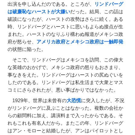
出演を申し込んだのである。ところが、
リンドバーグ
は破廉恥なハーストが大嫌い
だった。結局、この話は
破談になったが、ハーストの攻勢はさらに続く。ある
時、リンドバーグとハーストに思いもよらぬ接点が生
まれた。ハーストのなりふり構わぬ報道がメキシコ政
府が怒らせ、
アメリカ政府とメキシコ政府は一触即発
の状態に陥った。
そこで、リンドバーグはメキシコを訪問、この偉大
な英雄のおかげで、メキシコ政府の怒りもおさまり、
事なきをえた。リンドバーグはハーストの尻ぬぐいを
したのである。リンドバーグは私生活まで大衆とマス
コミにさらされたが、悪い事ばかりではなかった。
1929年、世界は未曾有の
大恐慌
に突入したが、不況
がリンドバーグに及ぶことはなかった。複数の会社か
らの顧問料に加え、講演料まで入ったからである。そ
れもこれも有名人だから。またこの年、リンドバーグ
はアン・モローと結婚したが、アンはパイロットとし