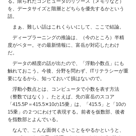
る。限られたコンピュータのリソース（メモリなど）
を、データサイズと階層とどちらを優先するかという
話。
まぁ、難しい話はこれくらいにして、ここで結論。
ディープラーニングの推論は、（今のところ）半精
度がベター。その最新情報に、富岳が対応したわけ
だ。
データの精度の話が出たので、「浮動小数点」にも
触れておこう。今後、分野を問わず、ITリテラシーが重
要になるから、知っておいて損はないので。
浮動小数点とは、コンピュータで小数を表す方法
（整数ではなく）。たとえば、先の富岳のスコア
「415.5P＝415.5✕10の15乗」は、「415.5」と「10の
15乗」の２つにわけて表現する。前者を仮数部、後者
を指数部とよんでいる。
なんで、こんな面倒くさいことをやるかというと、