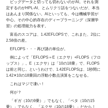
ビッグデータと切っても切れないのがAI。それを測
定するのがHPL-AI、とムリクリ話をつないだが、本当
はあんまり関係ない。AIといっても、今は機械学習が
中心。その中心的存在のディープラーニング（深層学
習）の処理能力を表す。
富岳のスコアは、1.42EFLOPSで、これまた、2位に
2.58倍の差。
EFLOPS・・・再び謎の単位が。
例によって「EFLOPS＝E（エクサ）+FLOPS（フロ
ップス）」。E（エクサ）は「10の18乗」で、FLOPS
は前と同じ。というわけで、1.42EFLOPSは、1秒間に
1.42✕10の18乗回の浮動小数点演算をこなせる。
これはマジで凄い！
何が？
「ギガ（10の9乗）」でもなく、「ペタ（10の15
乗）」でもなく、「エクサ（10の18乗）」だから！