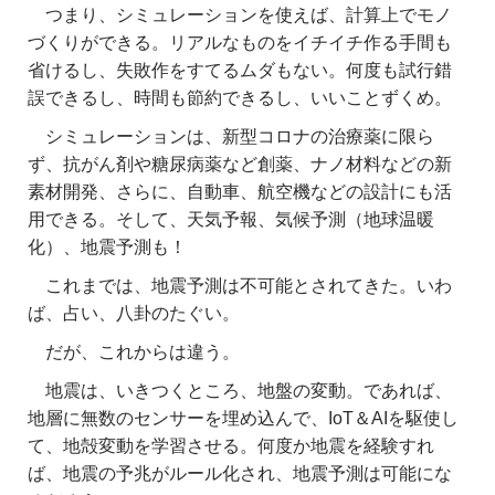
つまり、シミュレーションを使えば、計算上でモノ
づくりができる。リアルなものをイチイチ作る手間も
省けるし、失敗作をすてるムダもない。何度も試行錯
誤できるし、時間も節約できるし、いいことずくめ。
シミュレーションは、
新型コロナの治療薬
に限ら
ず、抗がん剤や糖尿病薬など創薬、ナノ材料などの新
素材開発、さらに、自動車、航空機などの設計にも活
用できる。
そして、天気予報、気候予測（地球温暖
化）、地震予測も！
これまでは、地震予測は不可能とされてきた。いわ
ば、占い、八卦のたぐい。
だが、これからは違う。
地震は、いきつくところ、地盤の変動。であれば、
地層に無数のセンサーを埋め込んで、IoT＆AIを駆使し
て、地殻変動を学習させる。何度か地震を経験すれ
ば、地震の予兆がルール化され、地震予測は可能にな