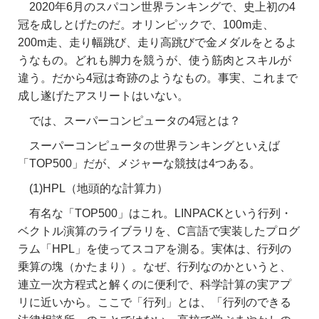
2020年6月のスパコン
世界ランキングで、史上初の4
冠を成しとげたのだ。
オリンピックで、100m走、
200m走、走り幅跳び、走り高跳びで金メダルをとるよ
うな
もの。どれも脚力を競うが、
使う筋肉とスキルが
違う。だから4冠は奇跡のようなもの。事実、これまで
成し遂げたアスリートはいない。
では、スーパーコンピュータの4冠とは？
スーパーコンピュータの世界ランキングといえば
「TOP500」だが、メジャーな競技は4つある。
(1)HPL（地頭的な計算力）
有名な「TOP500」はこれ。LINPACKという行列・
ベクトル演算のライブラリを、C言語で実装したプログ
ラム「HPL」を使ってスコアを測る。実体は、行列の
乗算の塊（かたまり）。なぜ、行列なのかというと、
連立一次方程式と解くのに便利で、科学計算の実アプ
リに近いから。ここで「行列」とは、「行列のできる