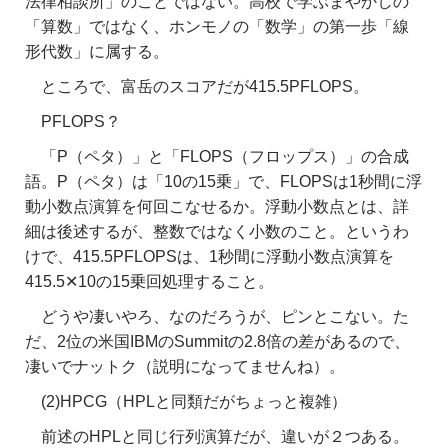
法律相談所」のことではない。高校で学ぶまやかしの
「算数」ではなく、ホンモノの「数学」の第一歩「線
形代数」に属する。
ところで、富岳のスコアだが415.5PFLOPS。
PFLOPS？
「P（ペタ）」と「FLOPS（フロップス）」の合成
語。P（ペタ）は「10の15乗」で、FLOPSは1秒間に浮
動小数点演算を何回こなせるか。浮動小数点とは、詳
細は後述するが、整数ではなく小数のこと。というわ
けで、415.5PFLOPSは、1秒間に浮動小数点演算を
415.5✕10の15乗回処理すること。
どうや凄いやろ、なのだろうが、ピンとこない。た
だ、2位の米国IBMのSummitの2.8倍の差があるので、
凄いでナットク（説明になってませんね）。
(2)HPCG（HPLと同類だがちょっと複雑）
前述のHPLと同じ行列演算だが、違いが２つある。