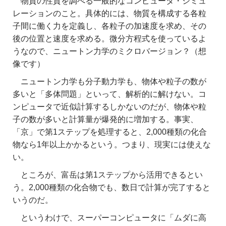
物質の性質を調べる一般的なコンピュータ・シミュ
レーションのこと。具体的には、物質を構成する各粒
子間に働く力を定義し、各粒子の加速度を求め、その
後の位置と速度を求める。微分方程式を使っているよ
うなので、ニュートン力学のミクロバージョン？（想
像です）
ニュートン力学も分子動力学も、物体や粒子の数が
多いと「多体問題」といって、解析的に解けない。コ
ンピュータで近似計算するしかないのだが、物体や粒
子の数が多いと計算量が爆発的に増加する。事実、
「京」で第1ステップを処理すると、2,000種類の化合
物なら1年以上かかるという。つまり、現実には使えな
い。
ところが、富岳は第1ステップから活用できるとい
う。2,000種類の化合物でも、
数日で計算が完了すると
いうのだ。
というわけで、
スーパーコンピュータに「ムダに高