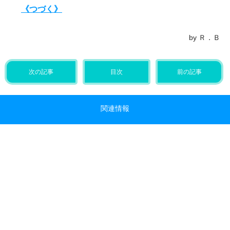
《つづく》
by Ｒ．Ｂ
次の記事
目次
前の記事
関連情報