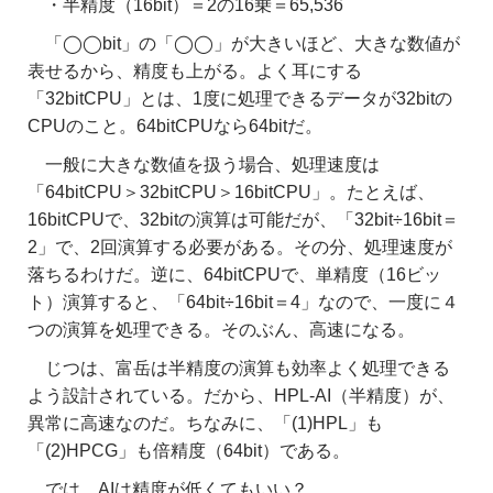
・半精度（16bit）＝2の16乗＝65,536
「◯◯bit」の「◯◯」が大きいほど、大きな数値が
表せるから、精度も上がる。よく耳にする
「32bitCPU」とは、1度に処理できるデータが32bitの
CPUのこと。64bitCPUなら64bitだ。
一般に大きな数値を扱う場合、処理速度は
「64bitCPU＞32bitCPU＞16bitCPU」。たとえば、
16bitCPUで、32bitの演算は可能だが、「32bit÷16bit＝
2」で、2回演算する必要がある。その分、処理速度が
落ちるわけだ。逆に、64bitCPUで、単精度（16ビッ
ト）演算すると、「64bit÷16bit＝4」なので、一度に４
つの演算を処理できる。そのぶん、高速になる。
じつは、富岳は半精度の演算も効率よく処理できる
よう設計されている。だから、HPL-AI（半精度）が、
異常に高速なのだ。ちなみに、「(1)HPL」も
「(2)HPCG」も倍精度（64bit）である。
では、AIは精度が低くてもいい？