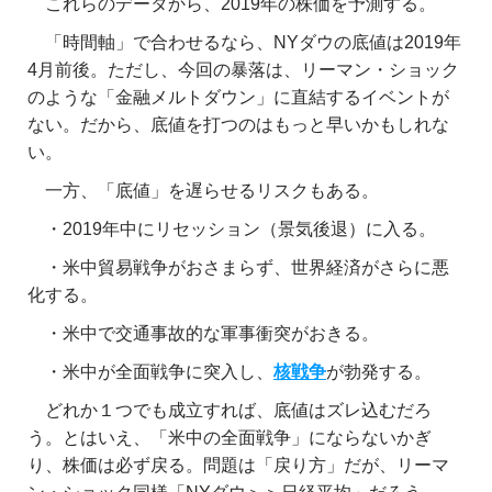
これらのデータから、2019年の株価を予測する。
「時間軸」で合わせるなら、NYダウの底値は2019年
4月前後。ただし、今回の暴落は、リーマン・ショック
のような「金融メルトダウン」に直結するイベントが
ない。だから、底値を打つのはもっと早いかもしれな
い。
一方、「底値」を遅らせるリスクもある。
・2019年中にリセッション（景気後退）に入る。
・米中貿易戦争がおさまらず、世界経済がさらに悪
化する。
・米中で交通事故的な軍事衝突がおきる。
・米中が全面戦争に突入し、
核戦争
が勃発する。
どれか１つでも成立すれば、底値はズレ込むだろ
う。とはいえ、「米中の全面戦争」にならないかぎ
り、株価は必ず戻る。問題は「戻り方」だが、リーマ