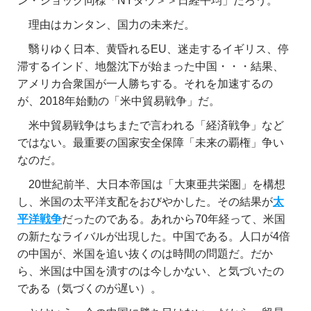
ン・ショック同様「NYダウ＞＞日経平均」だろう。
理由はカンタン、国力の未来だ。
翳りゆく日本、黄昏れるEU、迷走するイギリス、停
滞するインド、地盤沈下が始まった中国・・・結果、
アメリカ合衆国が一人勝ちする。それを加速するの
が、2018年始動の「米中貿易戦争」だ。
米中貿易戦争はちまたで言われる「経済戦争」など
ではない。最重要の国家安全保障「未来の覇権」争い
なのだ。
20世紀前半、大日本帝国は「大東亜共栄圏」を構想
し、米国の太平洋支配をおびやかした。その結果が
太
平洋戦争
だったのである。あれから70年経って、米国
の新たなライバルが出現した。中国である。人口が4倍
の中国が、米国を追い抜くのは時間の問題だ。だか
ら、米国は中国を潰すのは今しかない、と気づいたの
である（気づくのが遅い）。