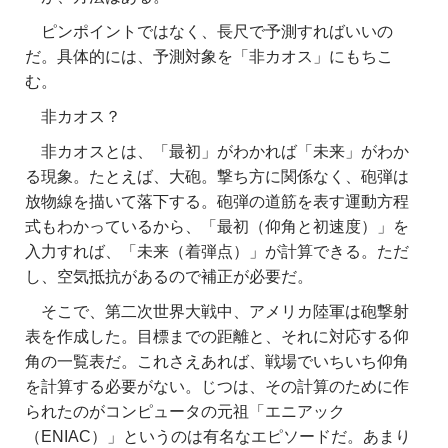
ピンポイントではなく、長尺で予測すればいいの
だ。具体的には、予測対象を「非カオス」にもちこ
む。
非カオス？
非カオスとは、「最初」がわかれば「未来」がわか
る現象。たとえば、大砲。撃ち方に関係なく、砲弾は
放物線を描いて落下する。砲弾の道筋を表す運動方程
式もわかっているから、「最初（仰角と初速度）」を
入力すれば、「未来（着弾点）」が計算できる。ただ
し、空気抵抗があるので補正が必要だ。
そこで、第二次世界大戦中、アメリカ陸軍は砲撃射
表を作成した。目標までの距離と、それに対応する仰
角の一覧表だ。これさえあれば、戦場でいちいち仰角
を計算する必要がない。じつは、その計算のために作
られたのがコンピュータの元祖「エニアック
（ENIAC）」というのは有名なエピソードだ。あまり