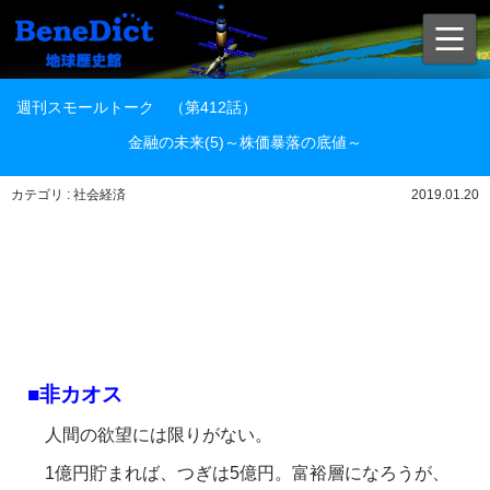
週刊スモールトーク （第412話）
金融の未来(5)～株価暴落の底値～
カテゴリ : 社会経済
2019.01.20
■非カオス
人間の欲望には限りがない。
1億円貯まれば、つぎは5億円。富裕層になろうが、