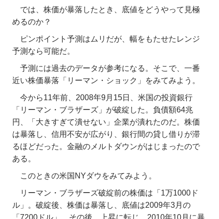
では、株価が暴落したとき、
底値をどうやって見極
めるのか？
ピンポイント予測はムリだが、幅をもたせたレンジ
予測なら可能だ。
予測には過去のデータが参考になる。そこで、一番
近い株価暴落「リーマン・ショック」をみてみよう。
今から11年前、2008年9月15日、米国の投資銀行
「リーマン・ブラザーズ」が破綻した。負債額64兆
円、「大きすぎて潰せない」企業が潰れたのだ。株価
は暴落し、信用不安が広がり、銀行間の貸し借りが滞
るほどだった。金融のメルトダウンがはじまったので
ある。
このときの米国NYダウをみてみよう。
リーマン・ブラザーズ破綻前の株価は「1万1000ド
ル」。破綻後、株価は暴落し、底値は2009年3月の
「7200ドル」。その後、上昇に転じ、2010年10月に暴