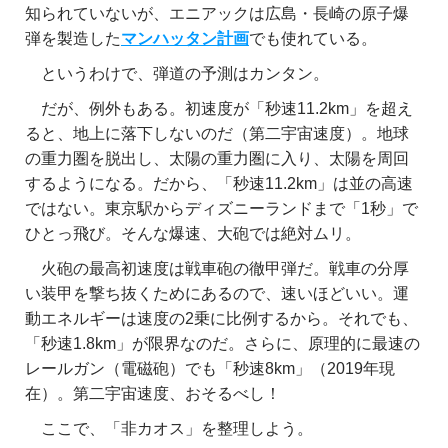
知られていないが、エニアックは広島・長崎の原子爆
弾を製造した
マンハッタン計画
でも使れている。
というわけで、弾道の予測はカンタン。
だが、例外もある。初速度が「秒速11.2km」を超え
ると、地上に落下しないのだ（第二宇宙速度）。地球
の重力圏を脱出し、太陽の重力圏に入り、太陽を周回
するようになる。だから、「秒速11.2km」は並の高速
ではない。東京駅からディズニーランドまで「1秒」で
ひとっ飛び。そんな爆速、大砲では絶対ムリ。
火砲の最高初速度は戦車砲の徹甲弾だ。戦車の分厚
い装甲を撃ち抜くためにあるので、速いほどいい。運
動エネルギーは速度の2乗に比例するから。それでも、
「秒速1.8km」が限界なのだ。さらに、原理的に最速の
レールガン（電磁砲）でも「秒速8km」（2019年現
在）。第二宇宙速度、おそるべし！
ここで、「非カオス」を整理しよう。