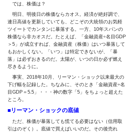
では、株価は？
明日、明後日の株価ならカオス。経済が絶好調で、
連日高値を更新していても、どこぞの大統領のお気軽
ツイートでカンタンに暴落する。一方、10年スパンの
株価なら非カオスだ。たとえば、「金融資産÷名目GDP
＞5」が成立すれば、金融資産（株価）はいつ暴落して
もおかしくない。「いつ」は特定できないが、「暴
落」は必ずおきるのだ。太陽が、いつの日か必ず燃え
尽きるように。
事実、2018年10月、リーマン・ショック以来最大の
下げ幅を記録した。ちなみに、そのとき「金融資産÷名
目GDP＝5.5」・・・神の数字「5」をちょっと超えた
ところ。
■リーマン・ショックの底値
ただ、株価が暴落しても慌てる必要はない（信用取
引はのぞく）。底値で買えばいいのだ。その後売れ