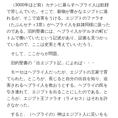
（3000年ほど前）カナンに暮らすヘブライ人は飢饉
で苦しんでいた。そこで、穀物が豊かなエジプトに逃
れるが、そこで迫害をうける。エジプトのファラオ
（たぶんセティ1世）がヘブライ人を奴隷同様に扱った
のである。旧約聖書には、ヘブライ人がデルタの町ビ
トムで働いていたという記述があり、証拠も見つかっ
ているので、ここは史実と考えていいだろう。
そして、ここからが問題。
旧約聖書の「出エジプト記」によれば・・・
モーセはヘブライ人だったが、エジプトの王家で育
てられた。ところが、長じると自分の出自を知り、迫
害されるへブライ人を救おうとする。ヘブライの民を
引き連れて、エジプトを出ることにしたのである。と
ころが、エジプト王ファラオ（ラメセス）はそれを許
さなかった。
すると、（ヘブライの）神はエジプト人に災いをも