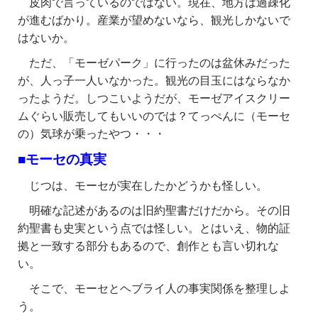
皮肉で言っているのではない。現在、地方は過疎化
が進むばかり。産業が望めないなら、観光しかないで
はないか。
ただ、「モーゼパーク」に行ったのは盆休みだった
が、人っ子一人いなかった。観光の目玉にはならなか
ったようだ。しつこいようだが、モーゼアイスクリー
ムぐらい販売してもいいのでは？てっぺんに（モーセ
の）気球が乗ったやつ・・・
■モーセの真実
じつは、モーセが実在したかどうかも怪しい。
明確な記述があるのは旧約聖書だけだから。その旧
約聖書も史実という点では怪しい。とはいえ、物的証
拠と一致する部分もあるので、創作とも言い切れな
い。
そこで、モーセとヘブライ人の事実関係を整理しよ
う。