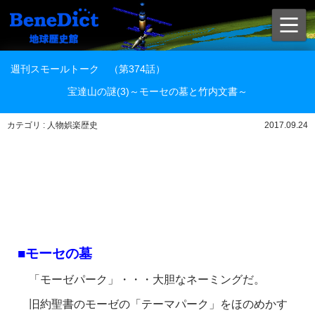
週刊スモールトーク （第374話）
宝達山の謎(3)～モーセの墓と竹内文書～
カテゴリ : 人物娯楽歴史
2017.09.24
■モーセの墓
「モーゼパーク」・・・大胆なネーミングだ。
旧約聖書のモーゼの「テーマパーク」をほのめかす