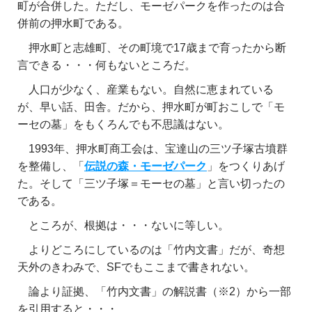
町が合併した。ただし、モーゼパークを作ったのは合
併前の押水町である。
押水町と志雄町、その町境で17歳まで育ったから断
言できる・・・何もないところだ。
人口が少なく、産業もない。自然に恵まれている
が、早い話、田舎。だから、押水町が町おこしで「モ
ーセの墓」をもくろんでも不思議はない。
1993年、押水町商工会は、宝達山の三ツ子塚古墳群
を整備し、「
伝説の森・モーゼパーク
」をつくりあげ
た。そして「三ツ子塚＝モーセの墓」と言い切ったの
である。
ところが、根拠は・・・ないに等しい。
よりどころにしているのは「竹内文書」だが、奇想
天外のきわみで、SFでもここまで書きれない。
論より証拠、「竹内文書」の解説書（※2）から一部
を引用すると・・・