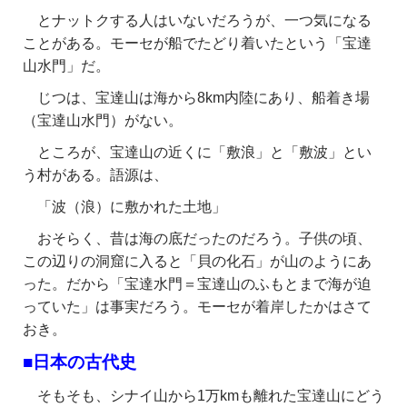
とナットクする人はいないだろうが、一つ気になる
ことがある。モーセが船でたどり着いたという「宝達
山水門」だ。
じつは、宝達山は海から8km内陸にあり、船着き場
（宝達山水門）がない。
ところが、宝達山の近くに「敷浪」と「敷波」とい
う村がある。語源は、
「波（浪）に敷かれた土地」
おそらく、昔は海の底だったのだろう。子供の頃、
この辺りの洞窟に入ると「貝の化石」が山のようにあ
った。だから「宝達水門＝宝達山のふもとまで海が迫
っていた」は事実だろう。モーセが着岸したかはさて
おき。
■日本の古代史
そもそも、シナイ山から1万kmも離れた宝達山にどう