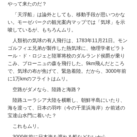
やって来たのだ？
「天浮船」は論外としても、移動手段が思いつかな
い。モーゼパークの観光案内マップでは「気球」を示
唆しているが、もちろんムリ。
人類初の気球の有人飛行は、1783年11月21日。モン
ゴルフィエ兄弟が製作した熱気球に、物理学者ピラト
ール・ド・ロジェと陸軍将校のダルランド侯爵が乗り
こみ、ブローニュの森を飛行した。9km飛んだところ
で、気球の布が焦げて、緊急着陸。だから、3000年前
に1万kmのフライトはムリ。
空路がダメなら、陸路と海路？
陸路ユーラシア大陸を横断し、朝鮮半島にいたり、
海を渡って、日本の羽咋（今の千里浜海岸）か前述の
宝達山水門に着いた？
これもムリ。
3000年前に日本海を渡れる船などないから。