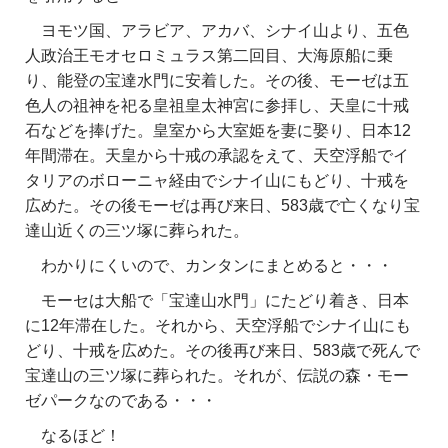
ヨモツ国、アラビア、アカバ、シナイ山より、五色
人政治王モオセロミュラス第二回目、大海原船に乗
り、能登の宝達水門に安着した。その後、モーゼは五
色人の祖神を祀る皇祖皇太神宮に参拝し、天皇に十戒
石などを捧げた。皇室から大室姫を妻に娶り、日本12
年間滞在。天皇から十戒の承認をえて、天空浮船でイ
タリアのボローニャ経由でシナイ山にもどり、十戒を
広めた。その後モーゼは再び来日、583歳で亡くなり宝
達山近くの三ツ塚に葬られた。
わかりにくいので、カンタンにまとめると・・・
モーセは大船で「宝達山水門」にたどり着き、日本
に12年滞在した。それから、天空浮船でシナイ山にも
どり、十戒を広めた。その後再び来日、583歳で死んで
宝達山の三ツ塚に葬られた。それが、伝説の森・モー
ゼパークなのである・・・
なるほど！