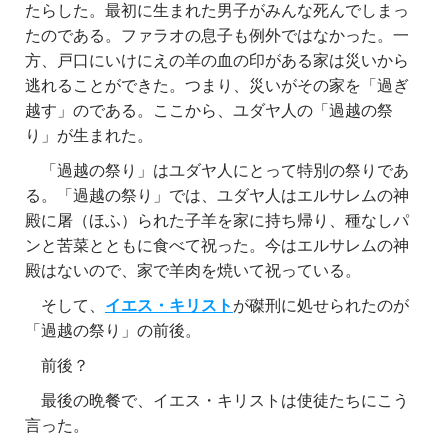
たらした。最初に生まれた男子がみんな死んでしまっ
たのである。ファラオの息子も例外ではなかった。一
方、戸口にいけにえの羊の血の印がある家は災いから
逃れることができた。つまり、災いがその家を「過ぎ
越す」のである。ここから、ユダヤ人の「過越の祭
り」が生まれた。
「過越の祭り」はユダヤ人にとって特別の祭りであ
る。「過越の祭り」では、ユダヤ人はエルサレムの神
殿に屠（ほふ）られた子羊を家に持ち帰り、種なしパ
ンと苦菜とともに食べて祝った。今はエルサレムの神
殿はないので、家で羊肉を焼いて祝っている。
そして、
イエス・キリスト
が磔刑に処せられたのが
「過越の祭り」の前後。
前後？
最後の晩餐で、イエス・キリストは使徒たちにこう
言った。