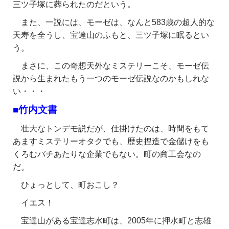
三ツ子塚に葬られたのだという。
また、一説には、モーゼは、なんと583歳の超人的な
天寿を全うし、宝達山のふもと、三ツ子塚に眠るとい
う。
まさに、この奇想天外なミステリーこそ、モーゼ伝
説から生まれたもう一つのモーゼ伝説なのかもしれな
い・・・
■竹内文書
壮大なトンデモ説だが、仕掛けたのは、時間をもて
あますミステリーオタクでも、歴史捏造で金儲けをも
くろむバチあたりな企業でもない。町の商工会なの
だ。
ひょっとして、町おこし？
イエス！
宝達山がある宝達志水町は、2005年に押水町と志雄