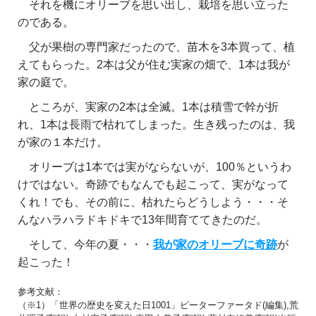
それを機にオリーブを思い出し、栽培を思い立った
のである。
父が果樹の専門家だったので、苗木を3本買って、植
えてもらった。2本は父が住む実家の畑で、1本は我が
家の庭で。
ところが、実家の2本は全滅。1本は積雪で幹が折
れ、1本は長雨で枯れてしまった。生き残ったのは、我
が家の１本だけ。
オリーブは1本では実がならないが、100％というわ
けではない。奇跡でもなんでも起こって、実がなって
くれ！でも、その前に、枯れたらどうしよう・・・そ
んなハラハラドキドキで13年間育ててきたのだ。
そして、今年の夏・・・
我が家のオリーブに奇跡
が
起こった！
参考文献：
（※1）「世界の歴史を変えた日1001」ピーターファータド(編集),荒