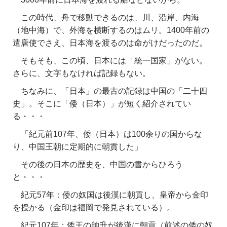
この時代、舟で移動できるのは、川、沿岸、内海
（地中海）で、外海を横断するのはムリ。1400年前の
遣唐使でさえ、日本海を渡るのは命がけだったのだ。
そもそも、この頃、日本には「統一国家」がない。
さらに、文字もなければ記録もない。
ちなみに、「日本」の最古の記録は中国の「二十四
史」。そこに「倭（日本）」が短く紹介されてい
る・・・
「紀元前107年、倭（日本）は100余りの国からな
り、中国王朝に定期的に朝貢した」
その後の日本の歴史を、中国の書からひろう
と・・・
紀元57年：倭の奴国は後漢に朝貢し、皇帝から金印
を授かる（金印は福岡で発見されている）。
紀元107年：倭王の帥升が後漢に朝貢（前述の倭の奴