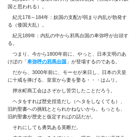
国と思われる）。
紀元178～184年：奴国の支配が弱まり内乱が勃発す
る（倭国大乱）。
紀元189年：内乱の中から邪馬台国の卑弥呼が台頭す
る。
つまり、今から1800年前に、やっと、日本文明のあ
けぼの「
卑弥呼の邪馬台国
」が登場するのである。
だから、3000年前に、モーセが来日し、日本の天皇
に十戒を捧げる、皇室から妻を娶る・・・はムリ。
押水町商工会はさぞかし苦労したことだろう。
ヘタをすれば歴史捏造だし（ヘタをしなくても）、
旧約聖書への挑戦ととられかねないから。もっとも、
旧約聖書が歴史と仮定すればの話だが。
それにしても勇気ある英断だ。