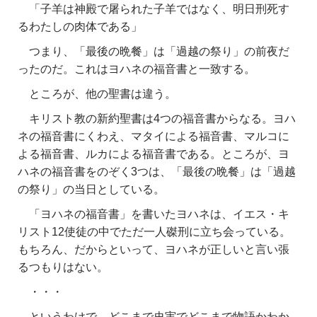
「子羊は神殿で屠られた子羊ではなく、明日刑死す
るわたしの肉体である」
つまり、「最後の晩餐」は「過越の祭り」の前夜だ
ったのだ。これはヨハネの福音書と一致する。
ところが、他の聖書は違う。
キリスト教の新約聖書は4つの福音書からなる。ヨハ
ネの福音書にくわえ、マタイによる福音書、マルコに
よる福音書、ルカによる福音書である。ところが、ヨ
ハネの福音書をのぞく3つは、「最後の晩餐」は「過越
の祭り」の当日としている。
「ヨハネの福音書」を書いたヨハネは、イエス・キ
リスト12使徒の中でただ一人磔刑に立ち会っている。
もちろん、だからといって、ヨハネが正しいと言い張
るつもりはない。
・・・
というわけで、どこまで史実でどこまで物語かわか