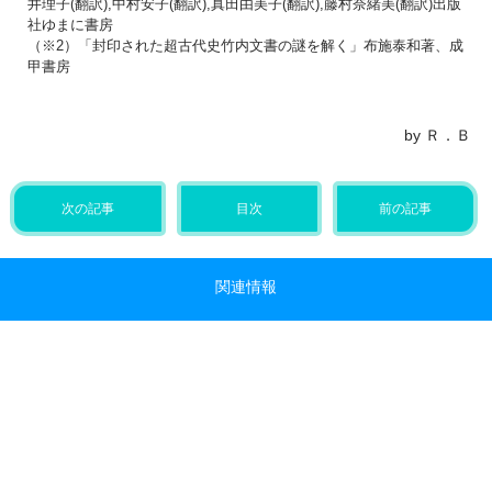
井理子(翻訳),中村安子(翻訳),真田由美子(翻訳),藤村奈緒美(翻訳)出版
社ゆまに書房
（※2）「封印された超古代史竹内文書の謎を解く」布施泰和著、成
甲書房
by Ｒ．Ｂ
次の記事
目次
前の記事
関連情報