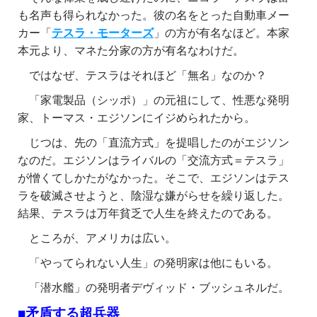
も名声も得られなかった。彼の名をとった自動車メー
カー「
テスラ・モーターズ
」の方が有名なほど。本家
本元より、マネた分家の方が有名なわけだ。
ではなぜ、テスラはそれほど「無名」なのか？
「家電製品（シッポ）」の元祖にして、性悪な発明
家、トーマス・エジソンにイジめられたから。
じつは、先の「直流方式」を提唱したのがエジソン
なのだ。エジソンはライバルの「交流方式＝テスラ」
が憎くてしかたがなかった。そこで、エジソンはテス
ラを破滅させようと、陰湿な嫌がらせを繰り返した。
結果、テスラは万年貧乏で人生を終えたのである。
ところが、アメリカは広い。
「やってられない人生」の発明家は他にもいる。
「潜水艦」の発明者デヴィッド・ブッシュネルだ。
■矛盾する超兵器