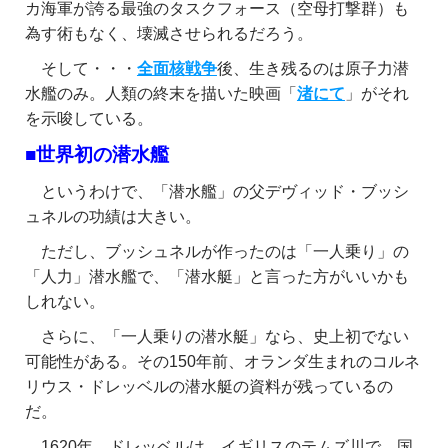
カ海軍が誇る最強のタスクフォース（空母打撃群）も
為す術もなく、壊滅させられるだろう。
そして・・・
全面核戦争
後、生き残るのは原子力潜
水艦のみ。人類の終末を描いた映画「
渚にて
」がそれ
を示唆している。
■世界初の潜水艦
というわけで、「潜水艦」の父デヴィッド・ブッシ
ュネルの功績は大きい。
ただし、ブッシュネルが作ったのは「一人乗り」の
「人力」潜水艦で、「潜水艇」と言った方がいいかも
しれない。
さらに、「一人乗りの潜水艇」なら、史上初でない
可能性がある。その150年前、オランダ生まれのコルネ
リウス・ドレッベルの潜水艇の資料が残っているの
だ。
1620年、ドレッベルは、イギリスのテムズ川で、国