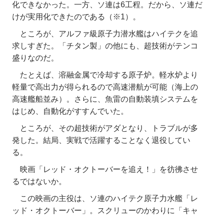
化できなかった。一方、ソ連は6工程。だから、ソ連だ
けが実用化できたのである（※1）。
ところが、アルファ級原子力潜水艦はハイテクを追
求しすぎた。「チタン製」の他にも、超技術がテンコ
盛りなのだ。
たとえば、溶融金属で冷却する原子炉。軽水炉より
軽量で高出力が得られるので高速潜航が可能（海上の
高速艦船並み）。さらに、魚雷の自動装填システムを
はじめ、自動化がすすんでいた。
ところが、その超技術がアダとなり、トラブルが多
発した。結局、実戦で活躍することなく退役してい
る。
映画「レッド・オクトーバーを追え！」を彷彿させ
るではないか。
この映画の主役は、ソ連のハイテク原子力水艦「レ
ッド・オクトーバー」。スクリューのかわりに「キャ