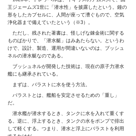
王ジェームズ1世に「潜水性」を披露したという。鐘の
形をしたカプセルに、人間が座って漕ぐもので、空気
浄化器まで備えていたという（※3）。
ただし、残された著書は、怪しげな錬金術に関する
ものばかりで、「潜水艇」はみあたらない。というわ
けで、設計、製造、運用が間違いないのは、ブッシュ
ネルの潜水艇なのである。
ブッシュネルが開発した技術は、現在の原子力潜水
艦にも継承されている。
まずは、バラストに水を使う方法。
バラストとは、艦船を安定させるための「重し」
だ。
潜水艦が潜水するとき、タンクに水を入れて重くす
る。逆に、浮上するとき、タンクの水をポンプで排出
して軽くする。つまり、潜水と浮上にバラストを利用