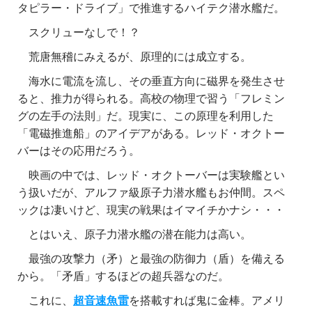
タピラー・ドライブ」で推進するハイテク潜水艦だ。
スクリューなしで！？
荒唐無稽にみえるが、原理的には成立する。
海水に電流を流し、その垂直方向に磁界を発生させ
ると、推力が得られる。高校の物理で習う「フレミン
グの左手の法則」だ。現実に、この原理を利用した
「電磁推進船」のアイデアがある。レッド・オクトー
バーはその応用だろう。
映画の中では、レッド・オクトーバーは実験艦とい
う扱いだが、アルファ級原子力潜水艦もお仲間。スペ
ックは凄いけど、現実の戦果はイマイチかナシ・・・
とはいえ、原子力潜水艦の潜在能力は高い。
最強の攻撃力（矛）と最強の防御力（盾）を備える
から。「矛盾」するほどの超兵器なのだ。
これに、
超音速魚雷
を搭載すれば鬼に金棒。アメリ