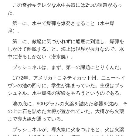
この奇妙キテレツな水中兵器には2つの課題があっ
た。
第一に、水中で爆弾を爆発させること（水中爆
弾）。
第二に、敵艦に気づかれずに船底に到達し、爆弾を
しかけて離脱すること。海上は視界が抜群なので、水
中に潜るしかない（潜水艇）。
ブッシュネルは、まず、第一の課題にとりくんだ。
1772年、アメリカ・コネティカット州、ニューへイ
ヴンの池の回りに、学生が集まっていた。主役はブッ
シュネル。水中爆発の実験をやろうというのである。
池の底に、900グラムの火薬を詰めた容器を沈め、そ
の上に石を詰めた大樽が置かれていた。大樽から火薬
まで導火線が通っている。
ブッシュネルが、導火線に火をつけると、火は火薬