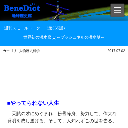
週刊スモールトーク （第365話）
世界初の潜水艦(1)～ブッシュネルの潜水艇～
カテゴリ : 人物歴史科学
2017.07.02
■やってられない人生
天賦の才にめぐまれ、粉骨砕身、努力して、偉大な
発明を成し遂げる。そして、人知れずこの世を去る。