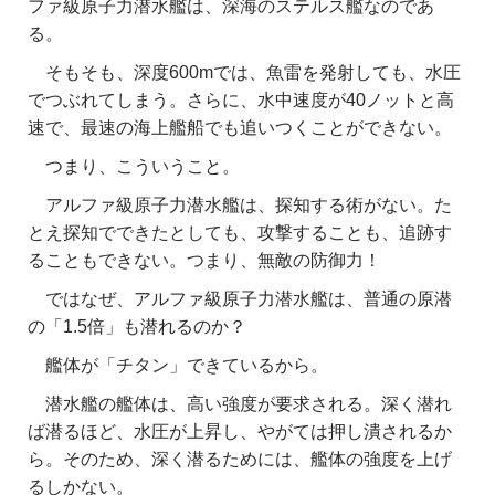
ファ級原子力潜水艦は、深海のステルス艦なのであ
る。
そもそも、深度600mでは、魚雷を発射しても、水圧
でつぶれてしまう。さらに、水中速度が40ノットと高
速で、最速の海上艦船でも追いつくことができない。
つまり、こういうこと。
アルファ級原子力潜水艦は、探知する術がない。た
とえ探知でできたとしても、攻撃することも、追跡す
ることもできない。つまり、無敵の防御力！
ではなぜ、アルファ級原子力潜水艦は、普通の原潜
の「1.5倍」も潜れるのか？
艦体が「チタン」できているから。
潜水艦の艦体は、高い強度が要求される。深く潜れ
ば潜るほど、水圧が上昇し、やがては押し潰されるか
ら。そのため、深く潜るためには、艦体の強度を上げ
るしかない。