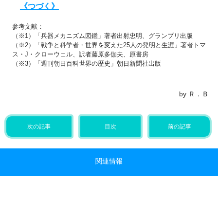
《つづく》
参考文献：
（※1）「兵器メカニズム図鑑」著者出射忠明、グランプリ出版
（※2）「戦争と科学者・世界を変えた25人の発明と生涯」著者トマ
ス・J・クローウェル、訳者藤原多伽夫、原書房
（※3）「週刊朝日百科世界の歴史」朝日新聞社出版
by Ｒ．Ｂ
次の記事
目次
前の記事
関連情報