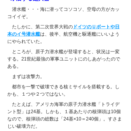
潜水艦・・・海に潜ってコソコソ、空母の方がカッ
コイイぞ。
たしかに、第二次世界大戦の
ドイツのＵボートや日
本のイ号潜水艦
は、後半、航空機と駆逐艦にいいよう
にやられていた。
ところが、原子力潜水艦が登場すると、状況は一変
する。21世紀最強の軍事ユニットにのしあがったので
ある。
まずは攻撃力。
都市を一撃で破壊できる核ミサイルを搭載する。し
かも、１つや２つではない。
たとえば、アメリカ海軍の原子力潜水艦「トライデ
ント型」は24基。しかも、１基あたりの核弾頭は10個
なので、核弾頭の総数は「24基×10＝240個」。すさま
じい破壊力だ。