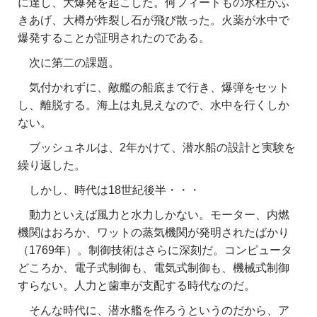
に達し、大爆発を起こした。何フィートもの水柱がふ
きあげ、大樽が炸裂し石が飛び散った。火薬が水中で
爆発することが証明されたのである。
次に第二の課題。
気付かれずに、敵艦の船底まで行き、爆弾をセット
し、離脱する。海上は丸見えなので、水中を行くしか
ない。
ブッシュネルは、2年かけて、潜水船の設計と実験を
繰り返した。
しかし、時代は18世紀後半・・・
動力といえば風力と水力しかない。モーター、内燃
機関はおろか、ワットの蒸気機関が発明されたばかり
（1769年）。制御技術はさらに深刻だ。コンピュータ
どころか、電子式制御も、電気式制御も、機械式制御
すらない。人力と歯車が支配する時代なのだ。
そんな時代に、潜水艦を作ろうというのだから、ア