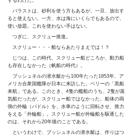
するわけだ。
バラストは、砂利を使う方もあるが、一旦、放出す
ると使えない。一方、水は海にいくらでもあるので、
使い放題。これを使わない手はない。
つぎに、スクリュー推進。
スクリュー・・・船ならあたりまえでは！？
じつは、この時代、スクリュー船どころか、動力船
も存在しなかった（帆船の時代）。
ブッシュネルの潜水艇から100年たった1853年、ア
メリカ合衆国艦隊が日本に来訪した。ペリーの「黒船
来航」である。このとき、4隻の艦船のうち、2隻が蒸
気船だったが、スクリュー船ではなかった。船体の両
側の外輪（パドル）を、水車のように回転させ、推力
をえる「外輪船」。スクリュー船が外輪船を駆逐した
のは、それから20年後のことである。
というわけで、ブッシュネルの潜水艇は、作りはつ