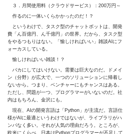
３．月間使用料（クラウドサービス）：200万円～
作るのに一体いくらかかったのだ！？
というわけで、タスク型のチャットボットは、開発
費「ん百億円、ん千億円」の世界。だから、タスク型
をやるつもりはない。「愉しければいい」雑談AIにフ
ォーカスしている。
愉しければいい雑談！？
バカにしてはいけない。需要は巨大なのだ。ドメイ
ン（分野）が広大で、一つのソリューションに帰着し
ないから。つまり、ベンチャーにもチャンスはある。
ただし、問題が一つ、プログラマーがいないのだ。社
内はもちろん、金沢にも。
現在、AIの開発言語は「Python」が主流だ。言語仕
様がAIに最適というわけではないが、ライブラリがハ
ンパなく多い。それが人気の理由だろう。ところが、
欧米にくらべ、日本はPythonプログラマーが不足して