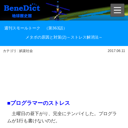
週刊スモールトーク （第363話）
メタボの原因と対策(2)～ストレス解消法～
カテゴリ : 娯楽社会
2017.06.11
■プログラマーのストレス
土曜日の昼下がり、完全にテンパイした。プログラ
ムが1行も書けないのだ。