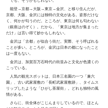
でも、そうかもしれない。
能登→京都→大阪→東京→金沢、と移り住んだが、
京都、大阪、金沢には独特の文化がある。姿形だけな
く、何かが匂うのだ。ところが、東京は何も匂わない
（銀座はのぞく）。だから、「東京は地方が集まった
だけ」は言い得て妙かもしれない。
金沢は「古都」が似合う街だ。実際、そう呼ばれる
ことが多い。ところが、金沢は日本の都になったこと
は一度もない。
金沢は、加賀百万石時代の街並みと文化が色濃くの
こっている。
人気の観光スポットは、日本三名園の一つ「兼六
園」、古い武家屋敷の「長町武家屋敷跡」、タイムス
リップしたような「ひがし茶屋街」。どれも独特の風
情がある。
さらに、街全体がこじんまりしているので、ほとん