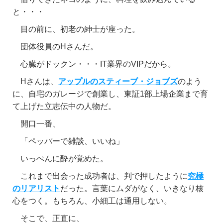
と・・・
目の前に、初老の紳士が座った。
団体役員のHさんだ。
心臓がドックン・・・IT業界のVIPだから。
Hさんは、
アップルのスティーブ・ジョブズ
のよう
に、自宅のガレージで創業し、東証1部上場企業まで育
て上げた立志伝中の人物だ。
開口一番、
「ペッパーで雑談、いいね」
いっぺんに酔が覚めた。
これまで出会った成功者は、判で押したように
究極
のリアリスト
だった。言葉にムダがなく、いきなり核
心をつく。もちろん、小細工は通用しない。
そこで、正直に、