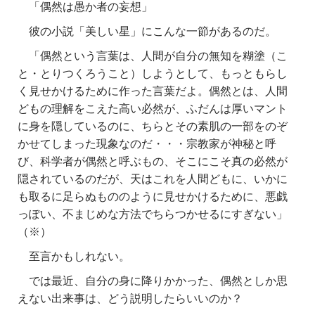
「偶然は愚か者の妄想」
彼の小説「美しい星」にこんな一節があるのだ。
「偶然という言葉は、人間が自分の無知を糊塗（こ
と・とりつくろうこと）しようとして、もっともらし
く見せかけるために作った言葉だよ。偶然とは、人間
どもの理解をこえた高い必然が、ふだんは厚いマント
に身を隠しているのに、ちらとその素肌の一部をのぞ
かせてしまった現象なのだ・・・宗教家が神秘と呼
び、科学者が偶然と呼ぶもの、そこにこそ真の必然が
隠されているのだが、天はこれを人間どもに、いかに
も取るに足らぬもののように見せかけるために、悪戯
っぽい、不まじめな方法でちらつかせるにすぎない」
（※）
至言かもしれない。
では最近、自分の身に降りかかった、偶然としか思
えない出来事は、どう説明したらいいのか？