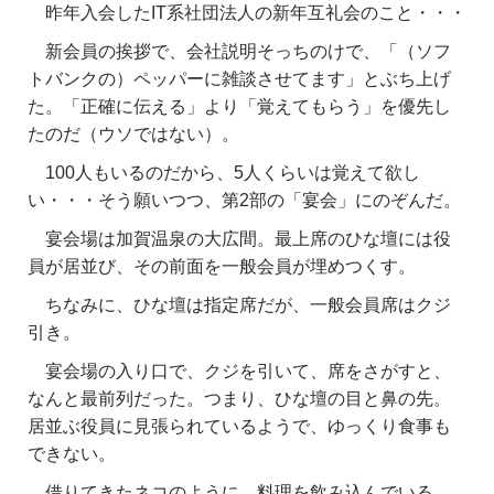
昨年入会したIT系社団法人の新年互礼会のこと・・・
新会員の挨拶で、会社説明そっちのけで、「（ソフ
トバンクの）ペッパーに雑談させてます」とぶち上げ
た。「正確に伝える」より「覚えてもらう」を優先し
たのだ（ウソではない）。
100人もいるのだから、5人くらいは覚えて欲し
い・・・そう願いつつ、第2部の「宴会」にのぞんだ。
宴会場は加賀温泉の大広間。最上席のひな壇には役
員が居並び、その前面を一般会員が埋めつくす。
ちなみに、ひな壇は指定席だが、一般会員席はクジ
引き。
宴会場の入り口で、クジを引いて、席をさがすと、
なんと最前列だった。つまり、ひな壇の目と鼻の先。
居並ぶ役員に見張られているようで、
ゆっくり食事も
できない。
借りてきたネコのように、料理を飲み込んでいる