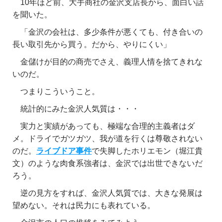
10年ほど前、大手商社の金沢支店長から、面白い話
を聞いた。
「金沢の会社は、多少条件が悪くても、付き合いの
長い取引先から買う。だから、やりにくい」
金儲けが目的の商売でさえ、義理人情を捨てきれな
いのだ。
つまりこういうこと。
統計的にみた金沢人気質は・・・
実力と実績があっても、極端な合理的主義者はダ
メ。ドライでガツガツ、我が道を行くは尊敬されない
のだ。
ライブドア事件
で失脚したホリエモン（堀江貴
文）のような肉食系強者は、金沢では出世できないだ
ろう。
逆の見方をすれば、金沢人気質では、大きな発展は
望めない。それは民力にも表れている。