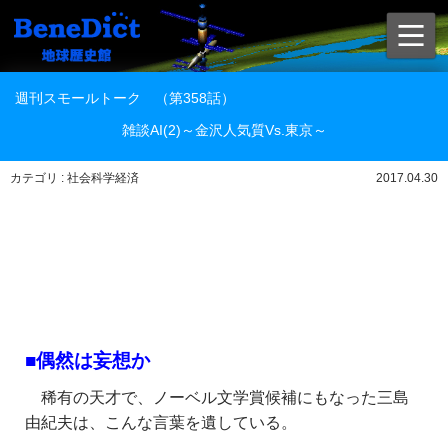
週刊スモールトーク （第358話）
雑談AI(2)～金沢人気質Vs.東京～
カテゴリ : 社会科学経済
2017.04.30
■偶然は妄想か
稀有の天才で、ノーベル文学賞候補にもなった三島
由紀夫は、こんな言葉を遺している。