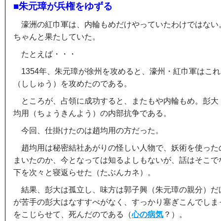
■朱元璋が兵権をゆずる
濠洲の紅巾軍は、内輪もめだけやっていたわけではない
ちゃんと果たしていた。
たとえば・・・
1354年、朱元璋が徐州を攻めると、濠州・紅巾軍はこ
（ししゅう）を攻めたのである。
ところが、占領に成功すると、またもや内輪もめ。彭大
均用（ちょうきんよう）の内部抗争である。
今回、仕掛けたのは趙均用の方だった。
趙均用は秘密結社あがりの怪しい人物で、妖術を使った
まいたのか、今となっては知るよしもないが、話はそこで
下を次々と寝返らせた（たぶんカネ）。
結果、彭大は孤立し、味方は郭子興（朱元璋の親分）だ
が苦手の彭大はなすすべがなく、すっかり塞ぎこんでしま
をこじらせて、死んだのである（
心の病気
？）。