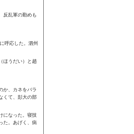
。反乱軍の勤めも
れに呼応した。泗州
（ほうだい）と趙
のか、カネをバラ
なくて、彭大の部
けになった。寝技
った。あげく、病