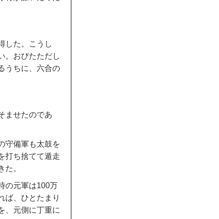
得した。こうし
い。おびたただし
るうちに、六合の
そませたのであ
の守備軍も太鼓を
を打ち捨てて遁走
きた。
の元軍は100万
れば、ひとたまり
を、元側に丁重に