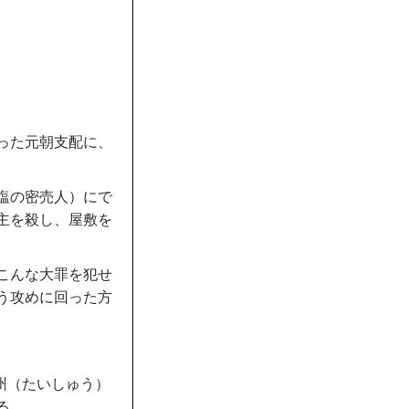
。
った元朝支配に、
塩の密売人）にで
主を殺し、屋敷を
こんな大罪を犯せ
う攻めに回った方
。
州（たいしゅう）
る。