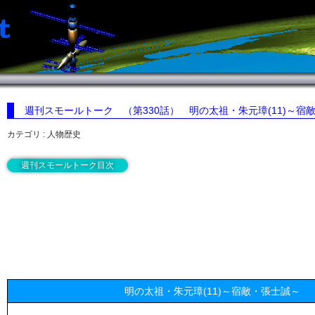
週刊スモールトーク （第330話）
明の太祖・朱元璋(11)～宿
カテゴリ : 人物歴史
週刊スモールトーク目次
明の太祖・朱元璋(11)～宿敵・張士誠～