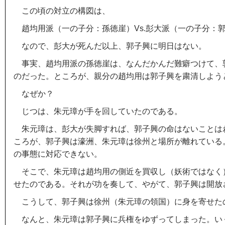
この頃の対立の構図は、
趙均用派（一の子分：孫徳崖）Vs.彭大派（一の子分：
なので、彭大が死んだ以上、郭子興に明日はない。
事実、趙均用派の孫徳崖は、なんだかんだ難癖つけて、
のだった。ところが、親分の趙均用は郭子興を粛清しよう
なぜか？
じつは、朱元璋が手を回していたのである。
朱元璋は、彭大が失脚すれば、郭子興の命はないことは
ころが、郭子興は濠洲、朱元璋は徐州と場所が離れている
の事態に対応できない。
そこで、朱元璋は趙均用の側近を買収し（妖術ではなく
せたのである。それが功を奏して、やがて、郭子興は開放
こうして、郭子興は徐州（朱元璋の領国）に身を寄せた
なんと、朱元璋は郭子興に兵権をゆずってしまった。い