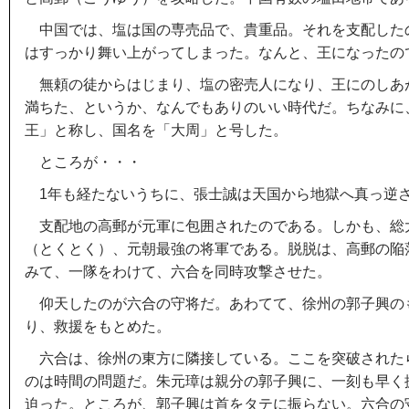
中国では、塩は国の専売品で、貴重品。それを支配した
はすっかり舞い上がってしまった。なんと、王になったの
無頼の徒からはじまり、塩の密売人になり、王にのしあ
満ちた、というか、なんでもありのいい時代だ。ちなみに
王」と称し、国名を「大周」と号した。
ところが・・・
1年も経たないうちに、張士誠は天国から地獄へ真っ逆
支配地の高郵が元軍に包囲されたのである。しかも、総
（とくとく）、元朝最強の将軍である。脱脱は、高郵の陥
みて、一隊をわけて、六合を同時攻撃させた。
仰天したのが六合の守将だ。あわてて、徐州の郭子興の
り、救援をもとめた。
六合は、徐州の東方に隣接している。ここを突破された
のは時間の問題だ。朱元璋は親分の郭子興に、一刻も早く
迫った。ところが、郭子興は首をタテに振らない。六合の