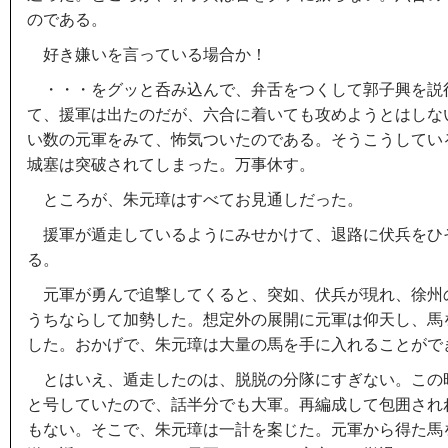
のである。
好き嫌いを言っている場合か！
・・・をグッと呑み込んで、弁舌をつくして郭子興を説
て、援軍は出たのだが、六合に着いても攻めようとはしな
い数の元軍をみて、怖気ついたのである。そうこうしてい
城塞は突破されてしまった。万事休す。
ところが、朱元璋はすべてお見通しだった。
援軍が遁走しているようにみせかけて、退路に伏兵をひ
る。
元軍が勇んで追撃してくると、突如、伏兵が現れ、徐州
うちならして加勢した。想定外の展開に元軍は仰天し、馬
した。おかげで、朱元璋は大量の馬を手に入れることがで
とはいえ、遁走したのは、脱脱の分隊にすぎない。この時
と号していたので、話半分でも大軍。再編成して包囲され
もない。そこで、朱元璋は一計を案じた。元軍から得た馬