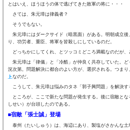
とはいえ、ほうほうの体で逃げてきた敗軍の将に・・・
さては、朱元璋は律義者？
そうでもない。
朱元璋にはダークサイド（暗黒面）がある。明朝成立後
り、功労者、重臣、将軍を皆殺しにしているのだ。
どっちかにしてくれ、とツッコミどころ満載なのだが、
朱元璋は「律儀」と「冷酷」が仲良く共存していた。ど
況次第。問題解決に都合のよい方が、選択される。つまり
ト
なのだ。
こうして、朱元璋は悩みのタネ「郭子興問題」を解決す
ところが、ここで新たな問題が発生する。後に宿敵とな
しせい）が台頭したのである。
■宿敵「張士誠」登場
泰州（たいしゅう）は、海辺にあり、製塩がさかんな土