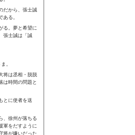
のだから、張士誠
である。
がる。夢と希望に
、張士誠は「誠
さま。
大将は丞相・脱脱
落は時間の問題と
もとに使者を送
ら、徐州が落ちる
援軍をだすように
守将が嫌いだった