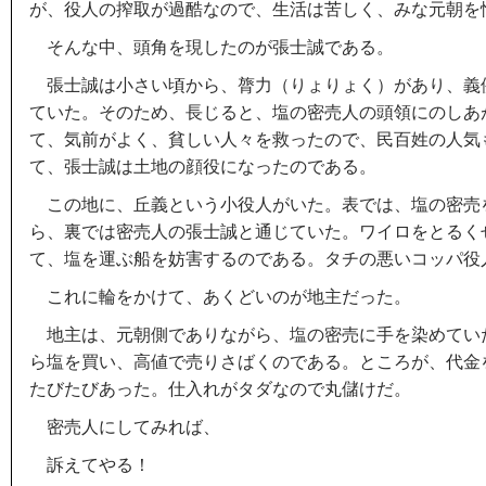
が、役人の搾取が過酷なので、生活は苦しく、みな元朝を
そんな中、頭角を現したのが張士誠である。
張士誠は小さい頃から、膂力（りょりょく）があり、義
ていた。そのため、長じると、塩の密売人の頭領にのしあ
て、気前がよく、貧しい人々を救ったので、民百姓の人気
て、張士誠は土地の顔役になったのである。
この地に、丘義という小役人がいた。表では、塩の密売
ら、裏では密売人の張士誠と通じていた。ワイロをとるく
て、塩を運ぶ船を妨害するのである。タチの悪いコッパ役
これに輪をかけて、あくどいのが地主だった。
地主は、元朝側でありながら、塩の密売に手を染めてい
ら塩を買い、高値で売りさばくのである。ところが、代金
たびたびあった。仕入れがタダなので丸儲けだ。
密売人にしてみれば、
訴えてやる！