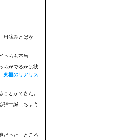
、用済みとばか
どっちも本当。
っちがでるかは状
、
究極のリアリス
ることができた。
る張士誠（ちょう
地だった。ところ