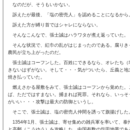
なのだが、そうもいかない。
訴えたが最後、「塩の密売人」を認めることになるから
訴えた方が縛り首ではシャレにならない。
そんなこんなで、張士誠はハラワタが煮え返っていた。
そんな状況で、紅巾の乱がはじまったのである。腐りき
農民が立ち上がったのだ。
張士誠はコーフンした。百姓にできるなら、オレたち（
きないはずがない。そして・・・気がついたら、丘義と地
焼き払っていた。
燃えさかる屋敷をみて、張士誠はコーフンから覚めた。
ば、ただではすまない。捕まれば死罪。それなら、いっそ
がいい・・・攻撃は最大の防御というし。
そこで、張士誠は、塩の密売人仲間を誘って旗揚げした
1354年1月、張士誠は、寄せ集めの雑兵軍を率いて、泰
と高郵（こうゆう）を攻略した。中国有数の塩田地帯であ