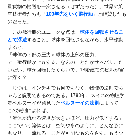
量貨物の輸送を一変させる（はずだった）。世界の航
空技術者たちも「
100年先をいく飛行船
」と絶賛したも
のだった。
この飛行船のユニークな点は、
球体を回転させるこ
とで浮遊
すること。球体を回転させながら、水平移動
すると、
「球体の下部の圧力＞球体の上部の圧力」
で、飛行船が上昇する。なんのことだかサッパリ。だ
いたい、球が回転したくらいで、18階建てのビルが宙
に浮く？
じつは、インチキでも何でもなく、物理の法則でち
ゃんと説明できるのである。1783年、スイスの物理学
者ベルヌーイが発見した
ベルヌーイの法則
によって。
この法則によれば、
「流体が流れる速度が大きいほど、圧力が低下する」
ここでいう流体とは、空気や水のように、どんな形に
もなり、「流れる」ことが可能なものをさす。もう少