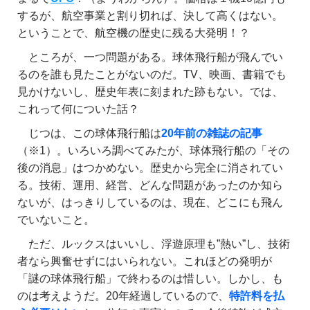
するが、航空事業と割り切れば、決して高くはない。
ということで、航空機の歴史に残る大発明！？
ところが、一つ問題がある。球体飛行船が飛んでい
るのを誰も見たことがないのだ。TV、映画、書籍でも
見かけないし、歴史年表に刻まれた跡もない。では、
これって何についた話？
じつは、この球体飛行船は
20年前の雑誌の記事
（※1）。いろいろ調べてみたが、球体飛行船の「その
後の消息」はつかめない。歴史から完全に消されてい
る。技術、運用、経営、どんな問題があったのか知ら
ないが、はっきりしているのは、現在、どこにも飛ん
でいないこと。
ただ、ルックスはいいし、浮遊原理も”熱い”し、技術
者なら興奮せずにはいられない。これほどの発明が
「謎の球体飛行船」で終わるのは惜しい。しかし、も
のは考えようだ。20年経過しているので、
特許料を払