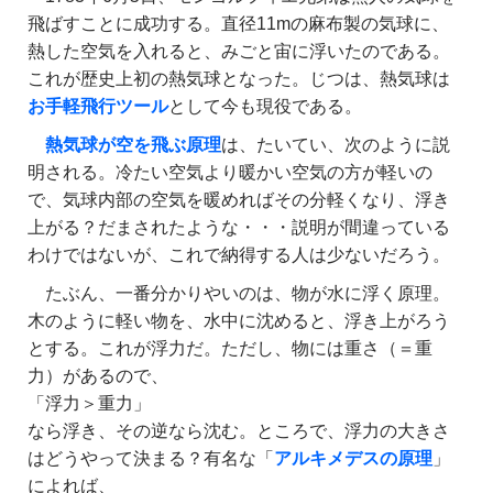
飛ばすことに成功する。直径11mの麻布製の気球に、
熱した空気を入れると、みごと宙に浮いたのである。
これが歴史上初の熱気球となった。じつは、熱気球は
お手軽飛行ツール
として今も現役である。
熱気球が空を飛ぶ原理
は、たいてい、次のように説
明される。冷たい空気より暖かい空気の方が軽いの
で、気球内部の空気を暖めればその分軽くなり、浮き
上がる？だまされたような・・・説明が間違っている
わけではないが、これで納得する人は少ないだろう。
たぶん、一番分かりやいのは、物が水に浮く原理。
木のように軽い物を、水中に沈めると、浮き上がろう
とする。これが浮力だ。ただし、物には重さ（＝重
力）があるので、
「浮力＞重力」
なら浮き、その逆なら沈む。ところで、浮力の大きさ
はどうやって決まる？有名な「
アルキメデスの原理
」
によれば、