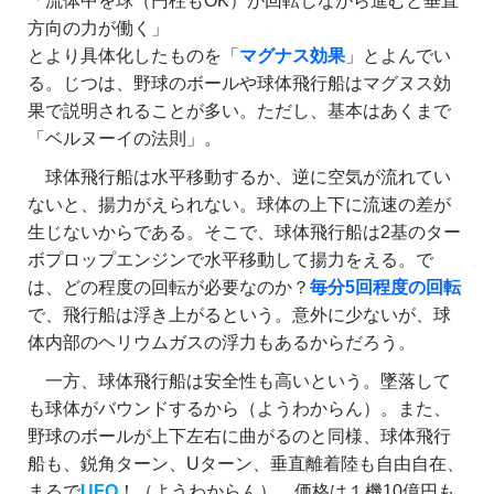
「流体中を球（円柱もOK）が回転しながら進むと垂直
方向の力が働く」
とより具体化したものを「
マグナス効果
」とよんでい
る。じつは、野球のボールや球体飛行船はマグヌス効
果で説明されることが多い。ただし、基本はあくまで
「ベルヌーイの法則」。
球体飛行船は水平移動するか、逆に空気が流れてい
ないと、揚力がえられない。球体の上下に流速の差が
生じないからである。そこで、球体飛行船は2基のター
ボプロップエンジンで水平移動して揚力をえる。で
は、どの程度の回転が必要なのか？
毎分5回程度の回転
で、飛行船は浮き上がるという。意外に少ないが、球
体内部のヘリウムガスの浮力もあるからだろう。
一方、球体飛行船は安全性も高いという。墜落して
も球体がバウンドするから（ようわからん）。また、
野球のボールが上下左右に曲がるのと同様、球体飛行
船も、鋭角ターン、Uターン、垂直離着陸も自由自在、
まるで
UFO
！（ようわからん）。価格は１機10億円も