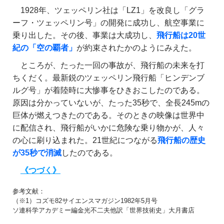
1928年、ツェッペリン社は「LZ1」を改良し「グラ
ーフ・ツェッペリン号」の開発に成功し、航空事業に
乗り出した。その後、事業は大成功し、
飛行船は20世
紀の「空の覇者」
が約束されたかのようにみえた。
ところが、たった一回の事故が、飛行船の未来を打
ちくだく。最新鋭のツェッペリン飛行船「ヒンデンブ
ルグ号」が着陸時に大惨事をひきおこしたのである。
原因は分かっていないが、たった35秒で、全長245mの
巨体が燃えつきたのである。そのときの映像は世界中
に配信され、飛行船がいかに危険な乗り物かが、人々
の心に刷り込まれた。21世紀につながる
飛行船の歴史
が35秒で消滅
したのである。
《つづく》
参考文献：
（※1）コズモ82サイエンスマガジン1982年5月号
ソ連科学アカデミー編金光不二夫他訳「世界技術史」大月書店