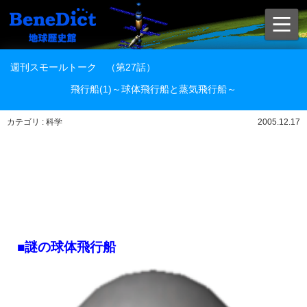
週刊スモールトーク （第27話）
飛行船(1)～球体飛行船と蒸気飛行船～
カテゴリ : 科学
2005.12.17
■謎の球体飛行船