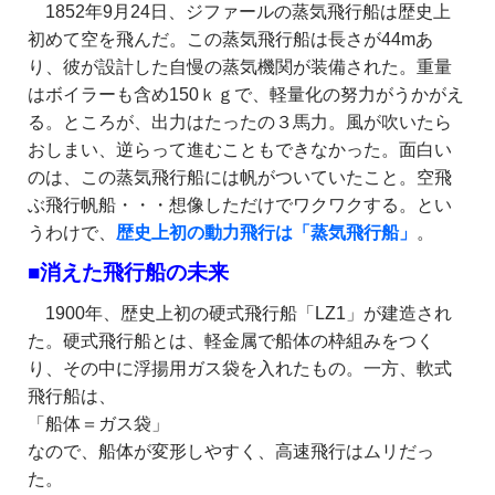
1852年9月24日、ジファールの蒸気飛行船は歴史上
初めて空を飛んだ。この蒸気飛行船は長さが44mあ
り、彼が設計した自慢の蒸気機関が装備された。重量
はボイラーも含め150ｋｇで、軽量化の努力がうかがえ
る。ところが、出力はたったの３馬力。風が吹いたら
おしまい、逆らって進むこともできなかった。面白い
のは、この蒸気飛行船には帆がついていたこと。空飛
ぶ飛行帆船・・・想像しただけでワクワクする。とい
うわけで、
歴史上初の動力飛行は「蒸気飛行船」
。
■消えた飛行船の未来
1900年、歴史上初の硬式飛行船「LZ1」が建造され
た。硬式飛行船とは、軽金属で船体の枠組みをつく
り、その中に浮揚用ガス袋を入れたもの。一方、軟式
飛行船は、
「船体＝ガス袋」
なので、船体が変形しやすく、高速飛行はムリだっ
た。