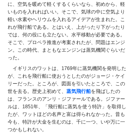
に、空気を暖めて軽くするくらいなら、初めから、軽
いものを入れればいい。そこで、気球の中に空気より
軽い水素やヘリウムを入れるアイデアが生まれた。こ
れが飛行船である。とはいえ、上がったり下がったり
では、何の役にも立たない。水平移動が必要である。
そこで、プロペラ推進が考案されたが、問題はエンジ
ン。この時代、まともなエンジンは蒸気機関ぐらいだ
った。
イギリスのワットは、1769年に蒸気機関を発明した
が、これを飛行船に使おうとしたのがジョージ・ケイ
リーだった。ところが、図面を引いたところで、この
世を去る。歴史上初めて、
蒸気飛行船
を飛ばしたの
は、フランスのアンリ・ジファールである。ジファー
ルは、1851年、「飛行船に蒸気を使う特許」を取得し
たが、ワットほどの名声と富は得られなかった。昔も
今も、特許が大金を生むのは、千に一つ、いや万に一
つかもしれない。