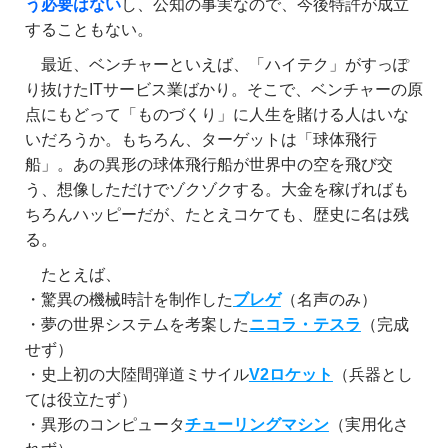
う必要はない
し、公知の事実なので、今後特許が成立
することもない。
最近、ベンチャーといえば、「ハイテク」がすっぽ
り抜けたITサービス業ばかり。そこで、ベンチャーの原
点にもどって「ものづくり」に人生を賭ける人はいな
いだろうか。もちろん、ターゲットは「球体飛行
船」。あの異形の球体飛行船が世界中の空を飛び交
う、想像しただけでゾクゾクする。大金を稼げればも
ちろんハッピーだが、たとえコケても、歴史に名は残
る。
たとえば、
・驚異の機械時計を制作した
ブレゲ
（名声のみ）
・夢の世界システムを考案した
ニコラ・テスラ
（完成
せず）
・史上初の大陸間弾道ミサイル
V2ロケット
（兵器とし
ては役立たず）
・異形のコンピュータ
チューリングマシン
（実用化さ