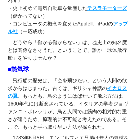
れず）
・史上初めて電気自動車を量産した
テスラモーターズ
（儲かってない）
・コンピュータの概念を変えたAppleⅡ、iPadの
アップ
ル社
（一応成功）
どうやら「儲かる儲からない」は、歴史上の知名度
とは関係なさそうだ。ということで、誰か「球体飛行
船」をやりませんか？
■熱気球
飛行船の歴史は、「空を飛びたい」という人間の欲
求からはじまった。古くは、ギリシャ神話の
イカロス
の翼
。もっとも、鳥のようにはばたいて飛ぶ方法は、
1600年代には断念されている。イタリアの学者ジョヴ
ァンニ・ボレッリが、鳥と人間では筋肉の相対的な重
さが違うため、原理的に不可能と考えたのである。そ
こで、もっと手っ取り早い方法が採られた。
1783年6月5日、モンゴルフィエ兄弟は無人の気球を