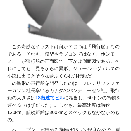
この奇妙なイラストは何か？じつは「飛行船」なの
である。それも、模型やラジコンではなく、ホンモ
ノ。上が飛行船の正面図で、下がは側面図である。そ
れにしても、見るからに異形。ジュール・ヴェルヌの
小説に出てきそうな夢ふくらむ飛行船だ。
この異形の飛行船を開発したのは、フレデリックファ
ーガソン社長率いるカナダのバンデューゼン社。飛行
船の大きさは
18階建てビル
に相当し、60トンの貨物を
運べる（はずだった）。しかも、最高速度は時速
120km、航続距離は800kmとスペックもなかなかのも
の。
ヘリコプターが積める荷物は15トン程度なので、重