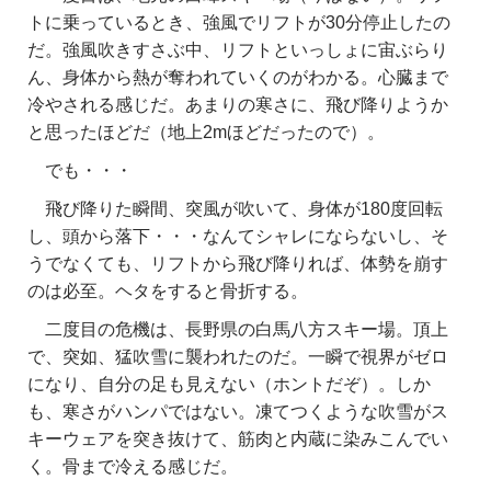
トに乗っているとき、強風でリフトが30分停止したの
だ。強風吹きすさぶ中、リフトといっしょに宙ぶらり
ん、身体から熱が奪われていくのがわかる。心臓まで
冷やされる感じだ。あまりの寒さに、飛び降りようか
と思ったほどだ（地上2mほどだったので）。
でも・・・
飛び降りた瞬間、突風が吹いて、身体が180度回転
し、頭から落下・・・なんてシャレにならないし、そ
うでなくても、リフトから飛び降りれば、体勢を崩す
のは必至。ヘタをすると骨折する。
二度目の危機は、長野県の白馬八方スキー場。頂上
で、突如、猛吹雪に襲われたのだ。一瞬で視界がゼロ
になり、自分の足も見えない（ホントだぞ）。しか
も、寒さがハンパではない。凍てつくような吹雪がス
キーウェアを突き抜けて、筋肉と内蔵に染みこんでい
く。骨まで冷える感じだ。