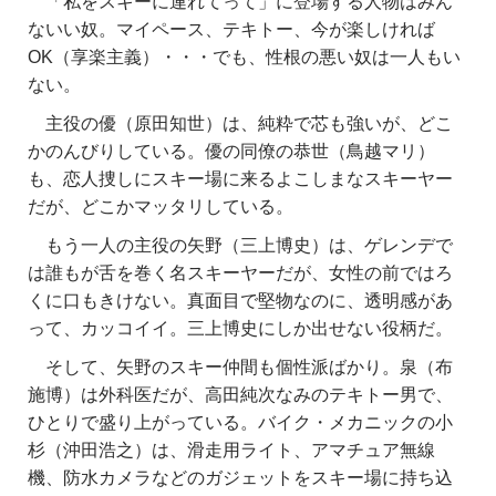
「私をスキーに連れてって」に登場する人物はみん
ないい奴。マイペース、テキトー、今が楽しければ
OK（享楽主義）・・・でも、性根の悪い奴は一人もい
ない。
主役の優（原田知世）は、純粋で芯も強いが、どこ
かのんびりしている。優の同僚の恭世（鳥越マリ）
も、恋人捜しにスキー場に来るよこしまなスキーヤー
だが、どこかマッタリしている。
もう一人の主役の矢野（三上博史）は、ゲレンデで
は誰もが舌を巻く名スキーヤーだが、女性の前ではろ
くに口もきけない。真面目で堅物なのに、透明感があ
って、カッコイイ。三上博史にしか出せない役柄だ。
そして、矢野のスキー仲間も個性派ばかり。泉（布
施博）は外科医だが、高田純次なみのテキトー男で、
ひとりで盛り上がっている。バイク・メカニックの小
杉（沖田浩之）は、滑走用ライト、アマチュア無線
機、防水カメラなどのガジェットをスキー場に持ち込