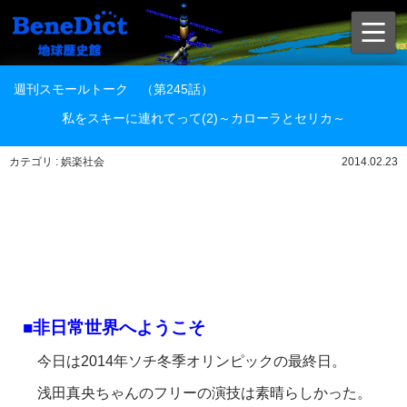
週刊スモールトーク （第245話）
私をスキーに連れてって(2)～カローラとセリカ～
カテゴリ : 娯楽社会
2014.02.23
■非日常世界へようこそ
今日は2014年ソチ冬季オリンピックの最終日。
浅田真央ちゃんのフリーの演技は素晴らしかった。