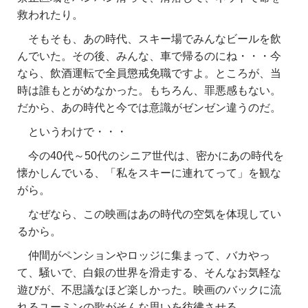
救われたり。
そもそも、あの時代、スキー場でみんなビールを飲
んでいた。その後、みんな、車で帰るのにね・・・今
なら、飲酒運転で全員懲戒免職ですよ。ところが、当
時は誰もとがめなかった。もちろん、罪悪感もない。
だから、あの時代と今では意識がゼンゼン違うのだ。
というわけで・・・
今の40代～50代のシニア世代は、密かにあの時代を
懐かしんでいる、「私をスキーに連れてって」を観な
がら。
なぜなら、この映画はあの時代の空気を体現してい
るから。
仲間がペンションやロッジに集まって、バカやっ
て、騒いで、白銀の世界を滑走する、そんなお気軽な
遊びが、不思議なほど楽しかった。映画のバックに流
れるユーミンの歌がそんな思いを彷彿させる。