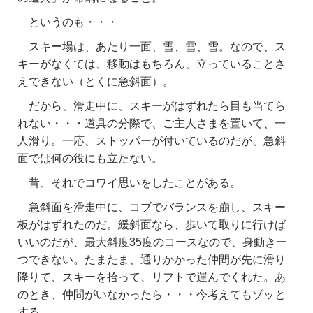
というのも・・・
スキー場は、あたり一面、雪、雪、雪。なので、ス
キーがなくては、移動はもちろん、立っていることさ
えできない（とくに急斜面）。
だから、滑走中に、スキーがはずれたら目も当てら
れない・・・道具の分際で、ご主人さまを置いて、一
人滑り。一応、ストッパーが付いているのだが、急斜
面では何の役にも立たない。
昔、それでコワイ思いをしたことがある。
急斜面を滑走中に、コブでバランスを崩し、スキー
板がはずれたのだ。緩斜面なら、歩いて取りに行けば
いいのだが、最大斜度35度のコースなので、身動き一
つできない。たまたま、通りかかった仲間が先に滑り
降りて、スキーを拾って、リフトで運んでくれた。あ
のとき、仲間がいなかったら・・・今考えてもゾッと
する。