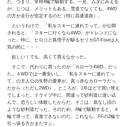
た。つまり、常時4輪で駆動する。一見、ムダにみえる
が、じつは、メリットもある。雪道でなくても、4WD
の方が走行が安定するのだ（特に高速道路）。
というわけで、「私をスキーに連れてって」が公開
されると、「スキーに行くなら4WD」がトレンドにな
った。特に、ヒロコと真理子が駆るセリカGT-Fourは人
気の的に・・・
欲しい！でも、高くて買えなかった。
そこで、代わりに買ったのが「カローラ4WD」だっ
た。４WDでは一番安いし、「私をスキーに連れてっ
て」の主人公の矢野の愛車が、真っ赤なカローラだっ
たから（ただし2WD）。ところが、1年ほどで買い替え
てしまった。ドライブ中に、間違って砂利道に迷い込
んで、恐ろしい体験したからだ。そこは、底なし沼の
ような砂利道だった。そのため、4輪で駆動すると、４
輪で滑って、直進できないのだ。これなら、FFの2輪で
引っ張る方がまだマシ。