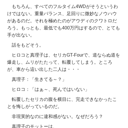
もちろん、すべてのフルタイム4WDがそうというわ
けではない。重量バランス、足回りに微妙なノウハウ
があるのだ。それを極めたのがアウディのクワトロだ
ろう。もっとも、最低でも400万円はするので、とても
手が出ない。
話をもどそう。
ヒロコと真理子は、セリカGT-Fourで、道ならぬ道を
爆走し、ムリがたたって、転覆してしまう。ところ
が、車から這い出した二人は・・・
真理子：「生きてる～？」
ヒロコ：「はぁ～、死んではいない」
転覆したセリカの腹を横目に、完走できなかったこ
とを悔しがっているのだ。
非現実的なのに違和感がない。なぜだろう？
真理子のモットーは、