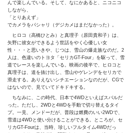
んで楽しんでいる。そして、なにかあると、ニコニコ
しながら、
「とりあえず」
でカメラをパシャリ（デジカメはまだなかった）。
ヒロコ（高橋ひとみ）と真理子（原田貴和子）は、
矢野に彼女ができるよう世話をやく心優しい女
性・・・と思いきや、じつは、雪山の爆走族なのだ。2
人は、色違いのトヨタ「セリカGT-Four」を駆って、雪
道でレースを楽しんでいる。映画の後半で、ヒロコと
真理子は、道を抜け出し、雪山やゲレンデをセリカで
滑走する。ありえないシチエーションなのだが、CGで
はないので、見ていてドキドキする。
ちなみに、この時代、日本で4WDといえばスバルだ
った。ただし、2WDと4WDを手動で切り替えるタイ
プ。一見、メンドーだが、普段は燃費のいい2WDで、
雪道は4WDと使い分けることができる。ところが、セ
リカGT-Fourは、当時、珍しいフルタイム4WDだっ