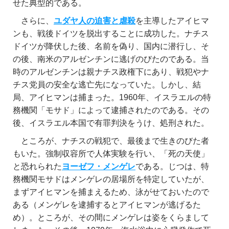
せた典型的である。
さらに、
ユダヤ人の迫害と虐殺
を主導したアイヒマ
ンも、戦後ドイツを脱出することに成功した。ナチス
ドイツが降伏した後、名前を偽り、国内に潜行し、そ
の後、南米のアルゼンチンに逃げのびたのである。当
時のアルゼンチンは親ナチス政権下にあり、戦犯やナ
チス党員の安全な逃亡先になっていた。しかし、結
局、アイヒマンは捕まった。1960年、イスラエルの特
務機関「モサド」によって逮捕されたのである。その
後、イスラエル本国で有罪判決をうけ、処刑された。
ところが、ナチスの戦犯で、最後まで生きのびた者
もいた。強制収容所で人体実験を行い、「死の天使」
と恐れられた
ヨーゼフ・メンゲレ
である。じつは、特
務機関モサドはメンゲレの居場所を特定していたが、
まずアイヒマンを捕まえるため、泳がせておいたので
ある（メンゲレを逮捕するとアイヒマンが逃げるた
め）。ところが、その間にメンゲレは姿をくらまして