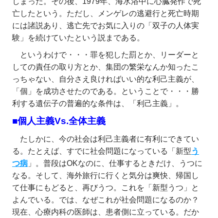
しまった。その後、1979年、海水浴中に心臓発作で死
亡したという。ただし、メンゲレの逃避行と死亡時期
には諸説あり、逃亡先でお気に入りの「双子の人体実
験」を続けていたという説まである。
というわけで・・・罪を犯した罰とか、リーダーと
しての責任の取り方とか、集団の繁栄なんか知ったこ
っちゃない、自分さえ良ければいい的な利己主義が、
「個」を成功させたのである。ということで・・・勝
利する遺伝子の普遍的な条件は、「利己主義」。
■個人主義Vs.全体主義
たしかに、今の社会は利己主義者に有利にできてい
る。たとえば、すでに社会問題になっている「新型
う
つ病
」。普段はOKなのに、仕事するときだけ、うつに
なる。そして、海外旅行に行くと気分は爽快、帰国し
て仕事にもどると、再びうつ。これを「新型うつ」と
よんでいる。では、なぜこれが社会問題になるのか？
現在、心療内科の医師は、患者側に立っている。だか