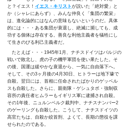
と？イエス！
イエス・キリスト
が説いた「絶対愛」と
か（シャレにあらず）、みんな仲良く「集団の繁栄」
は、進化論的にはなんの意味もないというのだ。具体
的には・・・ある集団が衰退し、絶滅に瀕しても、成
功する個体は存在する。善良な利他主義者を犠牲にし
て生きのびる利己主義者だ。
たとえば・・・1945年1月、ナチスドイツはバルジの
戦いで敗北し、虎の子の機甲軍団を使い果たした。そ
の後、国運は緩やかな衰退から、一気に自由落下へ。
そして、その3ヶ月後の4月30日、ヒトラーは地下壕で
自殺。翌日には、首相に任命されたばかりのゲッベル
スも自殺した。さらに、親衛隊・ゲシュタボ・強制収
容所の責任者ヒムラーもイギリス軍に逮捕され自殺。
その1年後、ニュルンベルク裁判中、ナチスナンバー2
のゲーリングも自殺した。こうして、ナチスドイツの
高官たちは、自殺か絞首刑、よくて、長期の懲役を課
せられたのである。