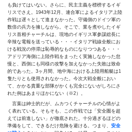
も負けてはいない。さらに、民主主義を標榜するイギ
リスでさえ。1943年12月、連合軍によるイタリア上陸
作戦は遅々として進まなかった。守備側のドイツ軍の
数倍の兵力を擁しながら。そこで、業を煮やしたイギ
リス首相チャーチルは、現地のイギリス軍参謀総長に
辛辣な電報を送っている・・・イタリア戦線全般にお
ける戦況の停滞は恥辱的なものになりつつある・・・
アドリア海側に上陸作戦をまったく実施しなかった怠
慢と、西側にも同様の攻撃を加えなかった失敗は致命
的であった。3ヶ月間、地中海における上陸用船艇は1
隻たりとも使用されなかった。今次大戦全般におい
て、かかる貴重な部隊がかくも完全にないがしろにさ
れた例はあまりほかにない（※2）。
言葉は紳士的だが、ムカつくチャーチルの心情がよ
く表れている。そもそも、この作戦では「安全圏を超
えては前進しない」が徹底された。十分過ぎるほどの
準備をして、できるだけ危険を避ける。つまり、
安全