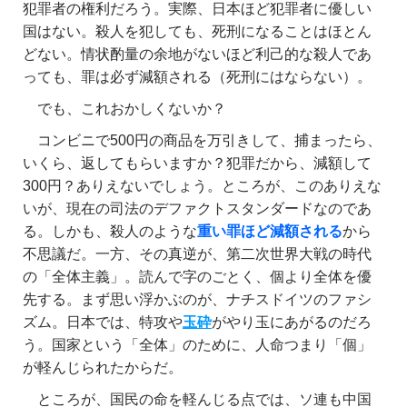
犯罪者の権利だろう。実際、日本ほど犯罪者に優しい
国はない。殺人を犯しても、死刑になることはほとん
どない。情状酌量の余地がないほど利己的な殺人であ
っても、罪は必ず減額される（死刑にはならない）。
でも、これおかしくないか？
コンビニで500円の商品を万引きして、捕まったら、
いくら、返してもらいますか？犯罪だから、減額して
300円？ありえないでしょう。ところが、このありえな
いが、現在の司法のデファクトスタンダードなのであ
る。しかも、殺人のような
重い罪ほど減額される
から
不思議だ。一方、その真逆が、第二次世界大戦の時代
の「全体主義」。読んで字のごとく、個より全体を優
先する。まず思い浮かぶのが、ナチスドイツのファシ
ズム。日本では、特攻や
玉砕
がやり玉にあがるのだろ
う。国家という「全体」のために、人命つまり「個」
が軽んじられたからだ。
ところが、国民の命を軽んじる点では、ソ連も中国