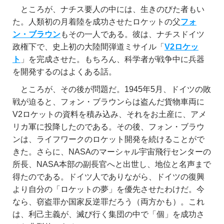
ところが、ナチス要人の中には、生きのびた者もい
た。人類初の月着陸を成功させたロケットの父
フォ
ン・ブラウン
もその一人である。彼は、ナチスドイツ
政権下で、史上初の大陸間弾道ミサイル「
V2ロケッ
ト
」を完成させた。もちろん、科学者が戦争中に兵器
を開発するのはよくある話。
ところが、その後が問題だ。1945年5月、ドイツの敗
戦が迫ると、フォン・ブラウンらは盗んだ貨物車両に
V2ロケットの資料を積み込み、それをお土産に、アメ
リカ軍に投降したのである。その後、フォン・ブラウ
ンは、ライフワークのロケット開発を続けることがで
きた。さらに、NASAのマーシャル宇宙飛行センターの
所長、NASA本部の副長官へと出世し、地位と名声まで
得たのである。ドイツ人でありながら、ドイツの復興
より自分の「ロケットの夢」を優先させたわけだ。今
なら、窃盗罪か国家反逆罪だろう（両方かも）。これ
は、利己主義が、滅び行く集団の中で「個」を成功さ