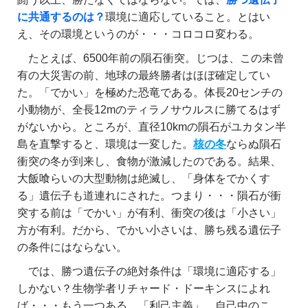
に共通するのは？
環境に適応していること。とはい
え、その環境というのが・・・コロコロ変わる。
たとえば、6500年前の隕石衝突。じつは、この未曾
有の大災害の前、地球の最終勝者はほぼ確定してい
た。「でかい」を極めた恐竜である。体長20センチの
小動物が、全長12mのティラノサウルスに勝てるはず
がないから。ところが、直径10kmの隕石がユカタン半
島を直撃すると、環境は一変した。
核の冬
ならぬ隕石
衝突の冬が到来し、食物が激減したのである。結果、
大飯喰らいの大型動物は絶滅し、「身体をでかくす
る」遺伝子も道連れにされた。つまり・・・隕石が衝
突する前は「でかい」が有利、衝突の後は「小さい」
方が有利。だから、でかい小さいは、勝ち残る遺伝子
の条件にはならない。
では、勝つ遺伝子の絶対条件は「環境に適応する」
しかない？生物学者リチャード・ドーキンスによれ
ば・・・もう一つある。「利己主義」。自己中のこ