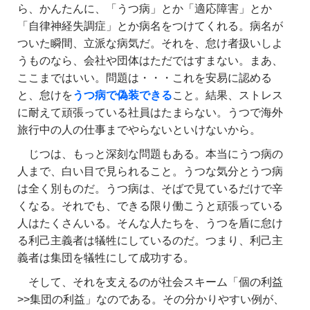
ら、かんたんに、「うつ病」とか「適応障害」とか
「自律神経失調症」とか病名をつけてくれる。病名が
ついた瞬間、立派な病気だ。それを、怠け者扱いしよ
うものなら、会社や団体はただではすまない。まあ、
ここまではいい。問題は・・・これを安易に認める
と、怠けを
うつ病で偽装できる
こと。結果、ストレス
に耐えて頑張っている社員はたまらない。うつで海外
旅行中の人の仕事までやらないといけないから。
じつは、もっと深刻な問題もある。本当にうつ病の
人まで、白い目で見られること。うつな気分とうつ病
は全く別ものだ。うつ病は、そばで見ているだけで辛
くなる。それでも、できる限り働こうと頑張っている
人はたくさんいる。そんな人たちを、うつを盾に怠け
る利己主義者は犠牲にしているのだ。つまり、利己主
義者は集団を犠牲にして成功する。
そして、それを支えるのが社会スキーム「個の利益
>>集団の利益」なのである。その分かりやすい例が、