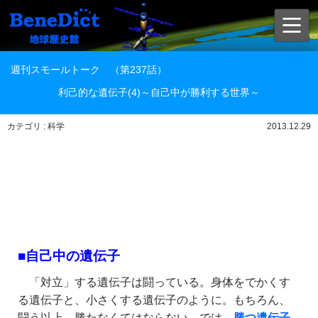
週刊スモールトーク （第237話）
利己的な遺伝子(4)～自己中が勝利する世界～
カテゴリ : 科学
2013.12.29
■自己中の遺伝子
「対立」する遺伝子は闘っている。身体をでかくす
る遺伝子と、小さくする遺伝子のように。もちろん、
闘う以上、勝たなくてはならない。では、
勝つ遺伝子