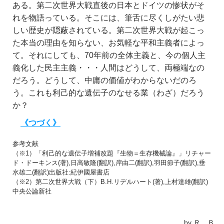
ある。第二次世界大戦直後の日本とドイツの惨状がそ
れを物語っている。そこには、筆舌に尽くしがたい悲
しい歴史が隠蔽されている。第二次世界大戦が起こっ
た本当の理由を知らない、お気軽な平和主義者によっ
て。それにしても、70年前の全体主義と、今の個人主
義化した民主主義・・・人間はどうして、両極端なの
だろう。どうして、中庸の価値がわからないだのろ
う。これも利己的な遺伝子のなせる業（わざ）だろう
か？
《つづく》
参考文献
（※1）「利己的な遺伝子増補改題『生物＝生存機械論』」リチャー
ド・ドーキンス(著),日高敏隆(翻訳),岸由二(翻訳),羽田節子(翻訳),垂
水雄二(翻訳)出版社:紀伊國屋書店
（※2）第二次世界大戦（下）B.H.リデルハート(著),上村達雄(翻訳)
中央公論新社
by Ｒ．Ｂ