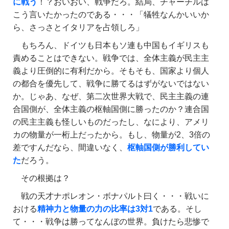
に戦う
！？おいおい、戦争だろ。結局、チャーチルは
こう言いたかったのである・・・「犠牲なんかいいか
ら、さっさとイタリアを占領しろ」
もちろん、ドイツも日本もソ連も中国もイギリスも
責めることはできない。戦争では、全体主義が民主主
義より圧倒的に有利だから。そもそも、国家より個人
の都合を優先して、戦争に勝てるはずがないではない
か。じゃあ、なぜ、第二次世界大戦で、民主主義の連
合国側が、全体主義の枢軸国側に勝ったのか？連合国
の民主主義も怪しいものだったし、なにより、アメリ
カの物量が一桁上だったから。もし、物量が2、3倍の
差ですんだなら、間違いなく、
枢軸国側が勝利してい
た
だろう。
その根拠は？
戦の天才ナポレオン・ボナパルト曰く・・・戦いに
おける
精神力と物量の力の比率は3対1
である。そし
て・・・戦争は勝ってなんぼの世界。負けたら悲惨で