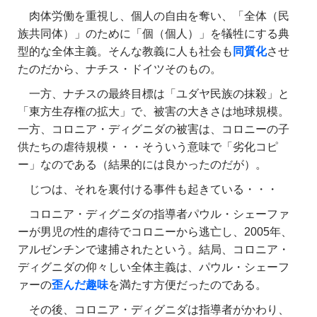
肉体労働を重視し、個人の自由を奪い、「全体（民
族共同体）」のために「個（個人）」を犠牲にする典
型的な全体主義。そんな教義に人も社会も
同質化
させ
たのだから、ナチス・ドイツそのもの。
一方、ナチスの最終目標は「ユダヤ民族の抹殺」と
「東方生存権の拡大」で、被害の大きさは地球規模。
一方、コロニア・ディグニダの被害は、コロニーの子
供たちの虐待規模・・・そういう意味で「劣化コピ
ー」なのである（結果的には良かったのだが）。
じつは、それを裏付ける事件も起きている・・・
コロニア・ディグニダの指導者パウル・シェーファ
ーが男児の性的虐待でコロニーから逃亡し、2005年、
アルゼンチンで逮捕されたという。結局、コロニア・
ディグニダの仰々しい全体主義は、パウル・シェーフ
ァーの
歪んだ趣味
を満たす方便だったのである。
その後、コロニア・ディグニダは指導者がかわり、