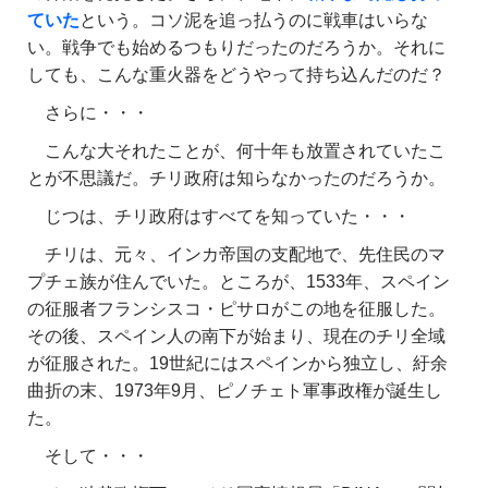
ていた
という。コソ泥を追っ払うのに戦車はいらな
い。戦争でも始めるつもりだったのだろうか。それに
しても、こんな重火器をどうやって持ち込んだのだ？
さらに・・・
こんな大それたことが、何十年も放置されていたこ
とが不思議だ。チリ政府は知らなかったのだろうか。
じつは、チリ政府はすべてを知っていた・・・
チリは、元々、インカ帝国の支配地で、先住民のマ
プチェ族が住んでいた。ところが、1533年、スペイン
の征服者フランシスコ・ピサロがこの地を征服した。
その後、スペイン人の南下が始まり、現在のチリ全域
が征服された。19世紀にはスペインから独立し、紆余
曲折の末、1973年9月、ピノチェト軍事政権が誕生し
た。
そして・・・