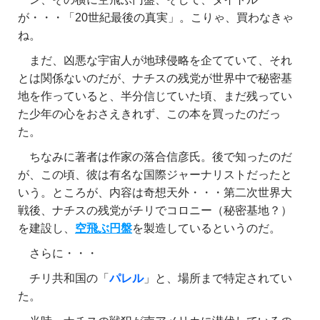
が・・・「20世紀最後の真実」。こりゃ、買わなきゃ
ね。
まだ、凶悪な宇宙人が地球侵略を企てていて、それ
とは関係ないのだが、ナチスの残党が世界中で秘密基
地を作っていると、半分信じていた頃、まだ残ってい
た少年の心をおさえきれず、この本を買ったのだっ
た。
ちなみに著者は作家の落合信彦氏。後で知ったのだ
が、この頃、彼は有名な国際ジャーナリストだったと
いう。ところが、内容は奇想天外・・・第二次世界大
戦後、ナチスの残党がチリでコロニー（秘密基地？）
を建設し、
空飛ぶ円盤
を製造しているというのだ。
さらに・・・
チリ共和国の「
パレル
」と、場所まで特定されてい
た。