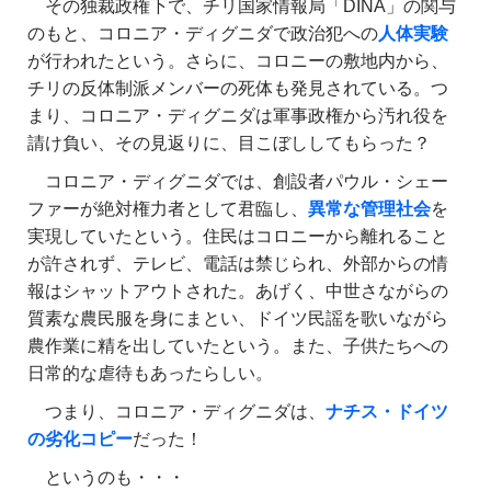
その独裁政権下で、チリ国家情報局「DINA」の関与
のもと、コロニア・ディグニダで政治犯への
人体実験
が行われたという。さらに、コロニーの敷地内から、
チリの反体制派メンバーの死体も発見されている。つ
まり、コロニア・ディグニダは軍事政権から汚れ役を
請け負い、その見返りに、目こぼししてもらった？
コロニア・ディグニダでは、創設者パウル・シェー
ファーが絶対権力者として君臨し、
異常な管理社会
を
実現していたという。住民はコロニーから離れること
が許されず、テレビ、電話は禁じられ、外部からの情
報はシャットアウトされた。あげく、中世さながらの
質素な農民服を身にまとい、ドイツ民謡を歌いながら
農作業に精を出していたという。また、子供たちへの
日常的な虐待もあったらしい。
つまり、コロニア・ディグニダは、
ナチス・ドイツ
の劣化コピー
だった！
というのも・・・