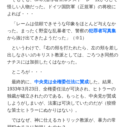
怪しい人物だった。ドイツ国防軍（正規軍）の将校に
よれば・・・
「レームは信頼できそうな印象をほとんど与えなか
った。まったく野蛮な乱暴者で、警察の
犯罪者写真集
から抜け出てきたようだった」（※1）
というわけで、｢右の頬を打たれたら、左の頬を差し
出しなさい｣のキリスト教派としては、ごろつき同然の
ナチスには加担したくはなかった。
ところが・・・
最終的に、
中央党は全権委任法に賛成
した。結果、
1933年3月23日、全権委任法が可決され、ヒトラーの
独裁が確立されたのである。もっとも、中央党が賛成
しようがしまいが、法案は可決していたのだが（狡猾
な策士ヒトラーにぬかりはない）。
ではなぜ、神に仕えるカトリック教派が、暴力の常