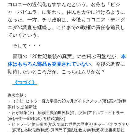
コロニーの近代化もすすんだという。名称も「ビジ
ャ・バビエラ」に変わり、住民も大学に行けるように
なった。一方、チリ政府は、今後もコロニア・ディグ
ニダの調査を継続し、これまでの政権の責任を追及し
ていくという。
そして・・・
冒頭の「20世紀最後の真実」の空飛ぶ円盤だが、
本
体はもちろん部品も発見されていない
。今後の調査に
期待したいところだが、こっちはムリかな？
《つづく》
参考文献：
・（※1）ヒトラー権力掌握の20ヵ月グイドクノップ(著),高木玲(翻
訳)中央公論新社
・わが闘争(上)―民族主義的世界観(角川文庫)アドルフ・ヒトラー
(著),平野一郎(翻訳),将積茂(翻訳)
・ヒトラーと第三帝国(地図で読む世界の歴史)リチャードオウヴァリ
ー(原著),永井清彦(翻訳),秀岡尚子(翻訳),牧人舎(翻訳)河出書房新社