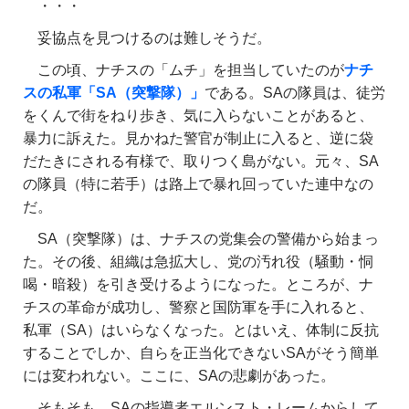
・・・
妥協点を見つけるのは難しそうだ。
この頃、ナチスの「ムチ」を担当していたのが
ナチ
スの私軍「SA（突撃隊）」
である。SAの隊員は、徒労
をくんで街をねり歩き、気に入らないことがあると、
暴力に訴えた。見かねた警官が制止に入ると、逆に袋
だたきにされる有様で、取りつく島がない。元々、SA
の隊員（特に若手）は路上で暴れ回っていた連中なの
だ。
SA（突撃隊）は、ナチスの党集会の警備から始まっ
た。その後、組織は急拡大し、党の汚れ役（騒動・恫
喝・暗殺）を引き受けるようになった。ところが、ナ
チスの革命が成功し、警察と国防軍を手に入れると、
私軍（SA）はいらなくなった。とはいえ、体制に反抗
することでしか、自らを正当化できないSAがそう簡単
には変われない。ここに、SAの悲劇があった。
そもそも、SAの指導者エルンスト・レームからして