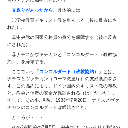
習犯ナチスに加担したのか？
見返りがあったから
。具体的には、
①学校教育でキリスト教を重んじる（後に反古にさ
れた）。
②中央党の国家公務員の身分を保障する（後に反古
にされた）。
③ナチスがヴァチカンと「コンコルダート（政教協
約）」を締結する。
ここでいう「
コンコルダート（政教協約）
」とは、
ナチスとヴァチカン（ローマ教皇庁）の友好条約をさ
す。この協約により、ドイツ国内のキリスト教の布教
と、教会と信者の安全が保証される（はずだった）。
そして、その4ヶ月後、1933年7月20日、ナチスとヴァ
チカンのコンコルダートは締結された。
ところが・・・
その2週間前の7月5日、中央党は、ひっそりと政治の