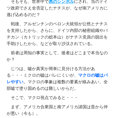
そもそも、世界中で
悪のシンボル
にされ、当のドイ
ツ政府でさえ全否定したナチスが、なぜ南アメリカに
逃げ込めるのだ？
戦後、アルゼンチンのペロン大統領が公然とナチス
を支持したから、さらに、ドイツ内部の秘密組織やバ
チカン（カトリックの総本山）がナチス党員の脱出を
手助けしたから、などが取り沙汰されている。
前者は周知の事実として、後者はどこまで本当なの
か？
じつは、嘘か真実か簡単に見分ける方法があ
る・・・ミクロの嘘はバレにくいが、
マクロの嘘はバ
レやすい
。マクロの事象は複数の要素が絡みあい、全
部嘘で塗り固めるのは難しいからだ。
そこで、マクロ視点でみると・・・
まず、アメリカ合衆国と南アメリカ諸国は昔から仲
が悪い（今も）。