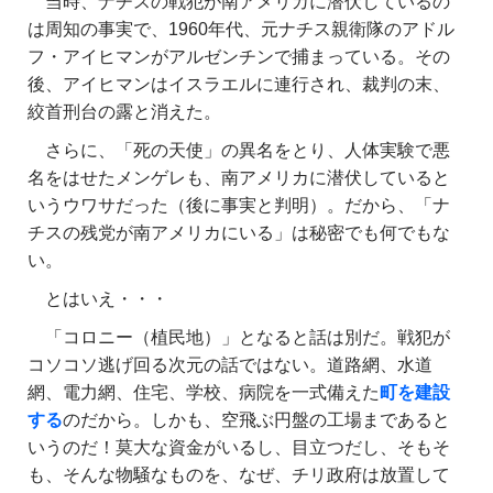
当時、ナチスの戦犯が南アメリカに潜伏しているの
は周知の事実で、1960年代、元ナチス親衛隊のアドル
フ・アイヒマンがアルゼンチンで捕まっている。その
後、アイヒマンはイスラエルに連行され、裁判の末、
絞首刑台の露と消えた。
さらに、「死の天使」の異名をとり、人体実験で悪
名をはせたメンゲレも、南アメリカに潜伏していると
いうウワサだった（後に事実と判明）。だから、「ナ
チスの残党が南アメリカにいる」は秘密でも何でもな
い。
とはいえ・・・
「コロニー（植民地）」となると話は別だ。戦犯が
コソコソ逃げ回る次元の話ではない。道路網、水道
網、電力網、住宅、学校、病院を一式備えた
町を建設
する
のだから。しかも、空飛ぶ円盤の工場まであると
いうのだ！莫大な資金がいるし、目立つだし、そもそ
も、そんな物騒なものを、なぜ、チリ政府は放置して