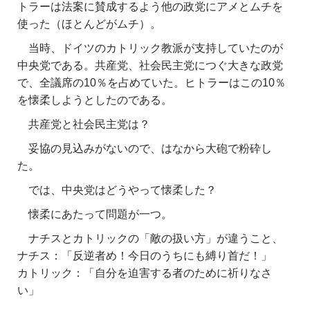
トラーは法案に賛成するよう他の政党にアメとムチを
使った（ほとんどがムチ）。
当時、ドイツのカトリック教派が支持していたのが
中央党である。共産党、社会民主党につぐ大きな政党
で、全議席の10％を占めていた。ヒトラーはこの10％
を懐柔しようとしたのである。
共産党と社会民主党は？
妥協の見込みがないので、はなから大砲で粉砕し
た。
では、中央党はどうやって懐柔した？
懐柔にあたって問題が一つ。
ナチスとカトリックの「敵の扱い方」が違うこと、
ナチス：「反逆者め！今日のうちにも縛り首だ！」
カトリック：「自分を迫害する者のために祈りなさ
い」