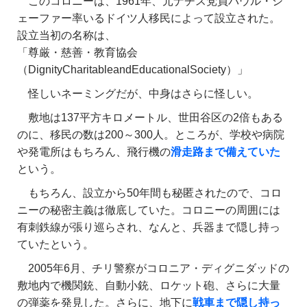
このコロニーは、1961年、元ナチス党員パウル・シ
ェーファー率いるドイツ人移民によって設立された。
設立当初の名称は、
「尊厳・慈善・教育協会
（DignityCharitableandEducationalSociety）」
怪しいネーミングだが、中身はさらに怪しい。
敷地は137平方キロメートル、世田谷区の2倍もある
のに、移民の数は200～300人。ところが、学校や病院
や発電所はもちろん、飛行機の
滑走路まで備えていた
という。
もちろん、設立から50年間も秘匿されたので、コロ
ニーの秘密主義は徹底していた。コロニーの周囲には
有刺鉄線が張り巡らされ、なんと、兵器まで隠し持っ
ていたという。
2005年6月、チリ警察がコロニア・ディグニダッドの
敷地内で機関銃、自動小銃、ロケット砲、さらに大量
の弾薬を発見した。さらに、地下に
戦車まで隠し持っ