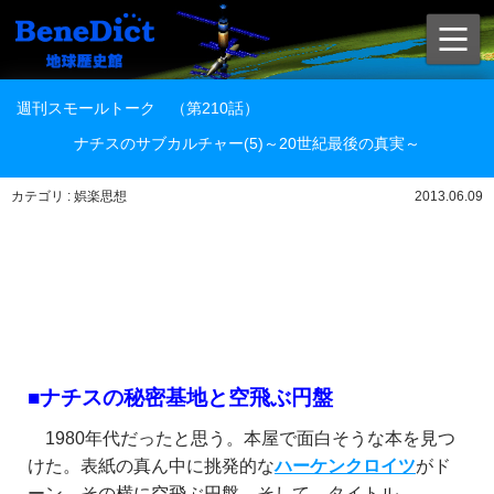
週刊スモールトーク （第210話）
ナチスのサブカルチャー(5)～20世紀最後の真実～
カテゴリ : 娯楽思想
2013.06.09
■ナチスの秘密基地と空飛ぶ円盤
1980年代だったと思う。本屋で面白そうな本を見つ
けた。表紙の真ん中に挑発的な
ハーケンクロイツ
がド
ーン、その横に空飛ぶ円盤、そして、タイトル