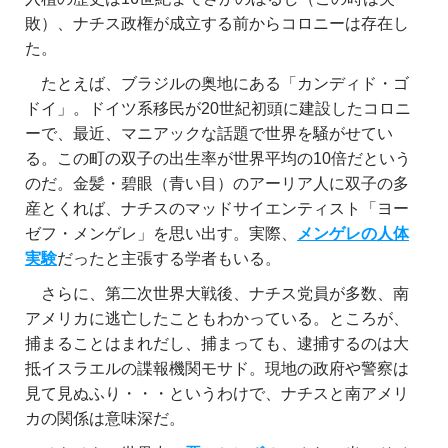
敗）、ナチス政権が成立する前からコロニーは存在し
た。
たとえば、ブラジルの奥地にある「カンディド・ゴ
ドイ」。ドイツ系移民が20世紀初頭に建設したコロニ
ーで、最近、マニアックな話題で世界を騒がせてい
る。この町の双子の出生率が世界平均の10倍だという
のだ。金髪・碧眼（青い目）のアーリア人に双子の多
産とくれば、ナチスのマッドサイエンティスト「ヨー
ゼフ・メンゲレ」を思い出す。実際、
メンゲレの人体
実験
だったと主張する学者もいる。
さらに、第二次世界大戦後、ナチス党員が多数、南
アメリカに逃亡したこともわかっている。ところが、
捕まることはまれだし、捕まっても、逮捕するのは大
抵イスラエルの諜報機関モサド。現地の政府や警察は
見て見ぬふり・・・というわけで、ナチスと南アメリ
カの関係は意味深だ。