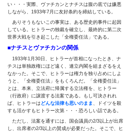
い・・・実際、ヴァチカンとナチスは腹の底では嫌悪
しながら、1933年7月に友好条約を締結している。
ありそうもないこの事実は、ある歴史的事件に起因
している。ヒトラーの独裁を確立し、最終的に第二次
世界大戦を引き起こした「全権委任法」である。
■ナチスとヴァチカンの関係
1933年1月30日、ヒトラーが首相になったとき、ナ
チスは単独政権にほど遠く、連立内閣を組まざるをえ
なかった。そこで、ヒトラーは権力を独り占めにしよ
うと、「全権委任法」をもくろんだ。「全権委任法」
とは、本来、立法府に帰属する立法権を、ヒトラー
（行政府）に譲渡する法案である。もし可決されれ
ば、ヒトラーは
どんな法律も思いのまま
、ドイツを殺
すも活かすもヒトラー次第・・・恐ろしい話である。
ただし、法案を通すには、国会議員の2/3以上が出席
し、出席者の2/3以上の賛成が必要だった。そこで、ヒ