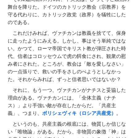
舞台を降りた。ドイツのカトリック教会（宗教界）を
守る代わりに、カトリック政党（政界）を犠牲にした
のである。
これだけみれば、ヴァチカンは教義を捨てて、保身
に走ったようにみえる。しかし、事はそう単純ではな
い。かつて、ローマ帝国でキリスト教が弾圧された時
代、信者はコロッセウムで虎の餌食にされ、観衆の慰
み者にされた。ところが、教会は「敵を愛しなさい」
の一点張りで、救いの手をさしのべようとしなかっ
た。それからみれば、ずっと信者思いではないか？
それに、もう一つ、ヴァチカンがナチスと妥協した
理由がある。ヴァチカンには、「全体主義（ナチ
ス）」より手強い敵が存在したからだ。「共産主
義」、つまり、
ボリシェヴィキ（ロシア共産党）
。
というのも、共産主義の根底には、物質しか信じな
い「唯物論」がある。だから、非物質の象徴「神」は