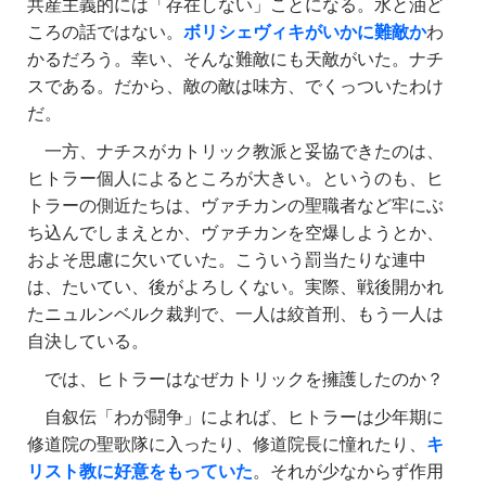
共産主義的には「存在しない」ことになる。水と油ど
ころの話ではない。
ボリシェヴィキがいかに難敵か
わ
かるだろう。幸い、そんな難敵にも天敵がいた。ナチ
スである。だから、敵の敵は味方、でくっついたわけ
だ。
一方、ナチスがカトリック教派と妥協できたのは、
ヒトラー個人によるところが大きい。というのも、ヒ
トラーの側近たちは、ヴァチカンの聖職者など牢にぶ
ち込んでしまえとか、ヴァチカンを空爆しようとか、
およそ思慮に欠いていた。こういう罰当たりな連中
は、たいてい、後がよろしくない。実際、戦後開かれ
たニュルンベルク裁判で、一人は絞首刑、もう一人は
自決している。
では、ヒトラーはなぜカトリックを擁護したのか？
自叙伝「わが闘争」によれば、ヒトラーは少年期に
修道院の聖歌隊に入ったり、修道院長に憧れたり、
キ
リスト教に好意をもっていた
。それが少なからず作用