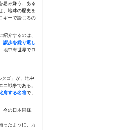
を忌み嫌う、ある
は、地球の歴史を
ロギーで論じるの
に紹介するのは、
、
譲歩を繰り返し
、地中海世界でロ
ルタゴ」が、地中
エニ戦争である。
比肩する名将
で、
、今の日本同様、
頼ったように、カ