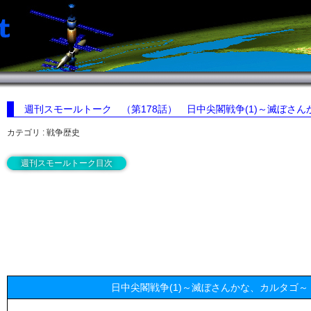
週刊スモールトーク （第178話）
日中尖閣戦争(1)～滅ぼさ
カテゴリ : 戦争歴史
週刊スモールトーク目次
日中尖閣戦争(1)～滅ぼさんかな、カルタゴ～