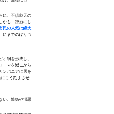
ぬけ、最後にロー
らに、不倶戴天の
しかも、謙虚にし
市民の人気は絶大
）にまでのぼりつ
ピオ網を形成し、
ローマを滅亡から
カンパニアに居を
石にこう刻まさせ
ない。嫉妬や憎悪