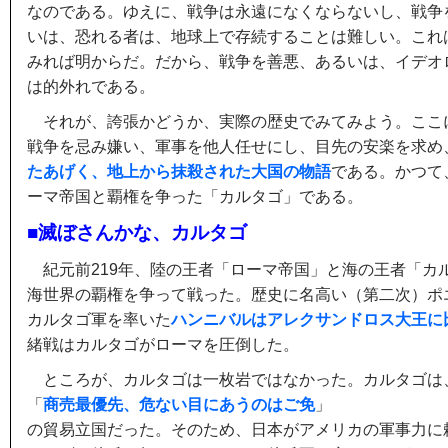
なのである。ゆえに、戦争は永遠になくならないし、戦争
いは、恐れる者は、地球上で存続することは難しい。これ
みれば明からだ。だから、戦争を善悪、あるいは、イデオ
は的外れである。
それが、誇張かどうか、実際の歴史でみてみよう。ここ
戦争を忌み嫌い、軍事を他人任せにし、目先の安楽を求め
たあげく、地上から抹殺された大国の物語
である。かつて
ーマ帝国と覇権を争った「カルタゴ」である。
■滅ぼさんかな、カルタゴ
紀元前219年、陸の王者「ローマ帝国」と海の王者「カ
海世界の覇権を争って戦った。歴史に名高い（第二次）ポ
カルタゴ軍を率いた
ハンニバルはアレクサンドロス大王に
緒戦はカルタゴがローマを圧倒した。
ところが、カルタゴは一枚岩ではなかった。カルタゴは
「
商売最優先、危ない目にあうのはご免
」
の貿易立国だった。そのため、日本がアメリカの軍事力に