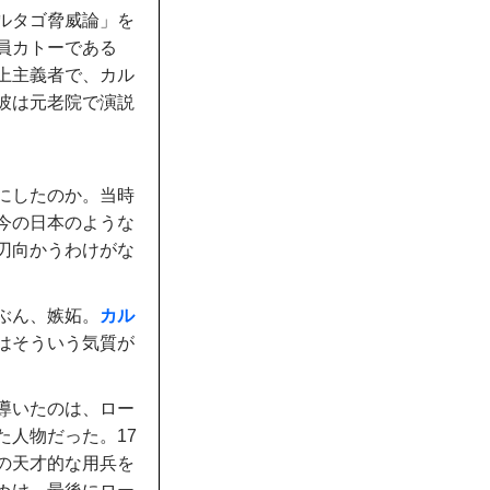
ルタゴ脅威論」を
員カトーである
上主義者で、カル
彼は元老院で演説
にしたのか。当時
今の日本のような
刃向かうわけがな
ぶん、嫉妬。
カル
はそういう気質が
導いたのは、ロー
た人物だった。17
の天才的な用兵を