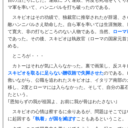
目の当たりにした。連敗につぐ連敗、何度も死地をくぐり
マ軍を率いて、ハンニバルを打ち破ったのである。
スキピオはその功績で、独裁官に推挙されたが辞退、さ
敵ハンニバルさえ助命した。自ら軍を率いては生涯無敗、
て寛大、非の打ちどころのない人物である。当然、
ローマ
であった。その後、スキピオは執政官（ローマの国家元首
める。
ところが・・・
カトーはそれが気に入らなかった。裏で画策し、反スキ
スキピオを取るに足らない贈収賄で失脚させた
のである。
救いながら、公職を追われたスキピオは、イタリア南部の
移し、2度とローマには入らなかった。そして、自分の墓
たという。
｢恩知らずの我が祖国よ、お前に我が骨はわたさない｣
スキピオの心情は察するに余りあるが、問題はそこでは
に起因する
「執着」が国を滅ぼす
こともあるということ。