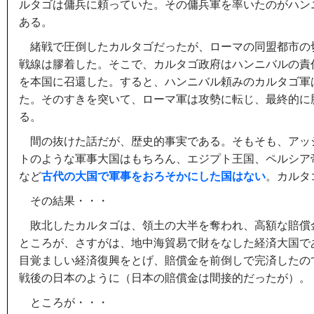
ルタゴは傭兵に頼っていた。その傭兵軍を率いたのがハン
ある。
緒戦で圧倒したカルタゴだったが、ローマの同盟都市の
戦線は膠着した。そこで、カルタゴ政府はハンニバルの責
を本国に召還した。すると、ハンニバル頼みのカルタゴ軍
た。そのすきを突いて、ローマ軍は攻勢に転じ、最終的に
る。
間の抜けた話だが、歴史的事実である。そもそも、アッ
トのような軍事大国はもちろん、エジプト王国、ペルシア
など
古代の大国で軍事をおろそかにした国はない
。カルタ
その結果・・・
敗北したカルタゴは、領土の大半を奪われ、高額な賠償
ところが、さすがは、地中海貿易で財をなした経済大国で
目覚ましい経済復興をとげ、賠償金を前倒しで完済したの
戦後の日本のように（日本の賠償金は間接的だったが）。
ところが・・・