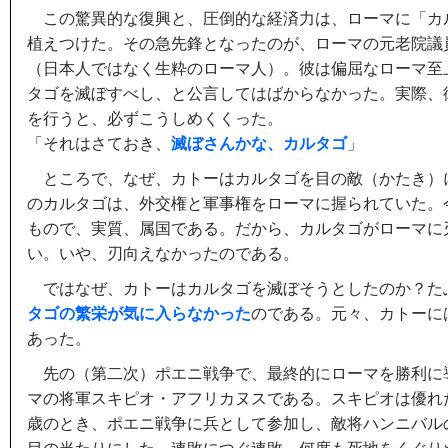
この驚異的な復興と、圧倒的な経済力は、ローマに「カ
植えつけた。その急先鋒となったのが、ローマの元老院議
（日本人ではなく生粋のローマ人）。彼は偏屈なローマ至
タゴを滅ぼすべし、と公言してはばからなかった。実際、
を行うと、必ずこうしめくくった。
「それはさておき、
滅ぼさんかな、カルタゴ
」
ところで、なぜ、カトーはカルタゴを目の敵（かたき）
のカルタゴは、外交権と軍事権をローマに握られていた。
もので、実質、属国である。だから、カルタゴがローマに
い。いや、刃向えなかったのである。
ではなぜ、カトーはカルタゴを滅ぼそうとしたのか？た
タゴの繁栄が気に入らなかった
のである。元々、カトーに
あった。
先の（第二次）ポエニ戦争で、最終的にローマを勝利に
マの将軍スキピオ・アフリカヌスである。スキピオは優れ
歳のとき、ポエニ戦争に兵として参加し、敵将ハンニバル