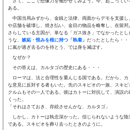
さて、ここで想像力を働かせてみよう。今、起こってい
ある。
中国当局みずから、金銭と法律、両面からデモを支援し
や店舗を破壊し、焼き払い、金目の物品を略奪し、在留邦
さらしている主因が、単なる「ガス抜き」でなかったとし
うな、
嫉妬・恨みを根に持つ「執着」
だったとしたら・・
に嵐が過ぎ去るのを待とう、では身を滅ぼす。
なぜか？
その答えは、カルタゴの歴史にある・・・
ローマは、法と合理性を重んじる国である。だから、カ
な意見に反対する者もいた。先のスキピオの一族、スキピ
クルムもその一人である。彼はカトーに対抗して、演説の
くった。
「それはさておき、存続させんかな、カルタゴ」
しかし、カトーは執念深かった。信じられないような陰
である。スキピオを葬り去ったときのように。