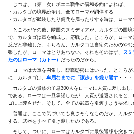
じつは、（第二次）ポエニ戦争の講和条約によれば、
・カルタゴの境界紛争は、全てローマが調停する
・カルタゴが武装したり傭兵を雇ったりする時は、ローマ
ところがその後、隣国のヌミディアが、カルタゴの国境
で、カルタゴは軍を編成し、応戦した。ところが、ローマ
反だと非難した。もちろん、カルタゴは自衛のためのやむ
張したが、ローマはとりあわない。それもそのはず、
ヌミ
たのはローマ（カトー）
だったのだから。
ローマは大軍を召集し、臨戦態勢にはいった。ところが
に、カルタゴは、
卑屈なまでに「譲歩」を繰り返す
・・・
カルタゴの貴族の子息300人をローマに人質に差し出し
である。ローマは一旦承諾したが、人質が送還されると、
ゴに上陸させた。そして、全ての武器を引渡すよう要求し
普通は、ここで気づいても良さそうなものだが、カルタ
する。武器をすべて引き渡したのである。
そして、ついに、ローマはカルタゴに最後通牒を突きつ